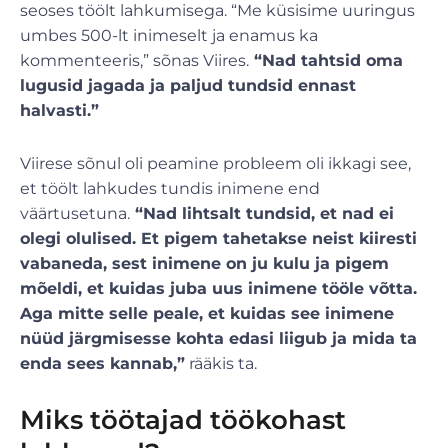
seoses töölt lahkumisega. “Me küsisime uuringus
umbes 500-lt inimeselt ja enamus ka
kommenteeris,” sõnas Viires.
“Nad tahtsid oma
lugusid jagada ja paljud tundsid ennast
halvasti.”
Viirese sõnul oli peamine probleem oli ikkagi see,
et töölt lahkudes tundis inimene end
väärtusetuna.
“Nad lihtsalt tundsid, et nad ei
olegi olulised. Et pigem tahetakse neist kiiresti
vabaneda, sest inimene on ju kulu ja pigem
mõeldi, et kuidas juba uus inimene tööle võtta.
Aga mitte selle peale, et kuidas see inimene
nüüd järgmisesse kohta edasi liigub ja mida ta
enda sees kannab,”
rääkis ta.
Miks töötajad töökohast