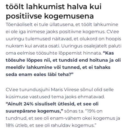
töölt lahkumist halva kui
positiivse kogemusena
Tõenäoliselt ei tule üllatusena, et töölt lahkumine
ei ole iga inimese jaoks positiivne kogemus. CV.ee
uuringu tulemused näitavad, et olukord on hoopis
nukram kui arvata osati. Uuringus osalejatelt paluti
oma eelmise töösuhte lõppemist hinnata.
“Kas
töösuhe lõppes nii, et tundsid end hoituna ja oli
meeldiv lahkumine või tunned, et ei tahaks
seda enam eales läbi teha?”
CV.ee turundusjuhi Maris Viirese sõnul olid selle
küsimuse vastused tema jaoks ehmatavad.
“Ainult 24% sisuliselt ütlesid, et see oli
suurepärane kogemus,”
sõnas ta. “19% on
tundnud, et see oli enam-vähem okei kogemus ja
18% ütleb, et see oli rahuldav kogemus.”