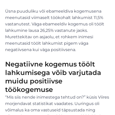
Üsna puuduliku või ebameeldiva kogemusena
meenutasid viimaselt töökohalt lahkumist 11,5%
vastanutest. Väga ebameeldiv kogemus oli töölt
lahkumine lausa 26,25% vastanute jaoks.
Murettekitav on asjaolu, et rohkem inimesi
meenutasid töölt lahkumist pigem väga
negatiivsena kui väga positiivsena.
Negatiivne kogemus töölt
lahkumisega võib varjutada
muidu positiivse
töökogemuse
“Mis siis nende inimestega tehtud on?” küsis Viires
morjendavat statistikat vaadates. Uuringus oli
võimalus ka oma vastuseid täpsustada ning