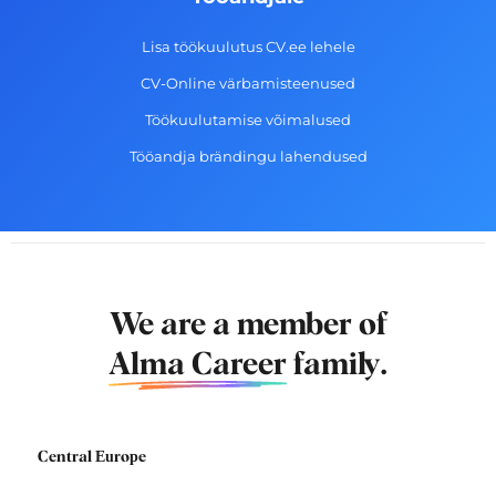
Lisa töökuulutus CV.ee lehele
CV-Online värbamisteenused
Töökuulutamise võimalused
Tööandja brändingu lahendused
We are a member of
Alma Career
family.
Central Europe