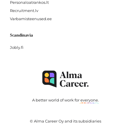
Personaloatrankos.lt
Recruitment.lv
Varbamisteenused.ee
Scandinavia
Jobly.fi
A better world of work for
everyone
.
© Alma Career Oy and its subsidiaries