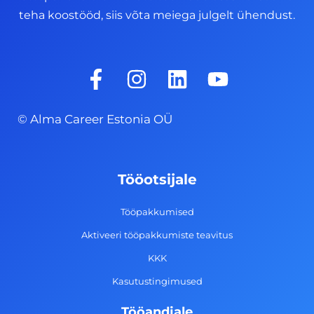
teha koostööd, siis võta meiega julgelt ühendust.
F
I
L
Y
a
n
i
o
c
s
n
u
© Alma Career Estonia OÜ
e
t
k
t
b
a
e
u
o
g
d
b
Tööotsijale
o
r
i
e
k
a
n
Tööpakkumised
-
m
Aktiveeri tööpakkumiste teavitus
f
KKK
Kasutustingimused
Tööandjale