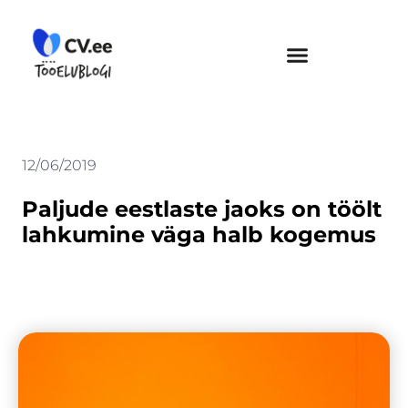
Skip
to
content
12/06/2019
Paljude eestlaste jaoks on töölt
lahkumine väga halb kogemus