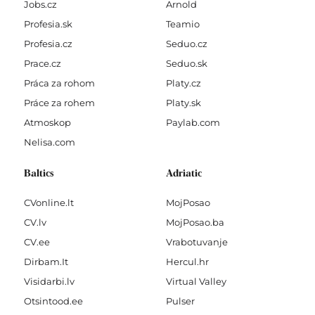
Jobs.cz
Arnold
Profesia.sk
Teamio
Profesia.cz
Seduo.cz
Prace.cz
Seduo.sk
Práca za rohom
Platy.cz
Práce za rohem
Platy.sk
Atmoskop
Paylab.com
Nelisa.com
Baltics
Adriatic
CVonline.lt
MojPosao
CV.lv
MojPosao.ba
CV.ee
Vrabotuvanje
Dirbam.It
Hercul.hr
Visidarbi.lv
Virtual Valley
Otsintood.ee
Pulser