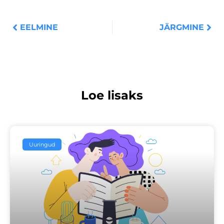
Prev
Nex
EELMINE
JÄRGMINE
Loe lisaks
Uuringud