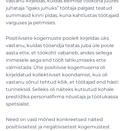
vastanu kirjeldas, kuidas eelmise töökoha juures
juhataja “igaks juhuks” töötaja palgast teatud
summasid kinni pidas, kuna kahtlustas töötajaid
varguses ja petmises.
Positiivsete kogemuste poolelt kirjeldas üks
vastanu, kuidas tööandja teatas juba üle poole
aasta ette, et töökoht vabaneb, andes sellega
inimesele aega end töölt lahkumiseks ette
valmistada. Ühe positiivse kogemusena oli
kirjeldatud kollektiivset koondamist, kus oli
vastanu sõnul tehtud kõik, et töötajad end hästi
tunneksid. Selleks oli näiteks kutsutud kohale
prestiižika personalifirma nõustaja ja töötukassa
spetsialist.
Need on vaid mõned konkreetsed näited
positiivsetest ja negatiivsetest kogemustest