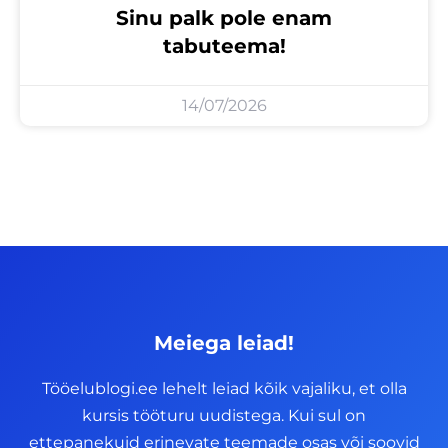
Sinu palk pole enam
tabuteema!
14/07/2026
Meiega leiad!
Tööelublogi.ee lehelt leiad kõik vajaliku, et olla
kursis tööturu uudistega. Kui sul on
ettepanekuid erinevate teemade osas või soovid