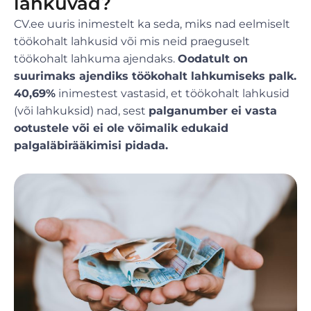
lahkuvad?
CV.ee uuris inimestelt ka seda, miks nad eelmiselt
töökohalt lahkusid või mis neid praeguselt
töökohalt lahkuma ajendaks.
Oodatult on
suurimaks ajendiks töökohalt lahkumiseks palk.
40,69%
inimestest vastasid, et töökohalt lahkusid
(või lahkuksid) nad, sest
palganumber ei vasta
ootustele või ei ole võimalik edukaid
palgaläbirääkimisi pidada.