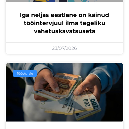
Iga neljas eestlane on käinud
tööintervjuul ilma tegeliku
vahetuskavatsuseta
23/07/2026
Tööotsijale