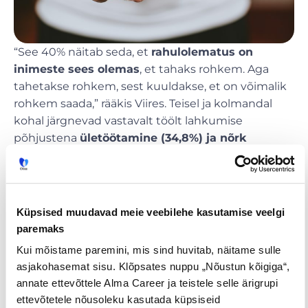
“See 40% näitab seda, et
rahulolematus on
inimeste sees olemas
, et tahaks rohkem. Aga
tahetakse rohkem, sest kuuldakse, et on võimalik
rohkem saada,” rääkis Viires. Teisel ja kolmandal
kohal järgnevad vastavalt töölt lahkumise
põhjustena
ületöötamine (34,8%) ja nõrk
juhtimiskultuur (31,4%
). “Kui me küsisime
juhtide
käest seda sama küsimust
, et mis te arvate, miks
teie inimesed lahkuvad, siis vastati, et inimesed ei
näe piisavalt palju arenguvõimalusi või et leiti teine
Küpsised muudavad meie veebilehe kasutamise veelgi
töökoht, kus karjääriredelil saab pöörde teha,” ütles
paremaks
Viires.
Kui mõistame paremini, mis sind huvitab, näitame sulle
asjakohasemat sisu. Klõpsates nuppu „Nõustun kõigiga“,
See aga näitab tema sõnul, et töötajad ei ütle
annate ettevõttele Alma Career ja teistele selle ärigrupi
oma tööandjatele ausalt, mis neile töökoha
ettevõtetele nõusoleku kasutada küpsiseid