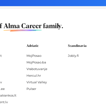
of
Alma Career
family.
Adriatic
Scandinavia
lt
MojPosao
Jobly.fi
MojPosao.ba
Vrabotuvanje
Hercul.hr
lv
Virtual Valley
.ee
Pulser
atrankos.lt
nt.lv