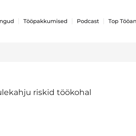
ingud
Tööpakkumised
Podcast
Top Tööan
ulekahju riskid töökohal