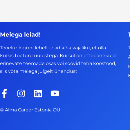
Meiega leiad!
Tööelublogi.ee lehelt leiad kõik vajaliku, et olla
kursis tööturu uudistega. Kui sul on ettepanekuid
erinevate teemade osas või soovid teha koostööd,
siis võta meiega julgelt ühendust.
F
I
L
Y
a
n
i
o
c
s
n
u
© Alma Career Estonia OÜ
e
t
k
t
b
a
e
u