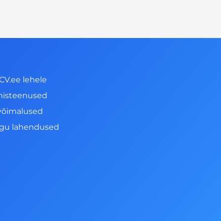
CV.ee lehele
misteenused
võimalused
ngu lahendused