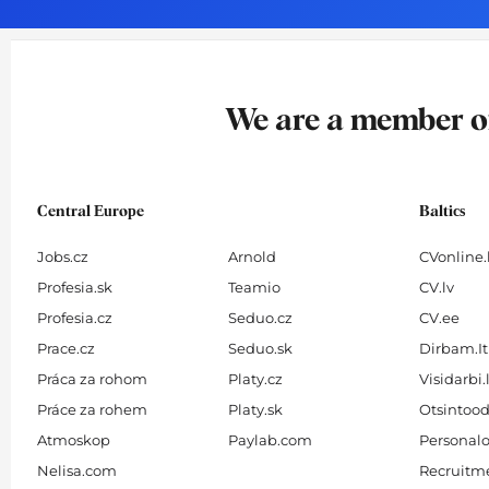
o
g
d
b
o
r
i
e
k
a
n
-
m
We are a member 
f
Central Europe
Baltics
Jobs.cz
Arnold
CVonline.
Profesia.sk
Teamio
CV.lv
Profesia.cz
Seduo.cz
CV.ee
Prace.cz
Seduo.sk
Dirbam.It
Práca za rohom
Platy.cz
Visidarbi.
Práce za rohem
Platy.sk
Otsintood
Atmoskop
Paylab.com
Personalo
Nelisa.com
Recruitme