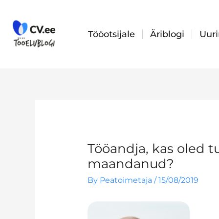
Skip
to
content
Tööotsijale
Äriblogi
Uur
Tööandja, kas oled t
maandanud?
By
Peatoimetaja
/
15/08/2019