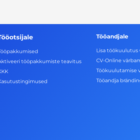
Tööandjale
Tööotsijale
Lisa töökuulutus 
Tööpakkumised
CV-Online värba
Aktiveeri tööpakkumiste teavitus
Töökuulutamise 
KKK
Tööandja brändi
Kasutustingimused