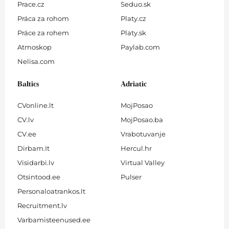
Prace.cz
Seduo.sk
Práca za rohom
Platy.cz
Práce za rohem
Platy.sk
Atmoskop
Paylab.com
Nelisa.com
Baltics
Adriatic
CVonline.lt
MojPosao
CV.lv
MojPosao.ba
CV.ee
Vrabotuvanje
Dirbam.It
Hercul.hr
Visidarbi.lv
Virtual Valley
Otsintood.ee
Pulser
Personaloatrankos.lt
Recruitment.lv
Varbamisteenused.ee