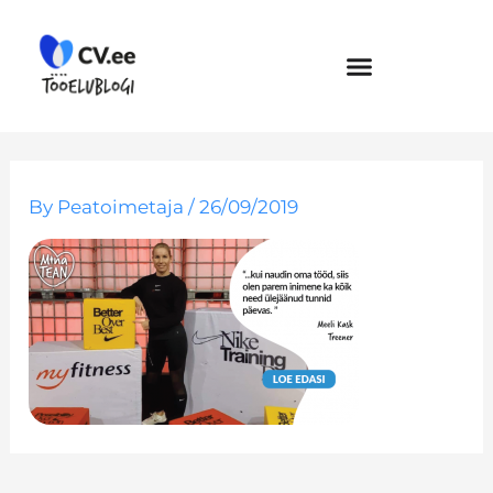
Skip
to
content
By
Peatoimetaja
/
26/09/2019