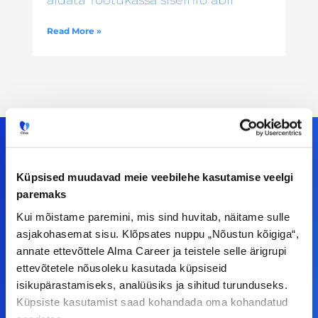
aidata Töötukassa siseinfo abil
Read More »
Küpsised muudavad meie veebilehe kasutamise veelgi
Meiega leiad!
paremaks
Kui mõistame paremini, mis sind huvitab, näitame sulle
Tööelublogi.ee lehelt leiad kõik vajaliku, et olla
asjakohasemat sisu. Klõpsates nuppu „Nõustun kõigiga“,
kursis tööturu uudistega. Kui sul on
annate ettevõttele Alma Career ja teistele selle ärigrupi
ettepanekuid erinevate teemade osas või soovid
ettevõtetele nõusoleku kasutada küpsiseid
teha koostööd, siis võta meiega julgelt ühendust.
isikupärastamiseks, analüüsiks ja sihitud turunduseks.
Küpsiste kasutamist saad kohandada oma kohandatud