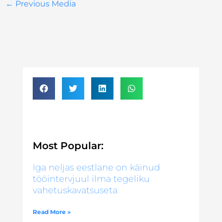
←
Previous Media
Most Popular:
Iga neljas eestlane on käinud
tööintervjuul ilma tegeliku
vahetuskavatsuseta
Read More »