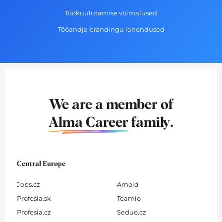
Töökuulutamise võimalused
Tööandja brändingu lahendused
We are a member of
Alma Career
family.
Central Europe
Jobs.cz
Arnold
Profesia.sk
Teamio
Profesia.cz
Seduo.cz