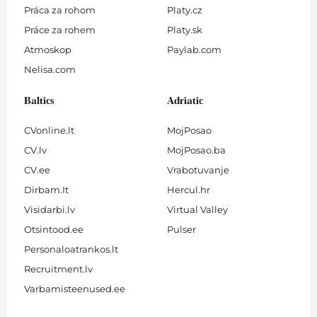
Práca za rohom
Platy.cz
Práce za rohem
Platy.sk
Atmoskop
Paylab.com
Nelisa.com
Baltics
Adriatic
CVonline.lt
MojPosao
CV.lv
MojPosao.ba
CV.ee
Vrabotuvanje
Dirbam.It
Hercul.hr
Visidarbi.lv
Virtual Valley
Otsintood.ee
Pulser
Personaloatrankos.lt
Recruitment.lv
Varbamisteenused.ee