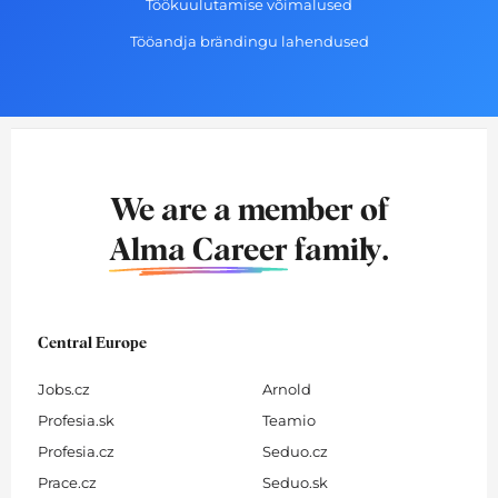
Töökuulutamise võimalused
Tööandja brändingu lahendused
We are a member of
Alma Career
family.
Central Europe
Jobs.cz
Arnold
Profesia.sk
Teamio
Profesia.cz
Seduo.cz
Prace.cz
Seduo.sk