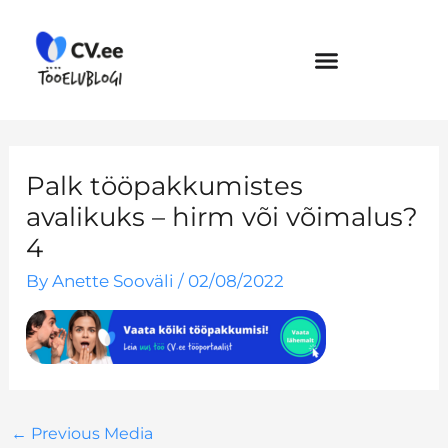
Skip
to
content
Palk tööpakkumistes
avalikuks – hirm või võimalus?
4
By
Anette Sooväli
/
02/08/2022
←
Previous Media