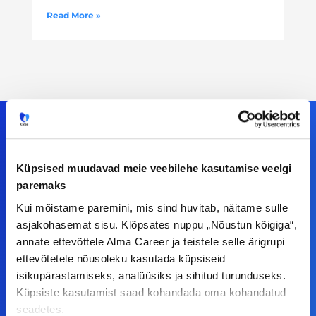
Read More »
Meiega leiad!
Küpsised muudavad meie veebilehe kasutamise veelgi
paremaks
Tööelublogi.ee lehelt leiad kõik vajaliku, et olla
Kui mõistame paremini, mis sind huvitab, näitame sulle
kursis tööturu uudistega. Kui sul on
asjakohasemat sisu. Klõpsates nuppu „Nõustun kõigiga“,
ettepanekuid erinevate teemade osas või soovid
annate ettevõttele Alma Career ja teistele selle ärigrupi
teha koostööd, siis võta meiega julgelt ühendust.
ettevõtetele nõusoleku kasutada küpsiseid
isikupärastamiseks, analüüsiks ja sihitud turunduseks.
Küpsiste kasutamist saad kohandada oma kohandatud
F
I
L
Y
seadetes.