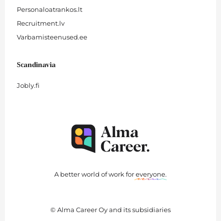
Personaloatrankos.lt
Recruitment.lv
Varbamisteenused.ee
Scandinavia
Jobly.fi
A better world of work for
everyone
.
© Alma Career Oy and its subsidiaries