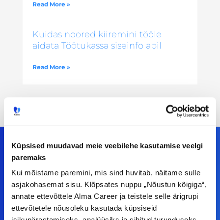
Read More »
Kuidas noored kiiremini tööle
aidata Töötukassa siseinfo abil
Read More »
Küpsised muudavad meie veebilehe kasutamise veelgi
paremaks
Meiega leiad!
Kui mõistame paremini, mis sind huvitab, näitame sulle
asjakohasemat sisu. Klõpsates nuppu „Nõustun kõigiga“,
Tööelublogi.ee lehelt leiad kõik vajaliku, et olla
annate ettevõttele Alma Career ja teistele selle ärigrupi
ettevõtetele nõusoleku kasutada küpsiseid
kursis tööturu uudistega. Kui sul on
isikupärastamiseks, analüüsiks ja sihitud turunduseks.