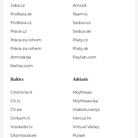
Jobs.cz
Arnold
Profesia.sk
Teamio
Profesia.cz
Seduo.cz
Prace.cz
Seduo.sk
Práca za rohom
Platy.cz
Práce za rohem
Platy.sk
Atmoskop
Paylab.com
Nelisa.com
Baltics
Adriatic
CVonline.lt
MojPosao
CV.lv
MojPosao.ba
CV.ee
Vrabotuvanje
Dirbam.It
Hercul.hr
Visidarbi.lv
Virtual Valley
Otsintood.ee
Pulser