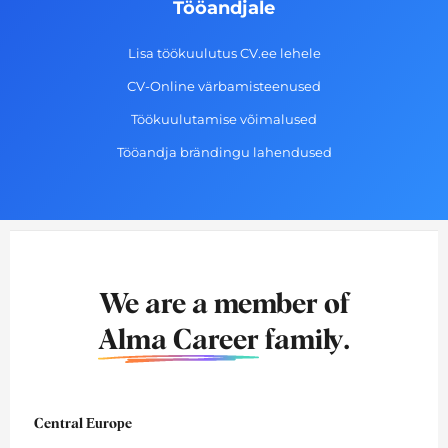
Tööandjale
Lisa töökuulutus CV.ee lehele
CV-Online värbamisteenused
Töökuulutamise võimalused
Tööandja brändingu lahendused
We are a member of
Alma Career
family.
Central Europe