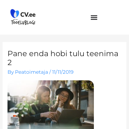
Skip
to
content
Pane enda hobi tulu teenima
2
By
Peatoimetaja
/
11/11/2019