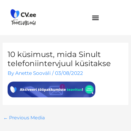
Skip
to
content
10 küsimust, mida Sinult
telefoniintervjuul küsitakse
By
Anette Sooväli
/
03/08/2022
←
Previous Media