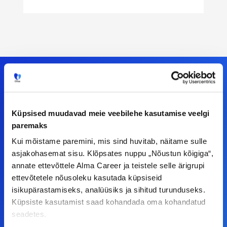
Meiega leiad!
Küpsised muudavad meie veebilehe kasutamise veelgi
paremaks
Tööelublogi.ee lehelt leiad kõik vajaliku, et olla
Kui mõistame paremini, mis sind huvitab, näitame sulle
kursis tööturu uudistega. Kui sul on
asjakohasemat sisu. Klõpsates nuppu „Nõustun kõigiga“,
ettepanekuid erinevate teemade osas või soovid
annate ettevõttele Alma Career ja teistele selle ärigrupi
teha koostööd, siis võta meiega julgelt ühendust.
ettevõtetele nõusoleku kasutada küpsiseid
isikupärastamiseks, analüüsiks ja sihitud turunduseks.
Küpsiste kasutamist saad kohandada oma kohandatud
F
I
L
Y
seadetes.
a
n
i
o