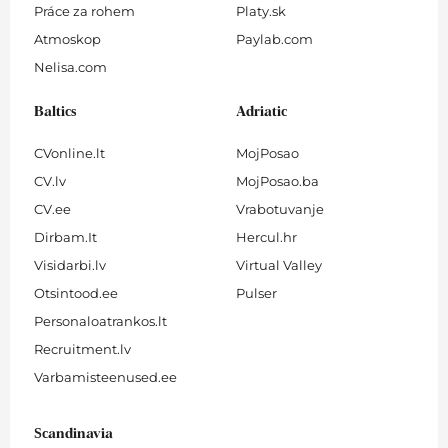
Práce za rohem
Platy.sk
Atmoskop
Paylab.com
Nelisa.com
Baltics
Adriatic
CVonline.lt
MojPosao
CV.lv
MojPosao.ba
CV.ee
Vrabotuvanje
Dirbam.It
Hercul.hr
Visidarbi.lv
Virtual Valley
Otsintood.ee
Pulser
Personaloatrankos.lt
Recruitment.lv
Varbamisteenused.ee
Scandinavia