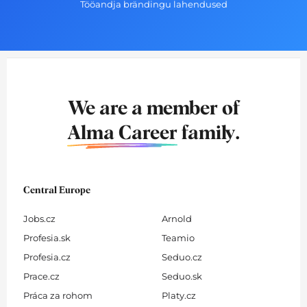
Tööandja brändingu lahendused
We are a member of
Alma Career
family.
Central Europe
Jobs.cz
Arnold
Profesia.sk
Teamio
Profesia.cz
Seduo.cz
Prace.cz
Seduo.sk
Práca za rohom
Platy.cz