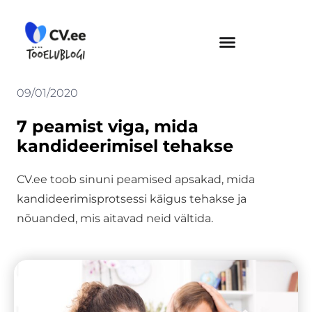
Skip
to
content
09/01/2020
7 peamist viga, mida
kandideerimisel tehakse
CV.ee toob sinuni peamised apsakad, mida
kandideerimisprotsessi käigus tehakse ja
nõuanded, mis aitavad neid vältida.