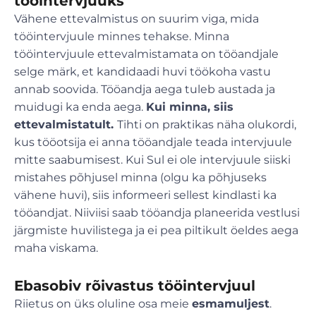
tööintervjuuks
Vähene ettevalmistus on suurim viga, mida
tööintervjuule minnes tehakse. Minna
tööintervjuule ettevalmistamata on tööandjale
selge märk, et kandidaadi huvi töökoha vastu
annab soovida. Tööandja aega tuleb austada ja
muidugi ka enda aega.
Kui minna, siis
ettevalmistatult.
Tihti on praktikas näha olukordi,
kus tööotsija ei anna tööandjale teada intervjuule
mitte saabumisest. Kui Sul ei ole intervjuule siiski
mistahes põhjusel minna (olgu ka põhjuseks
vähene huvi), siis informeeri sellest kindlasti ka
tööandjat. Niiviisi saab tööandja planeerida vestlusi
järgmiste huvilistega ja ei pea piltikult öeldes aega
maha viskama.
Ebasobiv rõivastus tööintervjuul
Riietus on üks oluline osa meie
esmamuljest
.