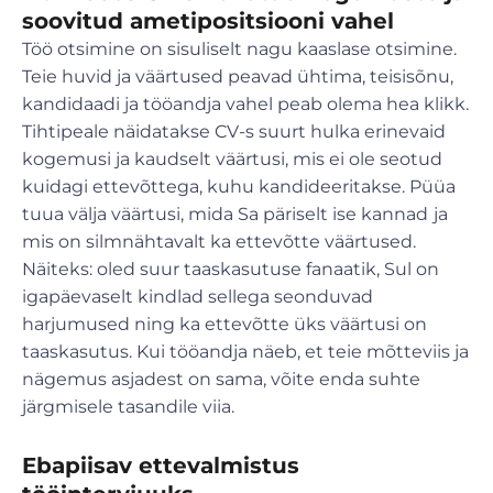
soovitud ametipositsiooni vahel
Töö otsimine on sisuliselt nagu kaaslase otsimine.
Teie huvid ja väärtused peavad ühtima, teisisõnu,
kandidaadi ja tööandja vahel peab olema hea klikk.
Tihtipeale näidatakse CV-s suurt hulka erinevaid
kogemusi ja kaudselt väärtusi, mis ei ole seotud
kuidagi ettevõttega, kuhu kandideeritakse. Püüa
tuua välja väärtusi, mida Sa päriselt ise kannad
ja
mis on silmnähtavalt ka ettevõtte väärtused.
Näiteks: oled suur taaskasutuse fanaatik, Sul on
igapäevaselt kindlad sellega seonduvad
harjumused ning ka ettevõtte üks väärtusi on
taaskasutus. Kui tööandja näeb, et teie mõtteviis ja
nägemus asjadest on sama, võite enda suhte
järgmisele tasandile viia.
Ebapiisav ettevalmistus