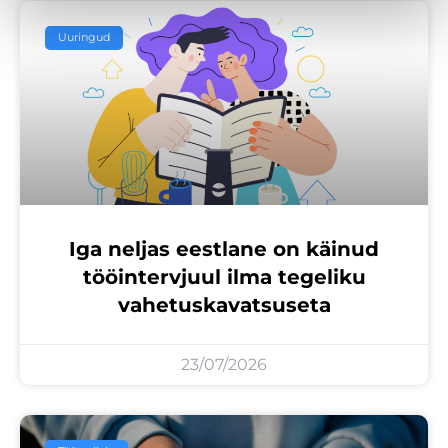
Uuringud
Iga neljas eestlane on käinud
tööintervjuul ilma tegeliku
vahetuskavatsuseta
23/07/2026