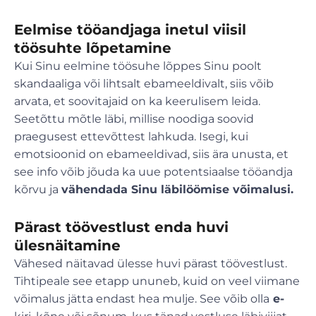
Eelmise tööandjaga inetul viisil
töösuhte lõpetamine
Kui Sinu eelmine töösuhe lõppes Sinu poolt
skandaaliga või lihtsalt ebameeldivalt, siis võib
arvata, et soovitajaid on ka keerulisem leida.
Seetõttu mõtle läbi, millise noodiga soovid
praegusest ettevõttest lahkuda. Isegi, kui
emotsioonid on ebameeldivad, siis ära unusta, et
see info võib jõuda ka uue potentsiaalse tööandja
kõrvu ja
vähendada Sinu läbilöömise võimalusi.
Pärast töövestlust enda huvi
ülesnäitamine
Vähesed näitavad ülesse huvi pärast töövestlust.
Tihtipeale see etapp ununeb, kuid on veel viimane
võimalus jätta endast hea mulje. See võib olla
e-