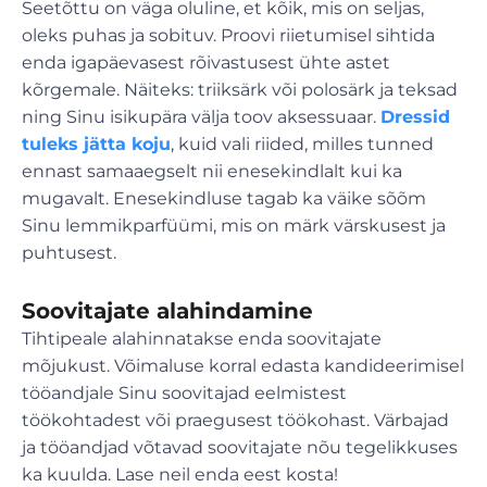
Seetõttu on väga oluline, et kõik, mis on seljas,
oleks puhas ja sobituv. Proovi riietumisel sihtida
enda igapäevasest rõivastusest ühte astet
kõrgemale. Näiteks: triiksärk või polosärk ja teksad
ning Sinu isikupära välja toov aksessuaar.
Dressid
tuleks jätta koju
, kuid vali riided, milles tunned
ennast samaaegselt nii enesekindlalt kui ka
mugavalt. Enesekindluse tagab ka väike sõõm
Sinu lemmikparfüümi, mis on märk värskusest ja
puhtusest.
Soovitajate alahindamine
Tihtipeale alahinnatakse enda soovitajate
mõjukust. Võimaluse korral edasta kandideerimisel
tööandjale Sinu soovitajad eelmistest
töökohtadest või praegusest töökohast. Värbajad
ja tööandjad võtavad soovitajate nõu tegelikkuses
ka kuulda. Lase neil enda eest kosta!