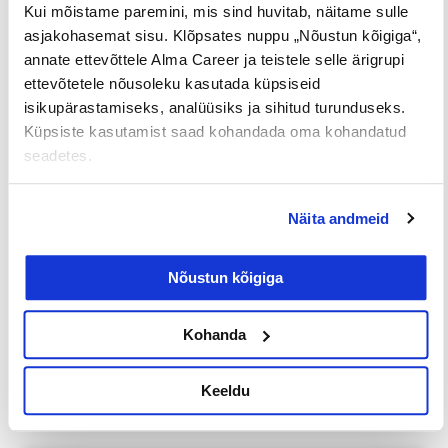
Kui mõistame paremini, mis sind huvitab, näitame sulle
2500€
võimalus
noortele
asjakohasemat sisu. Klõpsates nuppu „Nõustun kõigiga“,
annate ettevõttele Alma Career ja teistele selle ärigrupi
ettevõtetele nõusoleku kasutada küpsiseid
Jaga postitust
isikupärastamiseks, analüüsiks ja sihitud turunduseks.
Küpsiste kasutamist saad kohandada oma kohandatud
seadetes.
Prev
Nex
Näita andmeid
EELMINE
JÄRGMINE
Nõustun kõigiga
Kohanda
Loe lisaks
Keeldu