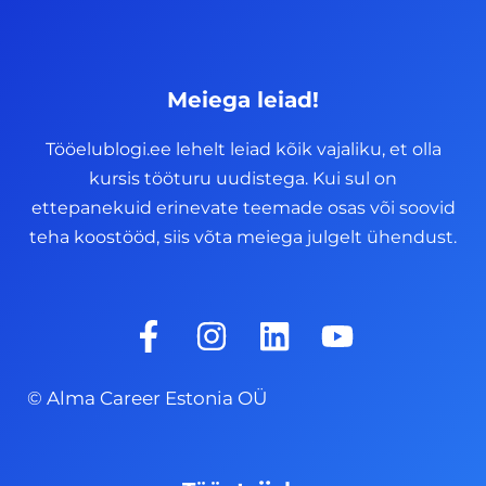
Meiega leiad!
Tööelublogi.ee lehelt leiad kõik vajaliku, et olla
kursis tööturu uudistega. Kui sul on
ettepanekuid erinevate teemade osas või soovid
teha koostööd, siis võta meiega julgelt ühendust.
F
I
L
Y
a
n
i
o
c
s
n
u
© Alma Career Estonia OÜ
e
t
k
t
b
a
e
u
o
g
d
b