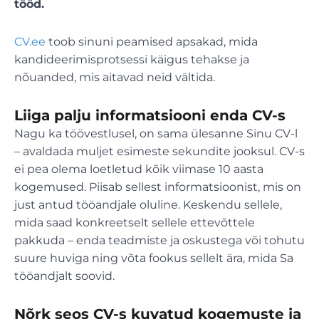
tööd.
CV.ee
toob sinuni peamised apsakad, mida
kandideerimisprotsessi käigus tehakse ja
nõuanded, mis aitavad neid vältida.
Liiga palju informatsiooni enda CV-s
Nagu ka töövestlusel, on sama ülesanne Sinu CV-l
– avaldada muljet esimeste sekundite jooksul. CV-s
ei pea olema loetletud kõik viimase 10 aasta
kogemused. Piisab sellest informatsioonist, mis on
just antud tööandjale oluline. Keskendu sellele,
mida saad konkreetselt sellele ettevõttele
pakkuda – enda teadmiste ja oskustega või tohutu
suure huviga ning võta fookus sellelt ära, mida Sa
tööandjalt soovid.
Nõrk seos CV-s kuvatud kogemuste ja