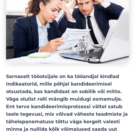
Sarnaselt tööotsijale on ka tööandjal kindlad
indikaatorid, mille põhjal kandideerimisel
otsustada, kas kandidaat on sobilik või mitte.
Väga olulist rolli mängib muidugi esmamulje.
Ent terve kandideerimisprotsessi vältel satub
teele tegevusi, mis võivad väheste teadmiste ja
tähelepanematuse tõttu väga kergelt valesti
minna ja nullida kõik võimalused saada uut