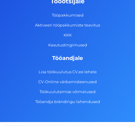
Tööotsijale
o
r
i
e
k
a
n
Tööpakkumised
-
m
Aktiveeri tööpakkumiste teavitus
f
KKK
Kasutustingimused
Tööandjale
Lisa töökuulutus CV.ee lehele
CV-Online värbamisteenused
Töökuulutamise võimalused
Tööandja brändingu lahendused