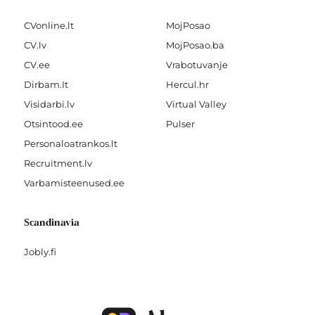
CVonline.lt
MojPosao
CV.lv
MojPosao.ba
CV.ee
Vrabotuvanje
Dirbam.It
Hercul.hr
Visidarbi.lv
Virtual Valley
Otsintood.ee
Pulser
Personaloatrankos.lt
Recruitment.lv
Varbamisteenused.ee
Scandinavia
Jobly.fi