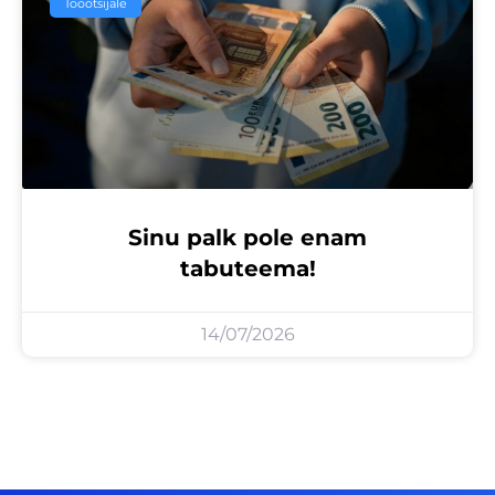
Tööotsijale
Sinu palk pole enam
tabuteema!
14/07/2026