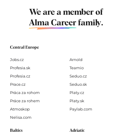
We are a member of
Alma Career
family.
Central Europe
Jobs.cz
Arnold
Profesia.sk
Teamio
Profesia.cz
Seduo.cz
Prace.cz
Seduo.sk
Práca za rohom
Platy.cz
Práce za rohem
Platy.sk
Atmoskop
Paylab.com
Nelisa.com
Baltics
Adriatic