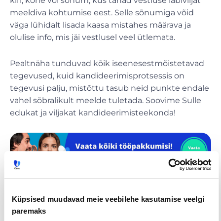
kiri, kõne või sõnum, kus tänad vestluse läbiviijat
meeldiva kohtumise eest. Selle sõnumiga võid
väga lühidalt lisada kaasa mistahes määrava ja
olulise info, mis jäi vestlusel veel ütlemata.
Pealtnäha tunduvad kõik iseenesestmõistetavad
tegevused, kuid kandideerimisprotsessis on
tegevusi palju, mistõttu tasub neid punkte endale
vahel sõbralikult meelde tuletada. Soovime Sulle
edukat ja viljakat kandideerimisteekonda!
Tööpakkumised
€ Avaliku
Kaugtöö ja
Küpsised muudavad meie veebilehe kasutamise veelgi
palgaga töö
kodukontor
paremaks
Palk alates
Lisateenimise
Töö