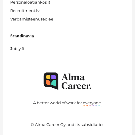
Personaloatrankos.lt
Recruitment.lv
Varbamisteenused.ee
Scandinavia
Jobly.fi
A better world of work for
everyone
.
© Alma Career Oy and its subsidiaries