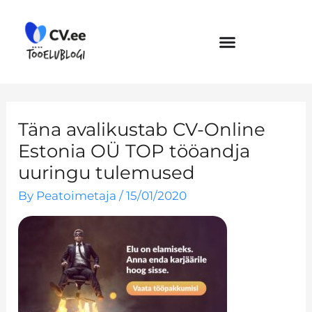
Skip
to
content
Täna avalikustab CV-Online
Estonia OÜ TOP tööandja
uuringu tulemused
By
Peatoimetaja
/
15/01/2020