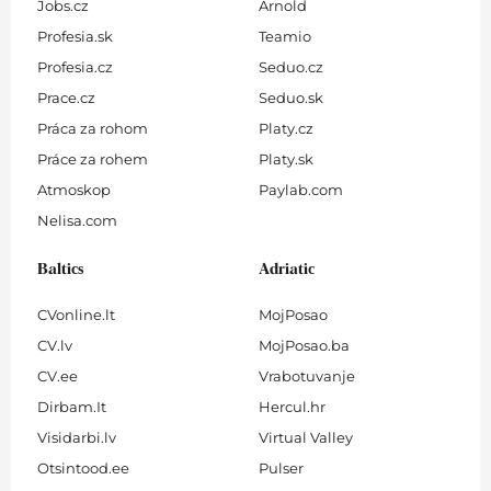
Jobs.cz
Arnold
Profesia.sk
Teamio
Profesia.cz
Seduo.cz
Prace.cz
Seduo.sk
Práca za rohom
Platy.cz
Práce za rohem
Platy.sk
Atmoskop
Paylab.com
Nelisa.com
Baltics
Adriatic
CVonline.lt
MojPosao
CV.lv
MojPosao.ba
CV.ee
Vrabotuvanje
Dirbam.It
Hercul.hr
Visidarbi.lv
Virtual Valley
Otsintood.ee
Pulser