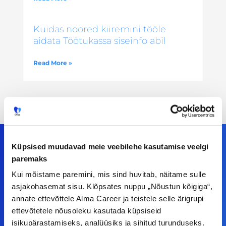
Kuidas noored kiiremini tööle
aidata Töötukassa siseinfo abil
Read More »
Küpsised muudavad meie veebilehe kasutamise veelgi
paremaks
Meiega leiad!
Kui mõistame paremini, mis sind huvitab, näitame sulle
asjakohasemat sisu. Klõpsates nuppu „Nõustun kõigiga“,
Tööelublogi.ee lehelt leiad kõik vajaliku, et olla
annate ettevõttele Alma Career ja teistele selle ärigrupi
kursis tööturu uudistega. Kui sul on
ettevõtetele nõusoleku kasutada küpsiseid
ettepanekuid erinevate teemade osas või soovid
isikupärastamiseks, analüüsiks ja sihitud turunduseks.