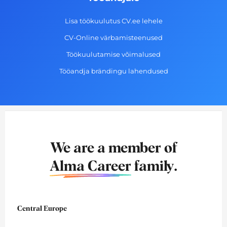
Lisa töökuulutus CV.ee lehele
CV-Online värbamisteenused
Töökuulutamise võimalused
Tööandja brändingu lahendused
We are a member of
Alma Career
family.
Central Europe