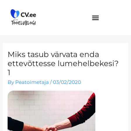
Skip
to
content
Miks tasub värvata enda
ettevõttesse lumehelbekesi?
1
By
Peatoimetaja
/
03/02/2020