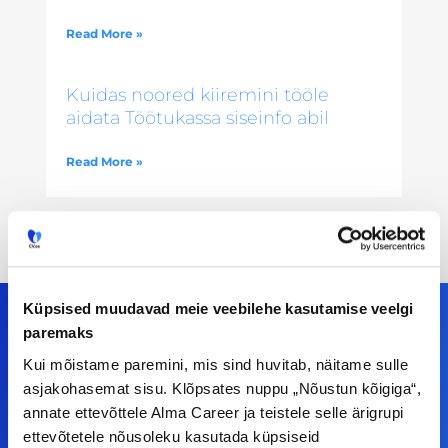
Read More »
Kuidas noored kiiremini tööle
aidata Töötukassa siseinfo abil
Read More »
Küpsised muudavad meie veebilehe kasutamise veelgi
paremaks
Kui mõistame paremini, mis sind huvitab, näitame sulle
Meiega leiad!
asjakohasemat sisu. Klõpsates nuppu „Nõustun kõigiga“,
annate ettevõttele Alma Career ja teistele selle ärigrupi
Tööelublogi.ee lehelt leiad kõik vajaliku, et olla
ettevõtetele nõusoleku kasutada küpsiseid