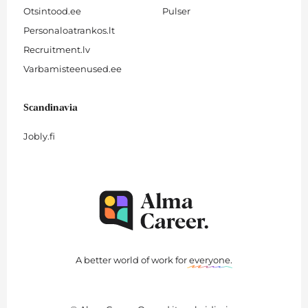
Otsintood.ee
Pulser
Personaloatrankos.lt
Recruitment.lv
Varbamisteenused.ee
Scandinavia
Jobly.fi
A better world of work for
everyone
.