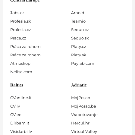
Central Europe
Jobs.cz
Arnold
Profesia.sk
Teamio
Profesia.cz
Seduo.cz
Prace.cz
Seduo.sk
Práca za rohom
Platy.cz
Práce za rohem
Platy.sk
Atmoskop
Paylab.com
Nelisa.com
Baltics
Adriatic
CVonline.lt
MojPosao
CV.lv
MojPosao.ba
CV.ee
Vrabotuvanje
Dirbam.It
Hercul.hr
Visidarbi.lv
Virtual Valley