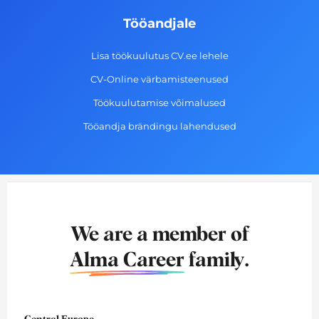
Tööandjale
Lisa töökuulutus CV.ee lehele
CV-Online värbamisteenused
Töökuulutamise võimalused
Tööandja brändingu lahendused
We are a member of
Alma Career
family.