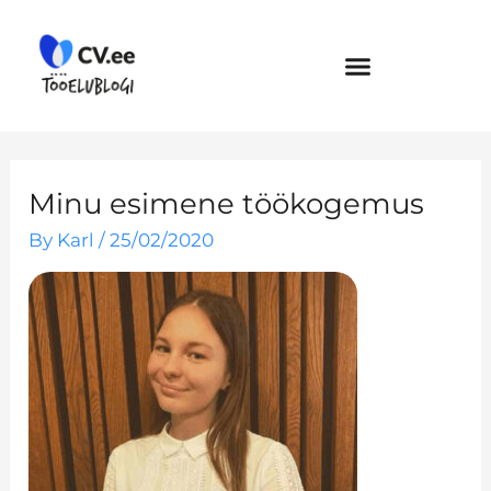
Skip
to
content
Minu esimene töökogemus
By
Karl
/
25/02/2020