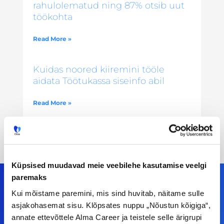
rahulolematud ning 87% otsib uut
töökohta
Read More »
Kuidas noored kiiremini tööle
aidata Töötukassa siseinfo abil
Read More »
Küpsised muudavad meie veebilehe kasutamise veelgi
paremaks
Kui mõistame paremini, mis sind huvitab, näitame sulle
asjakohasemat sisu. Klõpsates nuppu „Nõustun kõigiga“,
Meiega leiad!
annate ettevõttele Alma Career ja teistele selle ärigrupi