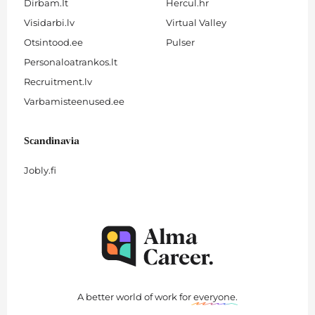
Dirbam.It
Hercul.hr
Visidarbi.lv
Virtual Valley
Otsintood.ee
Pulser
Personaloatrankos.lt
Recruitment.lv
Varbamisteenused.ee
Scandinavia
Jobly.fi
A better world of work for
everyone
.