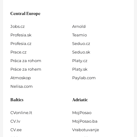
Central Europe
Jobs.cz
Arnold
Profesia.sk
Teamio
Profesia.cz
Seduo.cz
Prace.cz
Seduo.sk
Práca za rohom
Platy.cz
Práce za rohem
Platy.sk
Atmoskop
Paylab.com
Nelisa.com
Baltics
Adriatic
CVonline.lt
MojPosao
CV.lv
MojPosao.ba
CV.ee
Vrabotuvanje