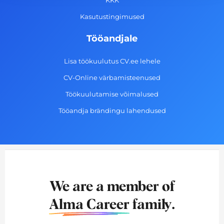
KKK
Kasutustingimused
Tööandjale
Lisa töökuulutus CV.ee lehele
CV-Online värbamisteenused
Töökuulutamise võimalused
Tööandja brändingu lahendused
We are a member of
Alma Career
family.