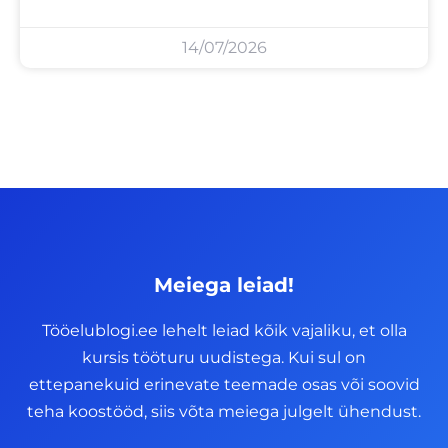
14/07/2026
Meiega leiad!
Tööelublogi.ee lehelt leiad kõik vajaliku, et olla
kursis tööturu uudistega. Kui sul on
ettepanekuid erinevate teemade osas või soovid
teha koostööd, siis võta meiega julgelt ühendust.