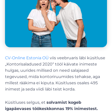
CV-Online Estonia OÜ
viis veebruaris läbi küsitluse
„Kontorisaladused 2020“ tööl käivate inimeste
hulgas, uurides millised on need salajased
tegevused, mida kontoriruumides tehakse, aga
millest rääkima ei kiputa. Küsitluses osales 495
inimest ja seda viidi läbi teist korda.
Küsitluses selgus, et
solvamist kogeb
igapäevases töökeskkonnas 19% inimestest.