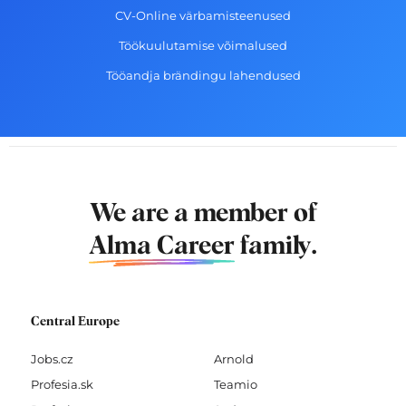
CV-Online värbamisteenused
Töökuulutamise võimalused
Tööandja brändingu lahendused
We are a member of
Alma Career
family.
Central Europe
Jobs.cz
Arnold
Profesia.sk
Teamio