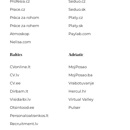
Profesia.cz
Seduo.cz
Prace.cz
Seduo.sk
Práca za rohom
Platy.cz
Práce za rohem
Platy.sk
Atmoskop
Paylab.com
Nelisa.com
Baltics
Adriatic
CVonline.lt
MojPosao
CV.lv
MojPosao.ba
CV.ee
Vrabotuvanje
Dirbam.It
Hercul.hr
Visidarbi.lv
Virtual Valley
Otsintood.ee
Pulser
Personaloatrankos.lt
Recruitment.lv