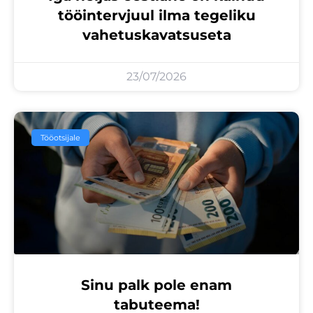
tööintervjuul ilma tegeliku
vahetuskavatsuseta
23/07/2026
Tööotsijale
Sinu palk pole enam
tabuteema!