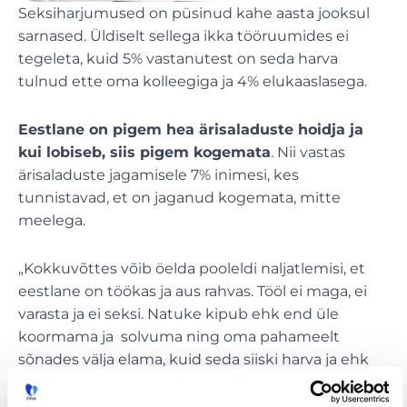
Seksiharjumused on püsinud kahe aasta jooksul
sarnased. Üldiselt sellega ikka tööruumides ei
tegeleta, kuid 5% vastanutest on seda harva
tulnud ette oma kolleegiga ja 4% elukaaslasega.
Eestlane on pigem hea ärisaladuste hoidja ja
kui lobiseb, siis pigem kogemata
. Nii vastas
ärisaladuste jagamisele 7% inimesi, kes
tunnistavad, et on jaganud kogemata, mitte
meelega.
„Kokkuvõttes võib öelda pooleldi naljatlemisi, et
eestlane on töökas ja aus rahvas. Tööl ei maga, ei
varasta ja ei seksi. Natuke kipub ehk end üle
koormama ja solvuma ning oma pahameelt
sõnades välja elama, kuid seda siiski harva ja ehk
mõjuvad kontorisse kaasa võetud loomad ja
lapsed tasakaalustavalt ja meeleolu parandavalt“,