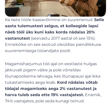
Ka laste tööle kaasavõtmine on suurenenud.
Selle
aasta tulemustest selgus, et kolleegide lapsi
näeb tööl üks kuni kaks korda nädalas 20%
vastanutest
(seevastu 2017 aastal oli see 15%).
Ennekõike on see seotud üleüldise paindlikkuse
suurenemisega tööandjate poolt.
Magamisharjumus töö ajal on eestlaste hulgas
jätkuvalt pigem väike ja pole võrreldav
lõunapoolsema rahvaga, kes lõunapausi ajal ikka
tukastamiseks aega leiab.
Kord nädalas võtab
tööajal magamiseks aega 2% vastanutest ja
harva tuleb seda ette 19% vastajatest.
Enamik,
74% vastajates, pole seda kunagi teinud.