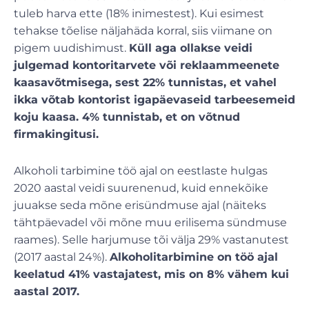
tuleb harva ette (18% inimestest). Kui esimest
tehakse tõelise näljahäda korral, siis viimane on
pigem uudishimust.
Küll aga ollakse veidi
julgemad kontoritarvete või reklaammeenete
kaasavõtmisega, sest 22% tunnistas, et vahel
ikka võtab kontorist igapäevaseid tarbeesemeid
koju kaasa. 4% tunnistab, et on võtnud
firmakingitusi.
Alkoholi tarbimine töö ajal on eestlaste hulgas
2020 aastal veidi suurenenud, kuid ennekõike
juuakse seda mõne erisündmuse ajal (näiteks
tähtpäevadel või mõne muu erilisema sündmuse
raames). Selle harjumuse tõi välja 29% vastanutest
(2017 aastal 24%).
Alkoholitarbimine on töö ajal
keelatud 41% vastajatest, mis on 8% vähem kui
aastal 2017.