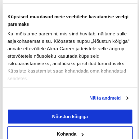
kommenteeris küsitluse tulemusi CV-Online
turundusjuht, Maris Viires.
Küpsised muudavad meie veebilehe kasutamise veelgi
paremaks
Kui mõistame paremini, mis sind huvitab, näitame sulle
asjakohasemat sisu. Klõpsates nuppu „Nõustun kõigiga“,
Tööpakkumised
€ Avaliku
Kaugtöö ja
palgaga töö
kodukontor
annate ettevõttele Alma Career ja teistele selle ärigrupi
ettevõtetele nõusoleku kasutada küpsiseid
Palk alates
Lisateenimise
Töö
isikupärastamiseks, analüüsiks ja sihitud turunduseks.
2500€
võimalus
noortele
Küpsiste kasutamist saad kohandada oma kohandatud
seadetes.
Jaga postitust
Näita andmeid
Nõustun kõigiga
Prev
Nex
Kohanda
EELMINE
JÄRGMINE