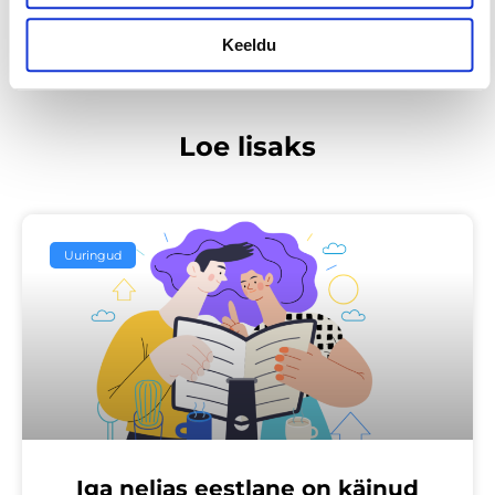
Keeldu
Loe lisaks
Uuringud
Iga neljas eestlane on käinud