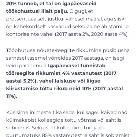
20% tunneb, et tal on igapäevaseid
töökohustusi liialt palju.
Olgugi, et
protsentuaalselt justkui vähesel määral, aga siiski
on kahekordselt kasvanud seksuaalne ahistamine
kontoriseinte vahel (2017 aasta 2%, 2020 aasta 4%).
Tööohutuse nõuete/reeglite rikkumine püsib üsna
sarnasel tasemel võrreldes 2017 aastaga, on isegi
veidi paranenud.
Igapäevasel tunnistab
tööreeglite rikkumist 4% vastanutest (2017
aastal 5,2%), vahel laiskuse või liigse
kiirustamise tõttu rikub neid 10% (2017 aastal
11%).
Küsisime inimestelt ka seda, kui sageli käivad nad
külmakapist kolleegide toitu võtmas või sahtlis
sobramas. Selgus, et kolleegide toit jääb
puutumatuks 85% vastanutest ja sahtlis sobramist