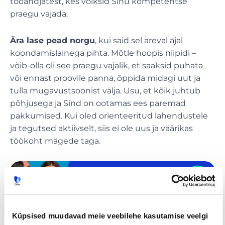
tööandjatest, kes võiksid Sinu kompetentse
praegu vajada.
Ära lase pead norgu
, kui said sel äreval ajal
koondamislainega pihta. Mõtle hoopis niipidi –
võib-olla oli see praegu vajalik, et saaksid puhata
või ennast proovile panna, õppida midagi uut ja
tulla mugavustsoonist välja. Usu, et kõik juhtub
põhjusega ja Sind on ootamas ees paremad
pakkumised. Kui oled orienteeritud lahendustele
ja tegutsed aktiivselt, siis ei ole uus ja väärikas
töökoht mägede taga.
Küpsised muudavad meie veebilehe kasutamise veelgi
Tööpakkumised
€ Avaliku
Kaugtöö ja