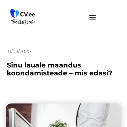
Skip
to
content
31/03/2020
Sinu lauale maandus
koondamisteade – mis edasi?