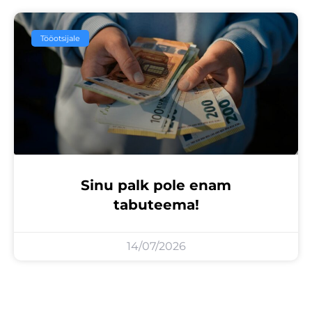
Tööotsijale
Sinu palk pole enam
tabuteema!
14/07/2026