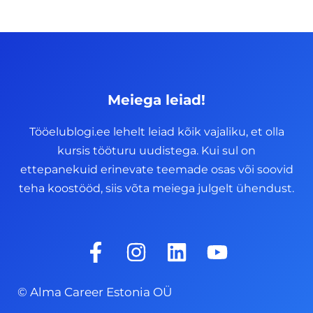
Meiega leiad!
Tööelublogi.ee lehelt leiad kõik vajaliku, et olla
kursis tööturu uudistega. Kui sul on
ettepanekuid erinevate teemade osas või soovid
teha koostööd, siis võta meiega julgelt ühendust.
F
I
L
Y
a
n
i
o
c
s
n
u
© Alma Career Estonia OÜ
e
t
k
t