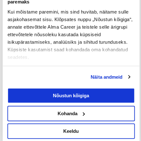
paremaks
palgaga töö
kodukontor
Kui mõistame paremini, mis sind huvitab, näitame sulle
Palk alates
Lisateenimise
Töö
asjakohasemat sisu. Klõpsates nuppu „Nõustun kõigiga“,
2500€
võimalus
noortele
annate ettevõttele Alma Career ja teistele selle ärigrupi
ettevõtetele nõusoleku kasutada küpsiseid
isikupärastamiseks, analüüsiks ja sihitud turunduseks.
Jaga postitust
Küpsiste kasutamist saad kohandada oma kohandatud
seadetes.
Näita andmeid
Prev
Nex
EELMINE
JÄRGMINE
Nõustun kõigiga
Kohanda
Keeldu
Loe lisaks