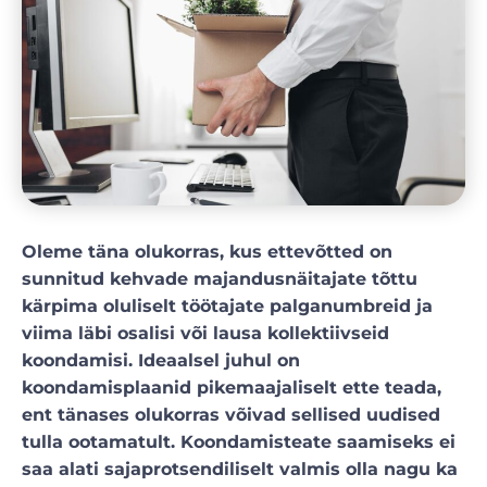
Oleme täna olukorras, kus ettevõtted on
sunnitud kehvade majandusnäitajate tõttu
kärpima oluliselt töötajate palganumbreid ja
viima läbi osalisi või lausa kollektiivseid
koondamisi. Ideaalsel juhul on
koondamisplaanid pikemaajaliselt ette teada,
ent tänases olukorras võivad sellised uudised
tulla ootamatult. Koondamisteate saamiseks ei
saa alati sajaprotsendiliselt valmis olla nagu ka