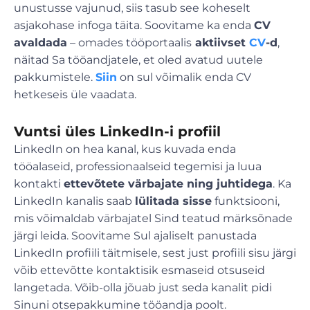
unustusse vajunud, siis tasub see koheselt
asjakohase infoga täita. Soovitame ka enda
CV
avaldada
– omades tööportaalis
aktiivset
CV
-d
,
näitad Sa tööandjatele, et oled avatud uutele
pakkumistele.
Siin
on sul võimalik enda CV
hetkeseis üle vaadata.
Vuntsi üles LinkedIn-i profiil
LinkedIn on hea kanal, kus kuvada enda
tööalaseid, professionaalseid tegemisi ja luua
kontakti
ettevõtete värbajate ning juhtidega
. Ka
LinkedIn kanalis saab
lülitada sisse
funktsiooni,
mis võimaldab värbajatel Sind teatud märksõnade
järgi leida. Soovitame Sul ajaliselt panustada
LinkedIn profiili täitmisele, sest just profiili sisu järgi
võib ettevõtte kontaktisik esmaseid otsuseid
langetada. Võib-olla jõuab just seda kanalit pidi
Sinuni otsepakkumine tööandja poolt.