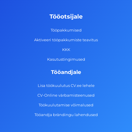
b
a
e
u
o
g
d
b
Tööotsijale
o
r
i
e
k
a
n
Tööpakkumised
-
m
Aktiveeri tööpakkumiste teavitus
f
KKK
Kasutustingimused
Tööandjale
Lisa töökuulutus CV.ee lehele
CV-Online värbamisteenused
Töökuulutamise võimalused
Tööandja brändingu lahendused