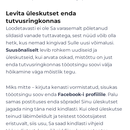
Levita üleskutset enda
tutvusringkonnas
Loodetavasti ei ole Sa varasemalt põletanud
sildasid vanade tuttavatega, sest nüüd võib olla
hetk, kus nemad kingivad Sulle uusi võimalusi.
Suusõnaliselt
levib rohkem uudiseid ja
üleskutseid, kui arvata oskad, mistõttu on just
enda tutvusringkonnas tööotsingu soovi välja
hõikamine väga mõistlik tegu.
Miks mitte – kirjuta kenasti vormistatud, sisukas
tööotsingu soov enda
Facebook-i profiilile
. Palu
samas postituses enda sõpradel Sinu üleskutset
jagada ning täna neid kindlasti. Kui oled üleskutse
teinud läbimõeldult ja teistest tööotsijatest
eristuvalt, siis usu, Sa saad kindlasti vihjeid