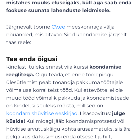
mistahes muuks eluseigaks, küll aga saab enda
fookuse suunata lahenduste leidmisele.
Järgnevalt toome
CV.ee
meeskonnaga välja
nõuanded, mis aitavad Sind koondamise järgselt
taas reele:
Tea enda õigusi
Kindlasti tuleks ennast viia kurssi
koondamise
reeglitega.
Olgu teada, et enne töölepingu
ülesütlemist peab tööandja pakkuma töötajale
võimaluse korral teist tööd. Kui ettevõttel ei ole
muud tööd võimalik pakkuda ja koondamisteade
on kindel, siis tuleks mõista, millised on
koondamishüvitise eeskirjad
. Lisasoovitus:
julge
küsida!
Kui midagi jääb koondamisprotsessi või
hüvitise arvutuskäigu kohta arusaamatuks, siis ära
pelga küsida küsimusi enda otseselt juhilt,