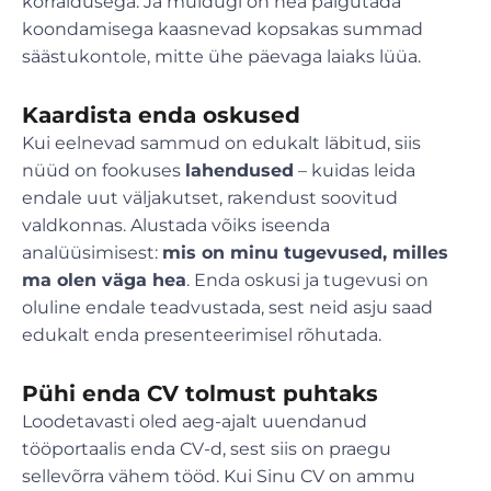
korraldusega. Ja muidugi on hea paigutada
koondamisega kaasnevad kopsakas summad
säästukontole, mitte ühe päevaga laiaks lüüa.
Kaardista enda oskused
Kui eelnevad sammud on edukalt läbitud, siis
nüüd on fookuses
lahendused
– kuidas leida
endale uut väljakutset, rakendust soovitud
valdkonnas. Alustada võiks iseenda
analüüsimisest:
mis on minu tugevused, milles
ma olen väga hea
. Enda oskusi ja tugevusi on
oluline endale teadvustada, sest neid asju saad
edukalt enda presenteerimisel rõhutada.
Pühi enda CV tolmust puhtaks
Loodetavasti oled aeg-ajalt uuendanud
tööportaalis enda CV-d, sest siis on praegu
sellevõrra vähem tööd. Kui Sinu CV on ammu