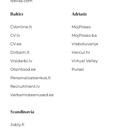
Nelisa.com
Baltics
Adriatic
CVonline.lt
MojPosao
CV.lv
MojPosao.ba
CV.ee
Vrabotuvanje
Dirbam.It
Hercul.hr
Visidarbi.lv
Virtual Valley
Otsintood.ee
Pulser
Personaloatrankos.lt
Recruitment.lv
Varbamisteenused.ee
Scandinavia
Jobly.fi