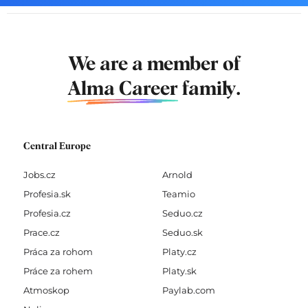
We are a member of
Alma Career
family.
Central Europe
Jobs.cz
Arnold
Profesia.sk
Teamio
Profesia.cz
Seduo.cz
Prace.cz
Seduo.sk
Práca za rohom
Platy.cz
Práce za rohem
Platy.sk
Atmoskop
Paylab.com