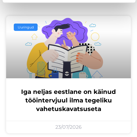
Uuringud
Iga neljas eestlane on käinud
tööintervjuul ilma tegeliku
vahetuskavatsuseta
23/07/2026