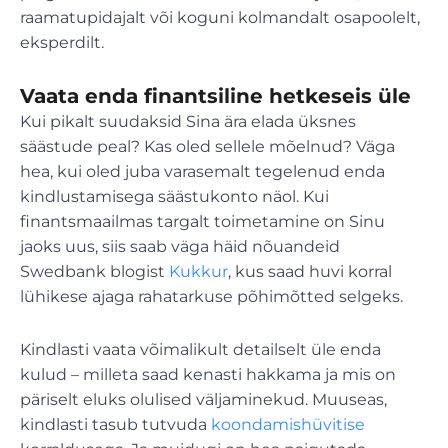
raamatupidajalt või koguni kolmandalt osapoolelt,
eksperdilt.
Vaata enda finantsiline hetkeseis üle
Kui pikalt suudaksid Sina ära elada üksnes
säästude peal? Kas oled sellele mõelnud? Väga
hea, kui oled juba varasemalt tegelenud enda
kindlustamisega säästukonto näol. Kui
finantsmaailmas targalt toimetamine on Sinu
jaoks uus, siis saab väga häid nõuandeid
Swedbank blogist
Kukkur
, kus saad huvi korral
lühikese ajaga rahatarkuse põhimõtted selgeks.
Kindlasti vaata võimalikult detailselt üle enda
kulud – milleta saad kenasti hakkama ja mis on
päriselt eluks olulised väljaminekud. Muuseas,
kindlasti tasub tutvuda
koondamishüvitise