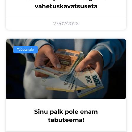
vahetuskavatsuseta
23/07/2026
Tööotsijale
Sinu palk pole enam
tabuteema!