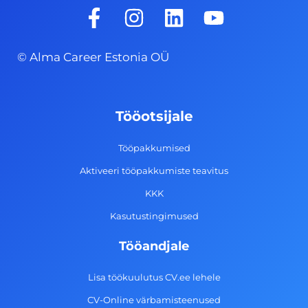
F
I
L
Y
a
n
i
o
c
s
n
u
© Alma Career Estonia OÜ
e
t
k
t
b
a
e
u
o
g
d
b
Tööotsijale
o
r
i
e
k
a
n
Tööpakkumised
-
m
Aktiveeri tööpakkumiste teavitus
f
KKK
Kasutustingimused
Tööandjale
Lisa töökuulutus CV.ee lehele
CV-Online värbamisteenused