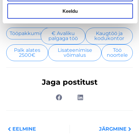
Keeldu
Tööpakkumised
€ Avaliku
Kaugtöö ja
palgaga töö
kodukontor
Palk alates
Lisateenimise
Töö
2500€
võimalus
noortele
Jaga postitust
Prev
Nex
EELMINE
JÄRGMINE