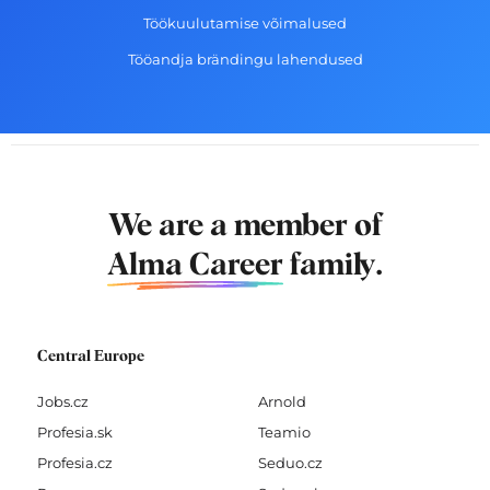
Töökuulutamise võimalused
Tööandja brändingu lahendused
We are a member of
Alma Career
family.
Central Europe
Jobs.cz
Arnold
Profesia.sk
Teamio
Profesia.cz
Seduo.cz