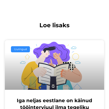
Loe lisaks
Uuringud
Iga neljas eestlane on käinud
tööintervjuul ilma tegeliku