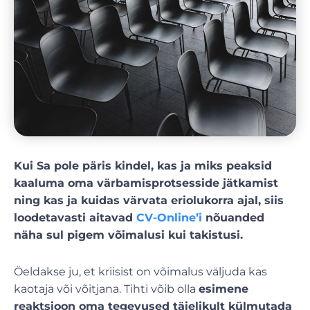
Kui Sa pole päris kindel, kas ja miks peaksid
kaaluma oma värbamisprotsesside jätkamist
ning kas ja kuidas värvata eriolukorra ajal, siis
loodetavasti aitavad
CV-Online’i
nõuanded
näha sul pigem võimalusi kui takistusi.
Öeldakse ju, et kriisist on võimalus väljuda kas
kaotaja või võitjana. Tihti võib olla
esimene
reaktsioon oma tegevused täielikult külmutada