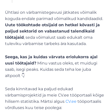
Ühtlasi on värbamistegevusi jätkates võimalik
koguda endale parimad võimalikud kandidaadid.
Uute töökohtade otsijaid on hetkel kõvasti ja
paljud sektorid on vabastanud talendikaid
töötajaid
, seda võimalust saab edukalt oma
tuleviku värbamise tarbeks ära kasutada.
Seega, kas ja kuidas värvata eriolukorra ajal
uusi töötajaid?
Minu vastus oleks, et muidugi
saab, isegi peaks. Kuidas seda teha loe juba
altpoolt 👇
Seda kinnitavad ka paljud edukad
värbamisprojektid ja meie CV.ee tööportaali kõige
hilisem statistika. Märtsi algus
CV.ee
tööportaalis
võrdluses kuu teise poolega: