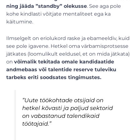
ning jääda ”standby” olekusse
. See aga pole
kohe kindlasti võitjate mentaliteet ega ka
käitumine.
Ilmselgelt on eriolukord raske ja ebameeldiv, kuid
see pole igavene. Hetkel oma värbamisprotsesse
jätkates (loomulikult eeldusel, et on mida jätkata)
on
võimalik tekitada omale kandidaatide
andmebaas või talentide reserve tuleviku
tarbeks eriti soodsates tingimustes.
”Uute töökohtade otsijaid on
hetkel kõvasti ja paljud sektorid
on vabastanud talendikaid
töötajaid.”