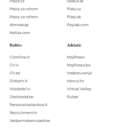
Prace.cz
Seduo.sk
Práca za rohom
Platy.cz
Práce za rohem
Platy.sk
Atmoskop
Paylab.com
Nelisa.com
Baltics
Adriatic
CVonline.lt
MojPosao
CV.lv
MojPosao.ba
CV.ee
Vrabotuvanje
Dirbam.It
Hercul.hr
Visidarbi.lv
Virtual Valley
Otsintood.ee
Pulser
Personaloatrankos.lt
Recruitment.lv
Varbamisteenused.ee