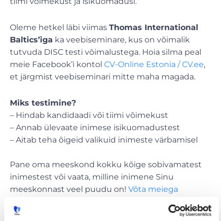
tiimi võimekust ja isikuomadusi.
Oleme hetkel läbi viimas
Thomas International
Baltics’iga
ka veebiseminare, kus on võimalik
tutvuda DISC testi võimalustega. Hoia silma peal
meie Facebook’i kontol
CV-Online Estonia / CV.ee
,
et järgmist veebiseminari mitte maha magada.
Miks testimine?
– Hindab kandidaadi või tiimi võimekust
– Annab ülevaate inimese isikuomadustest
– Aitab teha õigeid valikuid inimeste värbamisel
Pane oma meeskond kokku kõige sobivamatest
inimestest või vaata, milline inimene Sinu
meeskonnast veel puudu on!
Võta meiega
ühendust, me aitame 😉