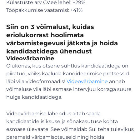
Külastuste arv CV.ee lehel: +29%
Tööpakkumise vaatamisi: +41%
Siin on 3 võimalust, kuidas
eriolukorrast hoolimata
värbamistegevusi jätkata ja hoida
kandidaatidega ühendust
Videovärbamine
Olukorras, kus otsene suhtlus kandidaatidega on
piiratud, võiks kaaluda kandideerimise protsessid
läbi viia videoformaadis!
Videovärbamine
annab
võimaluse viia läbi esmase intervjuu korraga suure
hulga kandidaatidega.
Videovärbamise lahendus aitab saada
kandidaatide isiksuse ja sõnakasutuse kohta
esmase ülevaate. See võimaldab Sul teha tulevikus
paremaid värbamisotsuseid ning hoida