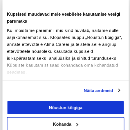
Õige aeg talentide jahtimiseks
Nagu mainitud, siis tööturu olukord on
Küpsised muudavad meie veebilehe kasutamise veelgi
vabastanud suure hulga talendikaid töötajaid,
paremaks
keda on nüüd võimalik püüdma asuda. Eriolukord
Kui mõistame paremini, mis sind huvitab, näitame sulle
on tekitanud tööturul äreva seisu ning lisaks töö
asjakohasemat sisu. Klõpsates nuppu „Nõustun kõigiga“,
kaotanud inimestele on ka hetkel töötavad
annate ettevõttele Alma Career ja teistele selle ärigrupi
kandidaadid otsimas uusi tööalaseid väljavaateid.
ettevõtetele nõusoleku kasutada küpsiseid
Seda eelkõige just seetõttu, et oma töökoha
isikupärastamiseks, analüüsiks ja sihitud turunduseks.
säilimse osas ollakse ebakindlad.
Küpsiste kasutamist saad kohandada oma kohandatud
seadetes.
Ka meie oma tööportaalis näeme aktiivselt
kandideerivaid inimesi. Kõiki hetkel kandideerivaid
Näita andmeid
talente on võimalik aga püüda kasutades
sihtotsingu võimalust
CV.ee andmebaasist.
Nõustun kõigiga
…kas asume koos jahile?
Kohanda