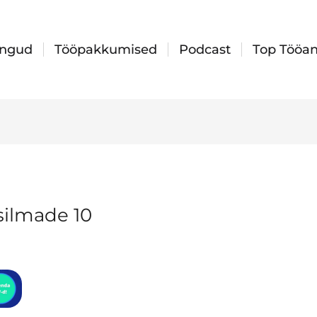
ingud
Tööpakkumised
Podcast
Top Tööan
 silmade 10