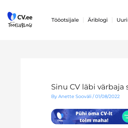
Skip
to
content
Tööotsijale
Äriblogi
Uur
Sinu CV läbi värbaja
By
Anette Sooväli
/
01/08/2022