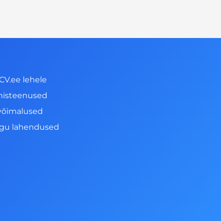
CV.ee lehele
misteenused
võimalused
ngu lahendused