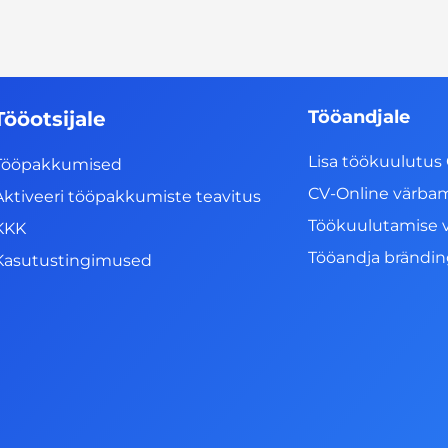
Tööandjale
Tööotsijale
Lisa töökuulutus 
Tööpakkumised
CV-Online värba
Aktiveeri tööpakkumiste teavitus
Töökuulutamise 
KKK
Tööandja brändi
Kasutustingimused