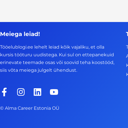
Meiega leiad!
Tööelublogi.ee lehelt leiad kõik vajaliku, et olla
kursis tööturu uudistega. Kui sul on ettepanekuid
erinevate teemade osas või soovid teha koostööd,
siis võta meiega julgelt ühendust.
F
I
L
Y
a
n
i
o
c
s
n
u
© Alma Career Estonia OÜ
e
t
k
t
b
a
e
u