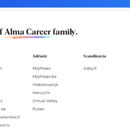
of
Alma Career
family.
Adriatic
Scandinavia
lt
MojPosao
Jobly.fi
MojPosao.ba
Vrabotuvanje
Hercul.hr
lv
Virtual Valley
.ee
Pulser
atrankos.lt
nt.lv