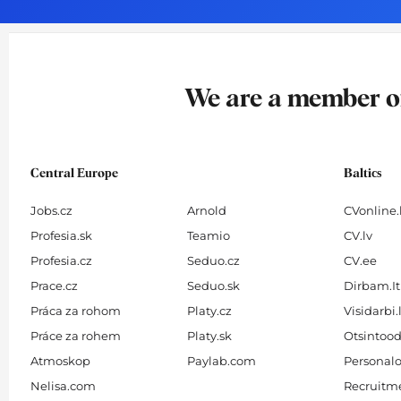
o
g
d
b
o
r
i
e
k
a
n
-
m
We are a member 
f
Central Europe
Baltics
Jobs.cz
Arnold
CVonline.
Profesia.sk
Teamio
CV.lv
Profesia.cz
Seduo.cz
CV.ee
Prace.cz
Seduo.sk
Dirbam.It
Práca za rohom
Platy.cz
Visidarbi.
Práce za rohem
Platy.sk
Otsintood
Atmoskop
Paylab.com
Personalo
Nelisa.com
Recruitme