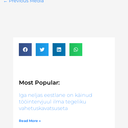
←
Previous Media
Most Popular:
Iga neljas eestlane on käinud
tööintervjuul ilma tegeliku
vahetuskavatsuseta
Read More »