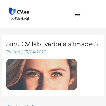
Skip
to
content
Sinu CV läbi värbaja silmade 5
By
Karl
/
07/04/2020