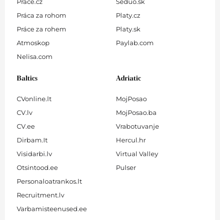
Prace.cz
Seduo.sk
Práca za rohom
Platy.cz
Práce za rohem
Platy.sk
Atmoskop
Paylab.com
Nelisa.com
Baltics
Adriatic
CVonline.lt
MojPosao
CV.lv
MojPosao.ba
CV.ee
Vrabotuvanje
Dirbam.It
Hercul.hr
Visidarbi.lv
Virtual Valley
Otsintood.ee
Pulser
Personaloatrankos.lt
Recruitment.lv
Varbamisteenused.ee