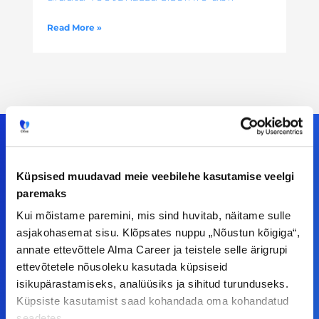
Read More »
Küpsised muudavad meie veebilehe kasutamise veelgi
Meiega leiad!
paremaks
Tööelublogi.ee lehelt leiad kõik vajaliku, et olla
Kui mõistame paremini, mis sind huvitab, näitame sulle
asjakohasemat sisu. Klõpsates nuppu „Nõustun kõigiga“,
kursis tööturu uudistega. Kui sul on
annate ettevõttele Alma Career ja teistele selle ärigrupi
ettepanekuid erinevate teemade osas või soovid
ettevõtetele nõusoleku kasutada küpsiseid
teha koostööd, siis võta meiega julgelt ühendust.
isikupärastamiseks, analüüsiks ja sihitud turunduseks.
Küpsiste kasutamist saad kohandada oma kohandatud
seadetes.