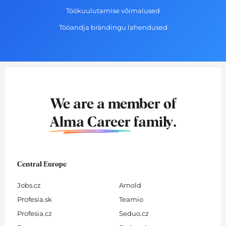
Töökuulutamise võimalused
Tööandja brändingu lahendused
We are a member of
Alma Career
family.
Central Europe
Jobs.cz
Arnold
Profesia.sk
Teamio
Profesia.cz
Seduo.cz