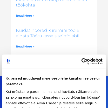
töökohta
Read More »
Kuidas noored kiiremini tööle
aidata Töötukassa siseinfo abil
Read More »
Küpsised muudavad meie veebilehe kasutamise veelgi
paremaks
Kui mõistame paremini, mis sind huvitab, näitame sulle
asjakohasemat sisu. Klõpsates nuppu „Nõustun kõigiga“,
Meiega leiad!
annate ettevõttele Alma Career ja teistele selle ärigrupi