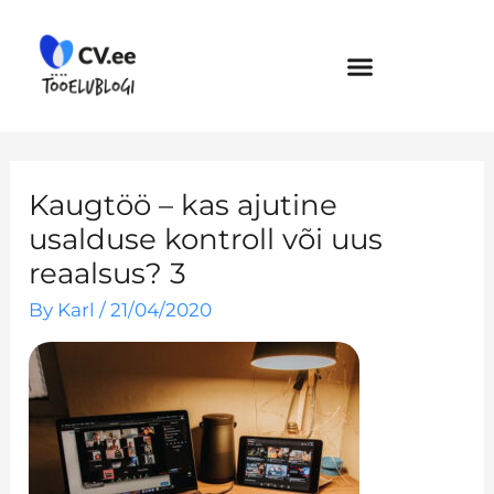
Skip
to
content
Kaugtöö – kas ajutine
usalduse kontroll või uus
reaalsus? 3
By
Karl
/
21/04/2020