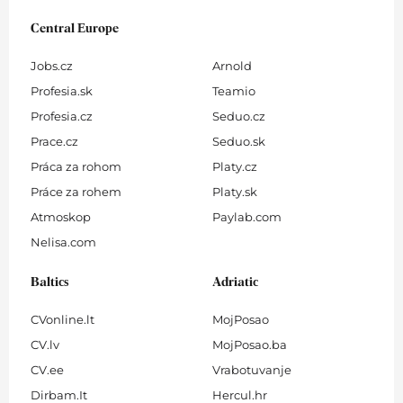
Central Europe
Jobs.cz
Arnold
Profesia.sk
Teamio
Profesia.cz
Seduo.cz
Prace.cz
Seduo.sk
Práca za rohom
Platy.cz
Práce za rohem
Platy.sk
Atmoskop
Paylab.com
Nelisa.com
Baltics
Adriatic
CVonline.lt
MojPosao
CV.lv
MojPosao.ba
CV.ee
Vrabotuvanje
Dirbam.It
Hercul.hr