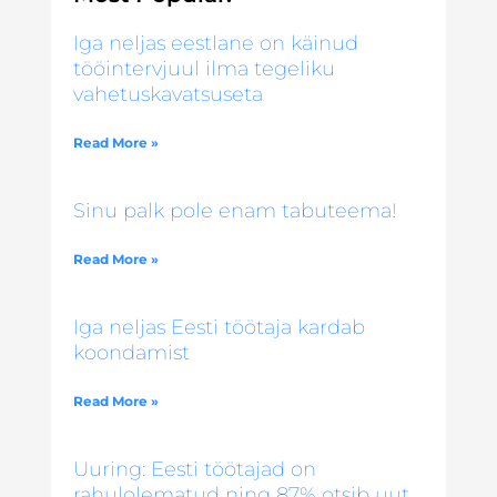
Iga neljas eestlane on käinud
tööintervjuul ilma tegeliku
vahetuskavatsuseta
Read More »
Sinu palk pole enam tabuteema!
Read More »
Iga neljas Eesti töötaja kardab
koondamist
Read More »
Uuring: Eesti töötajad on
rahulolematud ning 87% otsib uut