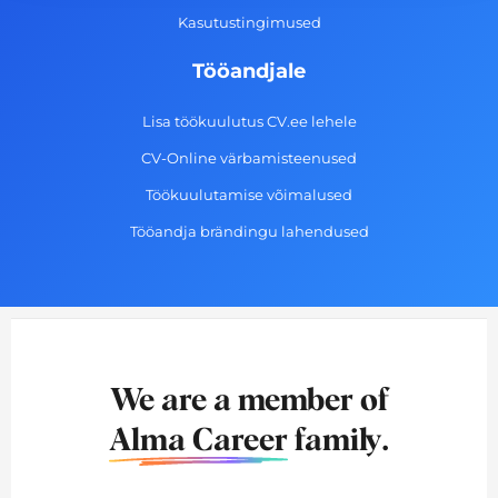
Kasutustingimused
Tööandjale
Lisa töökuulutus CV.ee lehele
CV-Online värbamisteenused
Töökuulutamise võimalused
Tööandja brändingu lahendused
We are a member of
Alma Career
family.