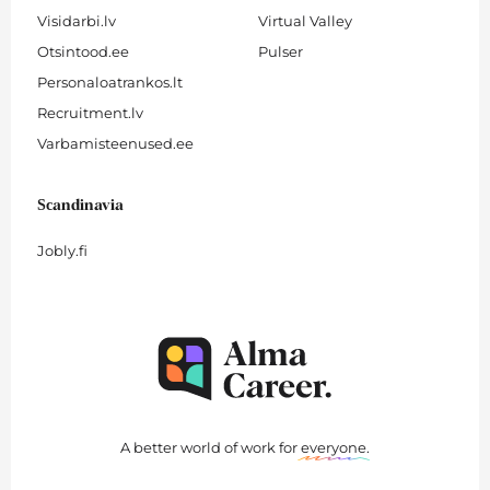
Visidarbi.lv
Virtual Valley
Otsintood.ee
Pulser
Personaloatrankos.lt
Recruitment.lv
Varbamisteenused.ee
Scandinavia
Jobly.fi
A better world of work for
everyone
.