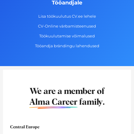
Tööandjale
Lisa töökuulutus CV.ee lehele
CV-Online värbamisteenused
Töökuulutamise võimalused
Tööandja brändingu lahendused
We are a member of
Alma Career
family.
Central Europe