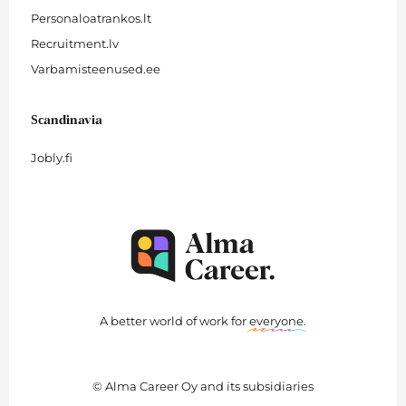
Personaloatrankos.lt
Recruitment.lv
Varbamisteenused.ee
Scandinavia
Jobly.fi
A better world of work for
everyone
.
© Alma Career Oy and its subsidiaries