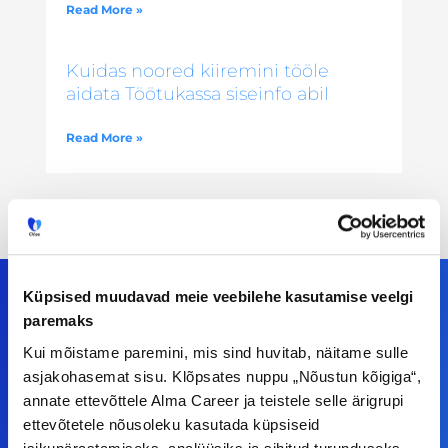
Read More »
Kuidas noored kiiremini tööle
aidata Töötukassa siseinfo abil
Read More »
Küpsised muudavad meie veebilehe kasutamise veelgi
paremaks
Meiega leiad!
Kui mõistame paremini, mis sind huvitab, näitame sulle
asjakohasemat sisu. Klõpsates nuppu „Nõustun kõigiga“,
Tööelublogi.ee lehelt leiad kõik vajaliku, et olla
annate ettevõttele Alma Career ja teistele selle ärigrupi
ettevõtetele nõusoleku kasutada küpsiseid
kursis tööturu uudistega. Kui sul on