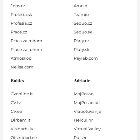
Jobs.cz
Arnold
Profesia.sk
Teamio
Profesia.cz
Seduo.cz
Prace.cz
Seduo.sk
Práca za rohom
Platy.cz
Práce za rohem
Platy.sk
Atmoskop
Paylab.com
Nelisa.com
Baltics
Adriatic
CVonline.lt
MojPosao
CV.lv
MojPosao.ba
CV.ee
Vrabotuvanje
Dirbam.It
Hercul.hr
Visidarbi.lv
Virtual Valley
Otsintood.ee
Pulser