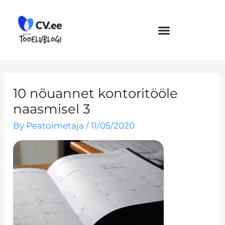
Skip
to
content
10 nõuannet kontoritööle
naasmisel 3
By
Peatoimetaja
/
11/05/2020