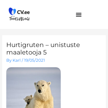
Skip
to
content
Hurtigruten – unistuste
maaletooja 5
By
Karl
/
19/05/2021