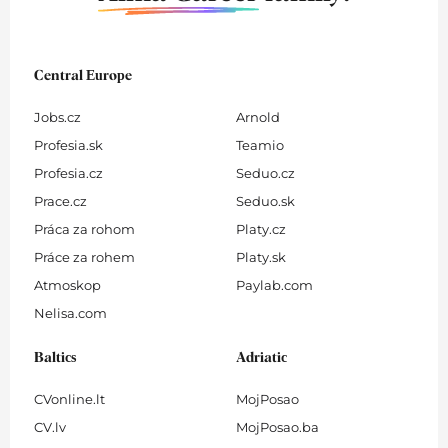
Central Europe
Jobs.cz
Arnold
Profesia.sk
Teamio
Profesia.cz
Seduo.cz
Prace.cz
Seduo.sk
Práca za rohom
Platy.cz
Práce za rohem
Platy.sk
Atmoskop
Paylab.com
Nelisa.com
Baltics
Adriatic
CVonline.lt
MojPosao
CV.lv
MojPosao.ba