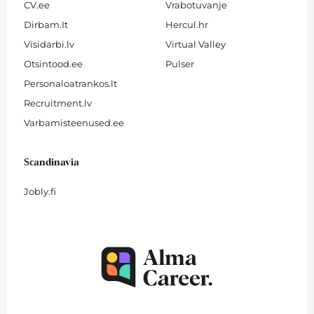
CV.ee
Vrabotuvanje
Dirbam.It
Hercul.hr
Visidarbi.lv
Virtual Valley
Otsintood.ee
Pulser
Personaloatrankos.lt
Recruitment.lv
Varbamisteenused.ee
Scandinavia
Jobly.fi