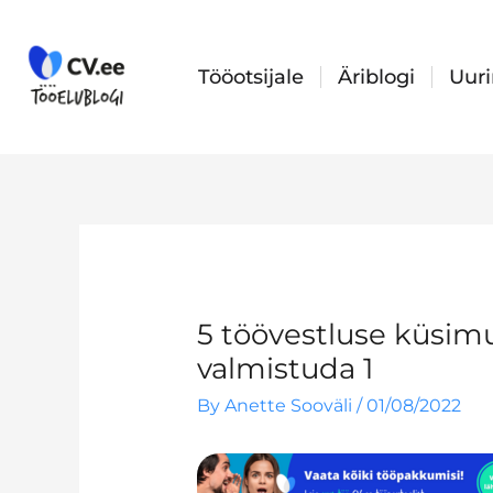
Skip
to
content
Tööotsijale
Äriblogi
Uur
5 töövestluse küsimu
valmistuda 1
By
Anette Sooväli
/
01/08/2022