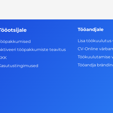
Tööandjale
Tööotsijale
Lisa töökuulutus 
Tööpakkumised
CV-Online värba
Aktiveeri tööpakkumiste teavitus
Töökuulutamise 
KKK
Tööandja brändi
Kasutustingimused