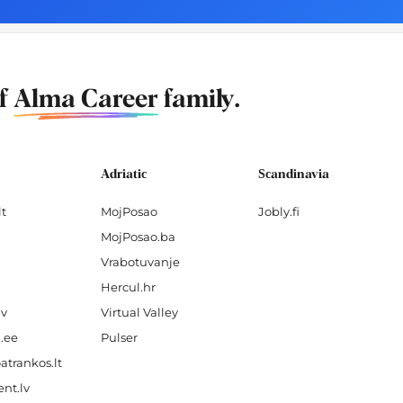
of
Alma Career
family.
Adriatic
Scandinavia
lt
MojPosao
Jobly.fi
MojPosao.ba
Vrabotuvanje
Hercul.hr
lv
Virtual Valley
.ee
Pulser
atrankos.lt
nt.lv