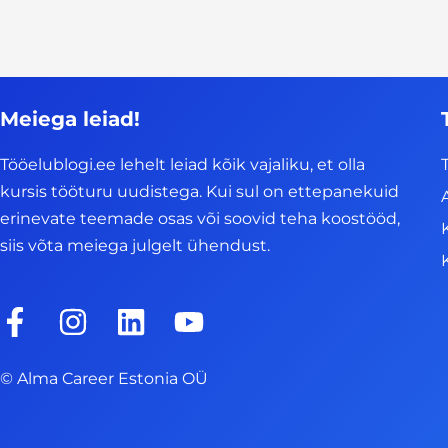
Meiega leiad!
Tööelublogi.ee lehelt leiad kõik vajaliku, et olla
kursis tööturu uudistega. Kui sul on ettepanekuid
erinevate teemade osas või soovid teha koostööd,
siis võta meiega julgelt ühendust.
F
I
L
Y
a
n
i
o
c
s
n
u
© Alma Career Estonia OÜ
e
t
k
t
b
a
e
u