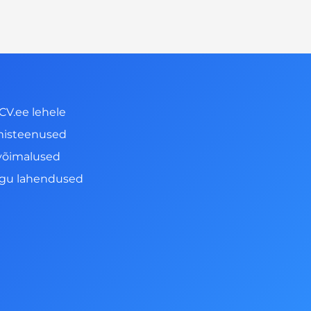
CV.ee lehele
misteenused
võimalused
ngu lahendused