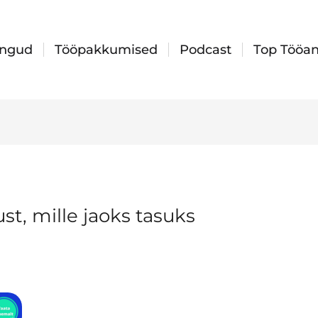
ingud
Tööpakkumised
Podcast
Top Tööan
st, mille jaoks tasuks