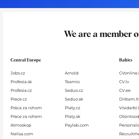
o
g
d
b
o
r
i
e
k
a
n
-
m
We are a member 
f
Central Europe
Baltics
Jobs.cz
Arnold
CVonline.
Profesia.sk
Teamio
CV.lv
Profesia.cz
Seduo.cz
CV.ee
Prace.cz
Seduo.sk
Dirbam.It
Práca za rohom
Platy.cz
Visidarbi.
Práce za rohem
Platy.sk
Otsintood
Atmoskop
Paylab.com
Personalo
Nelisa.com
Recruitme