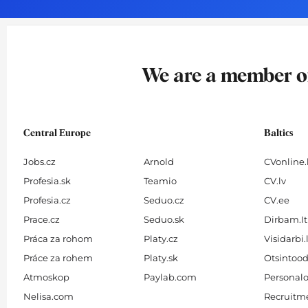
o
g
d
b
o
r
i
e
k
a
n
-
m
We are a member 
f
Central Europe
Baltics
Jobs.cz
Arnold
CVonline.
Profesia.sk
Teamio
CV.lv
Profesia.cz
Seduo.cz
CV.ee
Prace.cz
Seduo.sk
Dirbam.It
Práca za rohom
Platy.cz
Visidarbi.
Práce za rohem
Platy.sk
Otsintood
Atmoskop
Paylab.com
Personalo
Nelisa.com
Recruitme