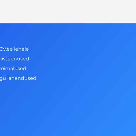
CV.ee lehele
misteenused
võimalused
ngu lahendused