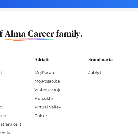
of
Alma Career
family.
Adriatic
Scandinavia
lt
MojPosao
Jobly.fi
MojPosao.ba
Vrabotuvanje
Hercul.hr
lv
Virtual Valley
.ee
Pulser
atrankos.lt
nt.lv