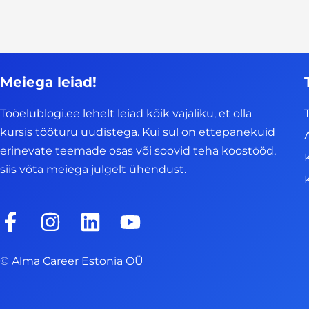
Meiega leiad!
Tööelublogi.ee lehelt leiad kõik vajaliku, et olla
kursis tööturu uudistega. Kui sul on ettepanekuid
erinevate teemade osas või soovid teha koostööd,
siis võta meiega julgelt ühendust.
F
I
L
Y
a
n
i
o
c
s
n
u
© Alma Career Estonia OÜ
e
t
k
t
b
a
e
u