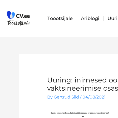
Skip
to
content
Tööotsijale
Äriblogi
Uur
Uuring: inimesed oo
vaktsineerimise osas
By
Gertrud Sild
/
04/08/2021