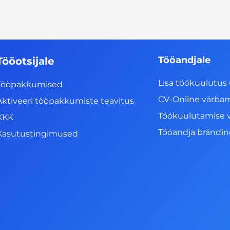
Tööandjale
Tööotsijale
Lisa töökuulutus 
Tööpakkumised
CV-Online värba
Aktiveeri tööpakkumiste teavitus
Töökuulutamise 
KKK
Tööandja brändi
Kasutustingimused