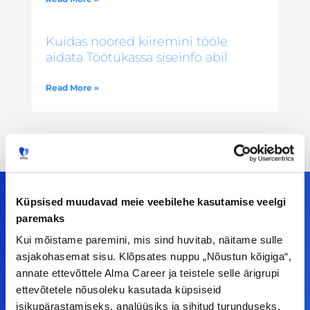
Kuidas noored kiiremini tööle
aidata Töötukassa siseinfo abil
Read More »
Küpsised muudavad meie veebilehe kasutamise veelgi
paremaks
Meiega leiad!
Kui mõistame paremini, mis sind huvitab, näitame sulle
asjakohasemat sisu. Klõpsates nuppu „Nõustun kõigiga“,
Tööelublogi.ee lehelt leiad kõik vajaliku, et olla
annate ettevõttele Alma Career ja teistele selle ärigrupi
kursis tööturu uudistega. Kui sul on
ettevõtetele nõusoleku kasutada küpsiseid
isikupärastamiseks, analüüsiks ja sihitud turunduseks.
ettepanekuid erinevate teemade osas või soovid