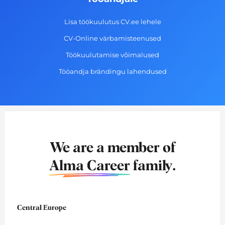
Lisa töökuulutus CV.ee lehele
CV-Online värbamisteenused
Töökuulutamise võimalused
Tööandja brändingu lahendused
We are a member of
Alma Career
family.
Central Europe