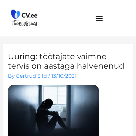
Skip
to
content
Uuring: töötajate vaimne
tervis on aastaga halvenenud
By
Gertrud Sild
/
13/10/2021