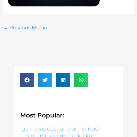
←
Previous Media
Most Popular:
Iga neljas eestlane on käinud
tööintervjuul ilma tegeliku