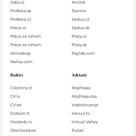
Jobs.cz
Arnold
Profesia.sk
Teamio
Profesia.cz
Seduo.cz
Prace.cz
Seduo.sk
Práca za rohom
Platy.cz
Práce za rohem
Platy.sk
Atmoskop
Paylab.com
Nelisa.com
Baltics
Adriatic
CVonline.lt
MojPosao
CV.lv
MojPosao.ba
CV.ee
Vrabotuvanje
Dirbam.It
Hercul.hr
Visidarbi.lv
Virtual Valley
Otsintood.ee
Pulser