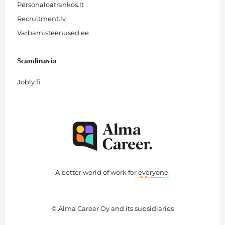
Personaloatrankos.lt
Recruitment.lv
Varbamisteenused.ee
Scandinavia
Jobly.fi
A better world of work for
everyone
.
© Alma Career Oy and its subsidiaries