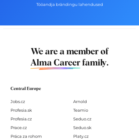
Tööandja brändingu lahendused
We are a member of
Alma Career
family.
Central Europe
Jobs.cz
Arnold
Profesia.sk
Teamio
Profesia.cz
Seduo.cz
Prace.cz
Seduo.sk
Práca za rohom
Platy.cz