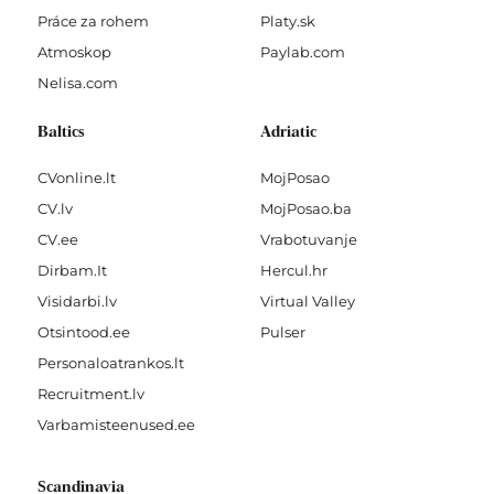
Práce za rohem
Platy.sk
Atmoskop
Paylab.com
Nelisa.com
Baltics
Adriatic
CVonline.lt
MojPosao
CV.lv
MojPosao.ba
CV.ee
Vrabotuvanje
Dirbam.It
Hercul.hr
Visidarbi.lv
Virtual Valley
Otsintood.ee
Pulser
Personaloatrankos.lt
Recruitment.lv
Varbamisteenused.ee
Scandinavia