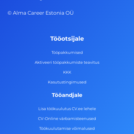
c
s
n
u
© Alma Career Estonia OÜ
e
t
k
t
b
a
e
u
o
g
d
b
Tööotsijale
o
r
i
e
k
a
n
Tööpakkumised
-
m
Aktiveeri tööpakkumiste teavitus
f
KKK
Kasutustingimused
Tööandjale
Lisa töökuulutus CV.ee lehele
CV-Online värbamisteenused
Töökuulutamise võimalused