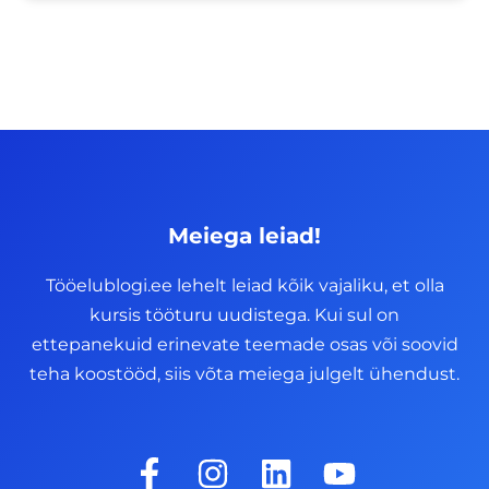
Meiega leiad!
Tööelublogi.ee lehelt leiad kõik vajaliku, et olla
kursis tööturu uudistega. Kui sul on
ettepanekuid erinevate teemade osas või soovid
teha koostööd, siis võta meiega julgelt ühendust.
F
I
L
Y
a
n
i
o