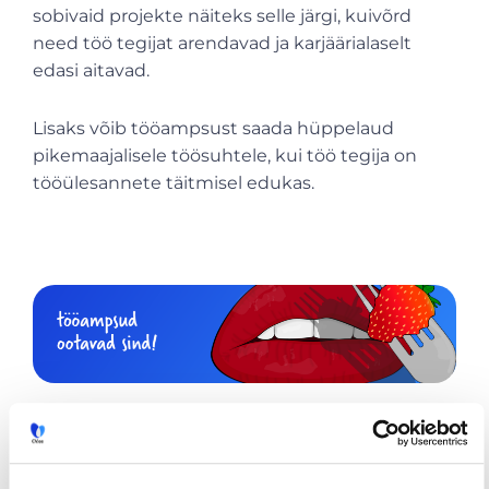
sobivaid projekte näiteks selle järgi, kuivõrd
need töö tegijat arendavad ja karjäärialaselt
edasi aitavad.
Lisaks võib tööampsust saada hüppelaud
pikemaajalisele töösuhtele, kui töö tegija on
tööülesannete täitmisel edukas.
Artikkel on koostatud
Tuleviku töö – uued
suunad ja lahendused analüüsi
põhjal.