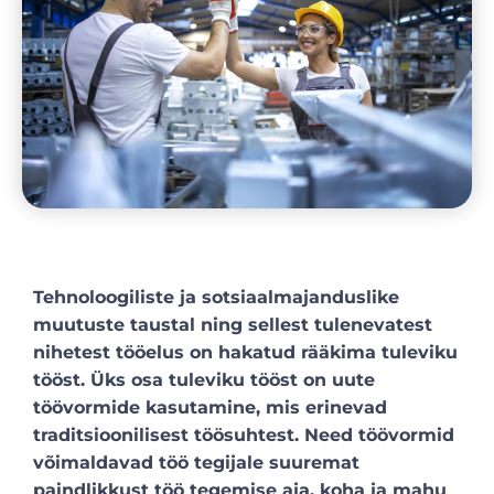
Tehnoloogiliste ja sotsiaalmajanduslike
muutuste taustal ning sellest tulenevatest
nihetest tööelus on hakatud rääkima tuleviku
tööst. Üks osa tuleviku tööst on uute
töövormide kasutamine, mis erinevad
traditsioonilisest töösuhtest. Need töövormid
võimaldavad töö tegijale suuremat
paindlikkust töö tegemise aja, koha ja mahu