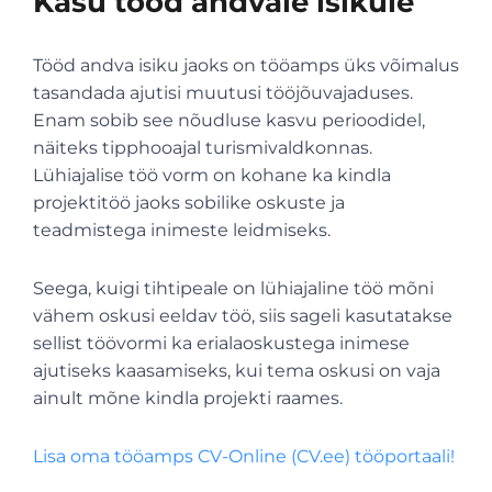
Kasu tööd andvale isikule
Tööd andva isiku jaoks on tööamps üks võimalus
tasandada ajutisi muutusi tööjõuvajaduses.
Enam sobib see nõudluse kasvu perioodidel,
näiteks tipphooajal turismivaldkonnas.
Lühiajalise töö vorm on kohane ka kindla
projektitöö jaoks sobilike oskuste ja
teadmistega inimeste leidmiseks.
Seega, kuigi tihtipeale on lühiajaline töö mõni
vähem oskusi eeldav töö, siis sageli kasutatakse
sellist töövormi ka erialaoskustega inimese
ajutiseks kaasamiseks, kui tema oskusi on vaja
ainult mõne kindla projekti raames.
Lisa oma tööamps CV-Online (CV.ee) tööportaali!