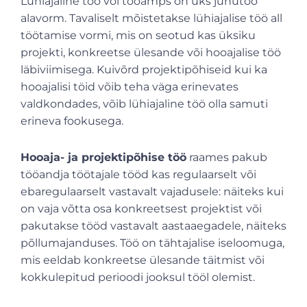
Lühiajaline töö või tööamps on üks juhutöö
alavorm. Tavaliselt mõistetakse lühiajalise töö all
töötamise vormi, mis on seotud kas üksiku
projekti, konkreetse ülesande või hooajalise töö
läbiviimisega. Kuivõrd projektipõhiseid kui ka
hooajalisi töid võib teha väga erinevates
valdkondades, võib lühiajaline töö olla samuti
erineva fookusega.
Hooaja- ja projektipõhise töö
raames pakub
tööandja töötajale tööd kas regulaarselt või
ebaregulaarselt vastavalt vajadusele: näiteks kui
on vaja võtta osa konkreetsest projektist või
pakutakse tööd vastavalt aastaaegadele, näiteks
põllumajanduses. Töö on tähtajalise iseloomuga,
mis eeldab konkreetse ülesande täitmist või
kokkulepitud perioodi jooksul tööl olemist.