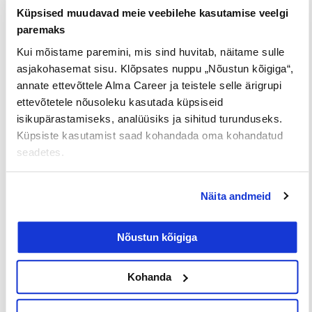
Küpsised muudavad meie veebilehe kasutamise veelgi
paremaks
Tööpakkumised
€ Avaliku
Kaugtöö ja
Kui mõistame paremini, mis sind huvitab, näitame sulle
palgaga töö
kodukontor
asjakohasemat sisu. Klõpsates nuppu „Nõustun kõigiga“,
Palk alates
Lisateenimise
Töö
annate ettevõttele Alma Career ja teistele selle ärigrupi
2500€
võimalus
noortele
ettevõtetele nõusoleku kasutada küpsiseid
isikupärastamiseks, analüüsiks ja sihitud turunduseks.
Küpsiste kasutamist saad kohandada oma kohandatud
seadetes.
Jaga postitust
Näita andmeid
Prev
Nex
Nõustun kõigiga
EELMINE
JÄRGMINE
Kohanda