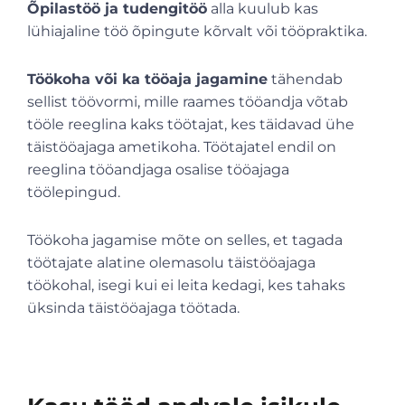
Õpilastöö ja tudengitöö
alla kuulub kas
lühiajaline töö õpingute kõrvalt või tööpraktika.
Töökoha või ka tööaja jagamine
tähendab
sellist töövormi, mille raames tööandja võtab
tööle reeglina kaks töötajat, kes täidavad ühe
täistööajaga ametikoha. Töötajatel endil on
reeglina tööandjaga osalise tööajaga
töölepingud.
Töökoha jagamise mõte on selles, et tagada
töötajate alatine olemasolu täistööajaga
töökohal, isegi kui ei leita kedagi, kes tahaks
üksinda täistööajaga töötada.