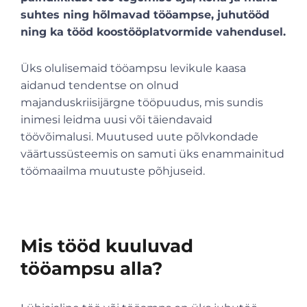
suhtes ning hõlmavad tööampse, juhutööd
ning ka tööd koostööplatvormide vahendusel.
Üks olulisemaid tööampsu levikule kaasa
aidanud tendentse on olnud
majanduskriisijärgne tööpuudus, mis sundis
inimesi leidma uusi või täiendavaid
töövõimalusi. Muutused uute põlvkondade
väärtussüsteemis on samuti üks enammainitud
töömaailma muutuste põhjuseid.
Mis tööd kuuluvad
tööampsu alla?