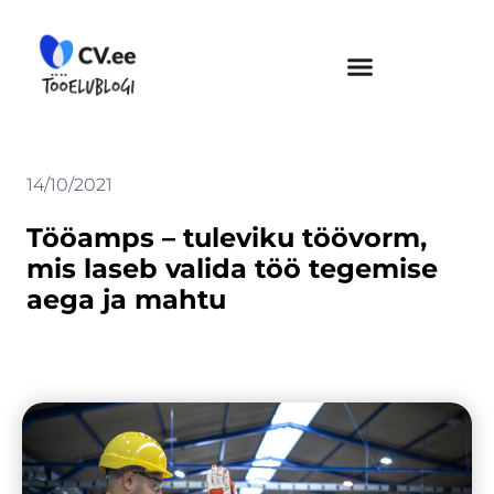
Skip
to
content
14/10/2021
Tööamps – tuleviku töövorm,
mis laseb valida töö tegemise
aega ja mahtu