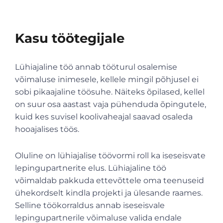
Kasu töötegijale
Lühiajaline töö annab tööturul osalemise
võimaluse inimesele, kellele mingil põhjusel ei
sobi pikaajaline töösuhe. Näiteks õpilased, kellel
on suur osa aastast vaja pühenduda õpingutele,
kuid kes suvisel koolivaheajal saavad osaleda
hooajalises töös.
Oluline on lühiajalise töövormi roll ka iseseisvate
lepingupartnerite elus. Lühiajaline töö
võimaldab pakkuda ettevõttele oma teenuseid
ühekordselt kindla projekti ja ülesande raames.
Selline töökorraldus annab iseseisvale
lepingupartnerile võimaluse valida endale