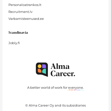
Personaloatrankos.lt
Recruitment.lv
Varbamisteenused.ee
Scandinavia
Jobly.fi
A better world of work for
everyone
.
© Alma Career Oy and its subsidiaries