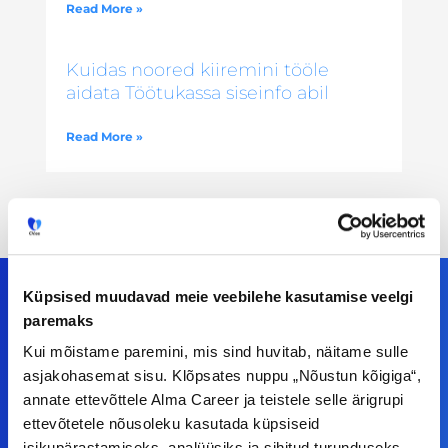
Read More »
Kuidas noored kiiremini tööle
aidata Töötukassa siseinfo abil
Read More »
Küpsised muudavad meie veebilehe kasutamise veelgi
paremaks
Meiega leiad!
Kui mõistame paremini, mis sind huvitab, näitame sulle
asjakohasemat sisu. Klõpsates nuppu „Nõustun kõigiga“,
Tööelublogi.ee lehelt leiad kõik vajaliku, et olla
annate ettevõttele Alma Career ja teistele selle ärigrupi
ettevõtetele nõusoleku kasutada küpsiseid
kursis tööturu uudistega. Kui sul on
isikupärastamiseks, analüüsiks ja sihitud turunduseks.