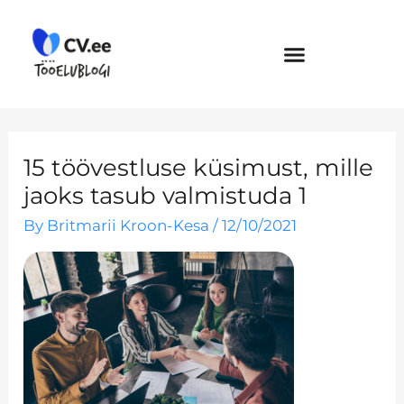
Skip
to
content
15 töövestluse küsimust, mille
jaoks tasub valmistuda 1
By
Britmarii Kroon-Kesa
/
12/10/2021