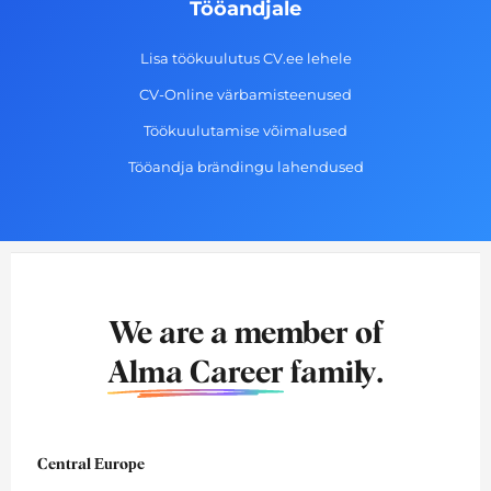
Tööandjale
Lisa töökuulutus CV.ee lehele
CV-Online värbamisteenused
Töökuulutamise võimalused
Tööandja brändingu lahendused
We are a member of
Alma Career
family.
Central Europe