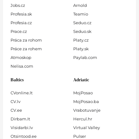
Jobs.cz
Arnold
Profesia.sk
Teamio
Profesia.cz
Seduo.cz
Prace.cz
Seduo.sk
Práca za rohom
Platy.cz
Práce za rohem
Platy.sk
Atmoskop
Paylab.com
Nelisa.com
Baltics
Adriatic
CVonline.lt
MojPosao
CV.lv
MojPosao.ba
CV.ee
Vrabotuvanje
Dirbam.It
Hercul.hr
Visidarbi.lv
Virtual Valley
Otsintood.ee
Pulser