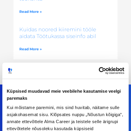
Read More »
Kuidas noored kiiremini tööle
aidata Töötukassa siseinfo abil
Read More »
Küpsised muudavad meie veebilehe kasutamise veelgi
paremaks
Kui mõistame paremini, mis sind huvitab, näitame sulle
Meiega leiad!
asjakohasemat sisu. Klõpsates nuppu „Nõustun kõigiga“,
annate ettevõttele Alma Career ja teistele selle ärigrupi
Tööelublogi.ee lehelt leiad kõik vajaliku, et olla
ettevõtetele nõusoleku kasutada küpsiseid