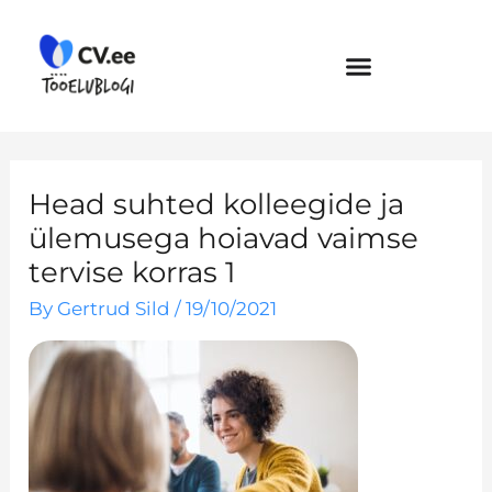
Skip
to
content
Head suhted kolleegide ja
ülemusega hoiavad vaimse
tervise korras 1
By
Gertrud Sild
/
19/10/2021