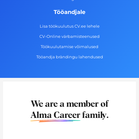
Tööandjale
Lisa töökuulutus CV.ee lehele
CV-Online värbamisteenused
Töökuulutamise võimalused
Tööandja brändingu lahendused
We are a member of
Alma Career
family.