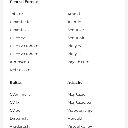
Central Europe
Jobs.cz
Arnold
Profesia.sk
Teamio
Profesia.cz
Seduo.cz
Prace.cz
Seduo.sk
Práca za rohom
Platy.cz
Práce za rohem
Platy.sk
Atmoskop
Paylab.com
Nelisa.com
Baltics
Adriatic
CVonline.lt
MojPosao
CV.lv
MojPosao.ba
CV.ee
Vrabotuvanje
Dirbam.It
Hercul.hr
Visidarbi.lv
Virtual Valley