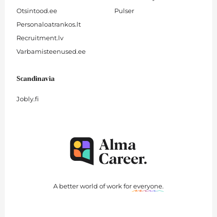
Otsintood.ee
Pulser
Personaloatrankos.lt
Recruitment.lv
Varbamisteenused.ee
Scandinavia
Jobly.fi
A better world of work for
everyone
.