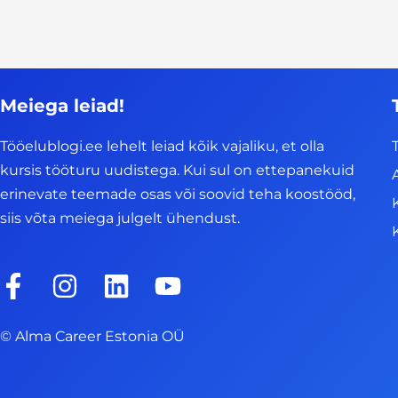
Meiega leiad!
Tööelublogi.ee lehelt leiad kõik vajaliku, et olla
kursis tööturu uudistega. Kui sul on ettepanekuid
erinevate teemade osas või soovid teha koostööd,
siis võta meiega julgelt ühendust.
F
I
L
Y
a
n
i
o
c
s
n
u
© Alma Career Estonia OÜ
e
t
k
t
b
a
e
u