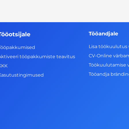
Tööandjale
Tööotsijale
Lisa töökuulutus 
Tööpakkumised
CV-Online värba
Aktiveeri tööpakkumiste teavitus
Töökuulutamise 
KKK
Tööandja brändi
Kasutustingimused