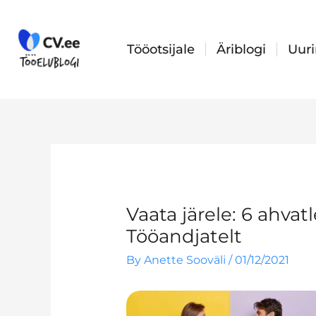
Skip
to
content
Tööotsijale
Äriblogi
Uur
Vaata järele: 6 ahva
Tööandjatelt
By
Anette Sooväli
/
01/12/2021