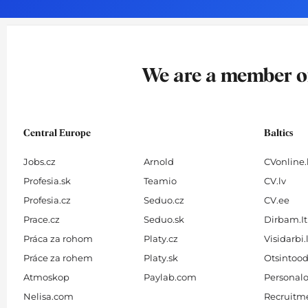
o
g
d
b
o
r
i
e
k
a
n
-
m
We are a member 
f
Central Europe
Baltics
Jobs.cz
Arnold
CVonline.
Profesia.sk
Teamio
CV.lv
Profesia.cz
Seduo.cz
CV.ee
Prace.cz
Seduo.sk
Dirbam.It
Práca za rohom
Platy.cz
Visidarbi.
Práce za rohem
Platy.sk
Otsintood
Atmoskop
Paylab.com
Personalo
Nelisa.com
Recruitme