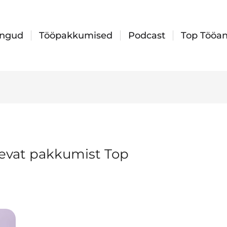
ingud
Tööpakkumised
Podcast
Top Tööan
tlevat pakkumist Top