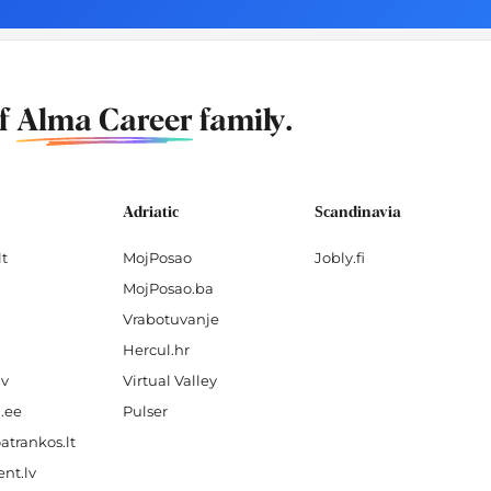
of
Alma Career
family.
Adriatic
Scandinavia
lt
MojPosao
Jobly.fi
MojPosao.ba
Vrabotuvanje
Hercul.hr
lv
Virtual Valley
.ee
Pulser
atrankos.lt
nt.lv