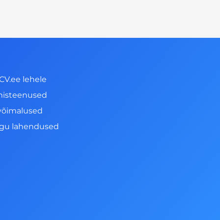
CV.ee lehele
misteenused
võimalused
ngu lahendused