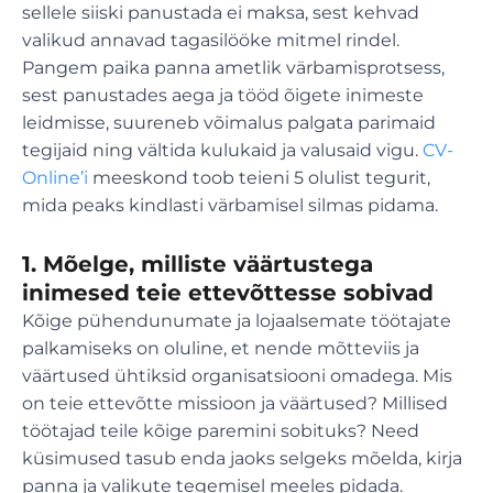
sellele siiski panustada ei maksa, sest kehvad
valikud annavad tagasilööke mitmel rindel.
Pangem paika panna ametlik värbamisprotsess,
sest panustades aega ja tööd õigete inimeste
leidmisse, suureneb võimalus palgata parimaid
tegijaid ning vältida kulukaid ja valusaid vigu.
CV-
Online’i
meeskond toob teieni 5 olulist tegurit,
mida peaks kindlasti värbamisel silmas pidama.
1.
Mõelge, milliste väärtustega
inimesed teie ettevõttesse sobivad
Kõige pühendunumate ja lojaalsemate töötajate
palkamiseks on oluline, et nende mõtteviis ja
väärtused ühtiksid organisatsiooni omadega. Mis
on teie ettevõtte missioon ja väärtused? Millised
töötajad teile kõige paremini sobituks? Need
küsimused tasub enda jaoks selgeks mõelda, kirja
panna ja valikute tegemisel meeles pidada.