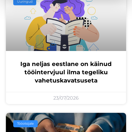
Uuringud
Iga neljas eestlane on käinud
tööintervjuul ilma tegeliku
vahetuskavatsuseta
23/07/2026
Tööotsijale