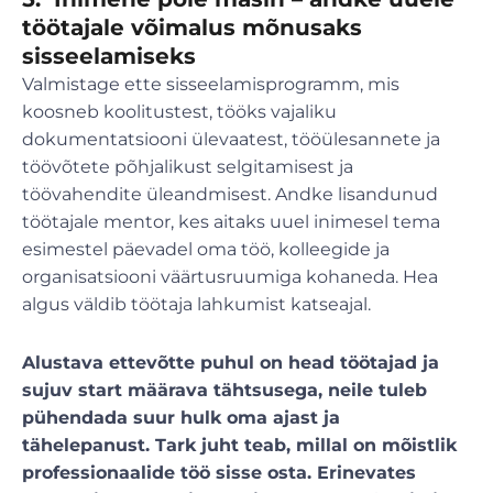
töötajale võimalus mõnusaks
sisseelamiseks
Valmistage ette sisseelamisprogramm, mis
koosneb koolitustest, tööks vajaliku
dokumentatsiooni ülevaatest, tööülesannete ja
töövõtete põhjalikust selgitamisest ja
töövahendite üleandmisest. Andke lisandunud
töötajale mentor, kes aitaks uuel inimesel tema
esimestel päevadel oma töö, kolleegide ja
organisatsiooni väärtusruumiga kohaneda. Hea
algus väldib töötaja lahkumist katseajal.
Alustava ettevõtte puhul on head töötajad ja
sujuv start määrava tähtsusega, neile tuleb
pühendada suur hulk oma ajast ja
tähelepanust. Tark juht teab, millal on mõistlik
professionaalide töö sisse osta. Erinevates