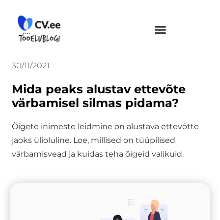
Skip
to
content
30/11/2021
Mida peaks alustav ettevõte
värbamisel silmas pidama?
Õigete inimeste leidmine on alustava ettevõtte
jaoks ülioluline. Loe, millised on tüüpilised
värbamisvead ja kuidas teha õigeid valikuid.