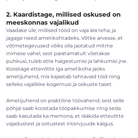
2.
Kaardistage, millised oskused on
meeskonnas vajalikud
Vaadake üle, millised tööd on vaja ära teha, ja
jagage need ametikohtadeks. Võtke arvesse, et
võtmetegevused võiks olla jaotatud mitme
inimese vahel, sest paratamatult võetakse
puhkusi, tuleb ette haigestumisi ja lahkumisi jne.
Koostage ettevõtte iga ametikoha jaoks
ametijuhend, mis kajastab tehtavaid töid ning
selleks vajalikke kogemusi ja oskuste taset.
Ametijuhend on praktiline töövahend, sest selle
põhjal saab koostada tööpakkumise ning seda
saab kasutada ka memona, et rääkida ettevõtte
vajadustest ja ootustest intervjuude käigus.