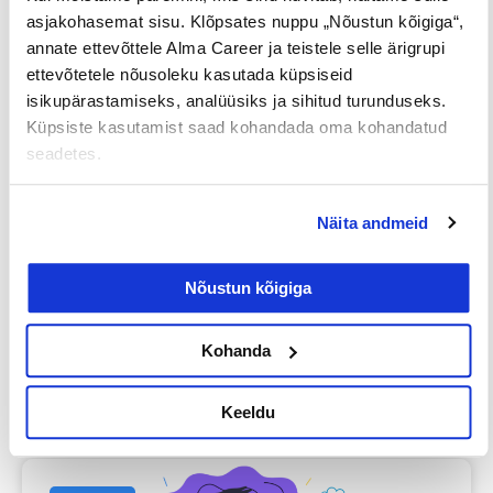
asjakohasemat sisu. Klõpsates nuppu „Nõustun kõigiga“,
annate ettevõttele Alma Career ja teistele selle ärigrupi
Jaga postitust
ettevõtetele nõusoleku kasutada küpsiseid
isikupärastamiseks, analüüsiks ja sihitud turunduseks.
Küpsiste kasutamist saad kohandada oma kohandatud
seadetes.
Prev
Nex
Näita andmeid
EELMINE
JÄRGMINE
Nõustun kõigiga
Kohanda
Loe lisaks
Keeldu