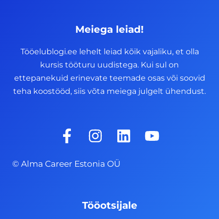
Meiega leiad!
Tööelublogi.ee lehelt leiad kõik vajaliku, et olla
kursis tööturu uudistega. Kui sul on
ettepanekuid erinevate teemade osas või soovid
teha koostööd, siis võta meiega julgelt ühendust.
F
I
L
Y
a
n
i
o
c
s
n
u
© Alma Career Estonia OÜ
e
t
k
t
b
a
e
u
o
g
d
b
Tööotsijale
o
r
i
e