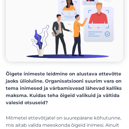
Õigete inimeste leidmine on alustava ettevõtte
jaoks ülioluline. Organisatsiooni suurim vara on
tema inimesed ja värbamisvead lähevad kalliks
maksma. Kuidas teha õigeid valikuid ja vältida
valesid otsuseid?
Mitmetel ettevõtjatel on suurepärane kõhutunne,
mis aitab valida meeskonda õigeid inimesi. Ainult