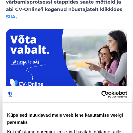
värbamisprotsessi etappides saate mõtteid ja
abi CV-Online’i kogenud nõustajatelt klikkides
SIIA
.
Tööpakkumised
€ Avaliku
Kaugtöö ja
palgaga töö
kodukontor
Küpsised muudavad meie veebilehe kasutamise veelgi
paremaks
Palk alates
Lisateenimise
Töö
2500€
võimalus
noortele
Kui mõistame paremini, mis sind huvitab, näitame sulle