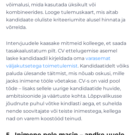
võimalusi, mida kasutada üksikult või
kombineerides. Looge tulemuskaart, mis aitab
kandidaate oluliste kriteeriumite alusel hinnata ja
võrrelda.
Intervjuudele kaasake mitmeid kolleege, et saada
tasakaalustatum pilt. CV ettelugemise asemel
laske kandidaadil kirjeldada oma
varasemat
väljakutsetega toimetulemist
. Kandidaatidelt võiks
paluda ülesande täitmist, mis nõuab oskusi, mille
jaoks inimene tööle võetakse. CV-s on vaid pool
tõde – lisaks sellele uurige kandidaatide huvide,
ambitsioonide ja väärtuste kohta. Lõppvalikusse
jõudnute puhul võtke kindlasti aega, et suhelda
nende soovitajate või teiste inimestega, kellega
nad on varem koostööd teinud.
5.
Inimene pole masin – andke uuele