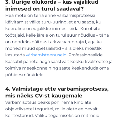
3.
Uurige olukorda – kas vajalikud
inimesed on turul saadaval?
Hea mõte on teha enne värbamisprotsessi
käivitamist väike turu-uuring, et aru saada, kui
keeruline on vajalikke inimesi leida. Kui otsite
töötajaid, kelle järele on turul suur nõudlus – täna
on nendeks näiteks tarkvaraarendajad, aga ka
mõned muud spetsialistid – siis oleks mõistlik
kasutada
värbamisteenuseid
. Professionaalide
kaasabil panete aega säästvalt kokku kvaliteetse ja
toimiva meeskonna ning saate keskenduda oma
põhieesmärkidele.
4.
Valmistage ette värbamisprotsess,
mis näeks CV-st kaugemale
Värbamisotsus peaks põhinema kindlatel
objektiivsetel teguritel, mille olete eelnevalt
kehtestanud. Valiku tegemiseks on mitmeid