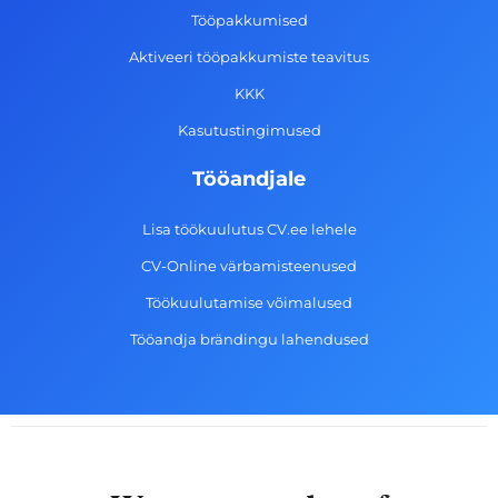
k
a
n
Tööpakkumised
-
m
Aktiveeri tööpakkumiste teavitus
f
KKK
Kasutustingimused
Tööandjale
Lisa töökuulutus CV.ee lehele
CV-Online värbamisteenused
Töökuulutamise võimalused
Tööandja brändingu lahendused