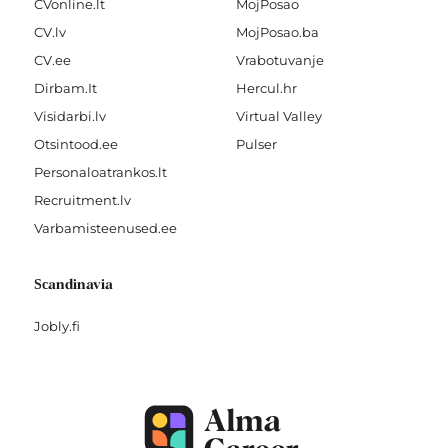
CVonline.lt
MojPosao
CV.lv
MojPosao.ba
CV.ee
Vrabotuvanje
Dirbam.It
Hercul.hr
Visidarbi.lv
Virtual Valley
Otsintood.ee
Pulser
Personaloatrankos.lt
Recruitment.lv
Varbamisteenused.ee
Scandinavia
Jobly.fi