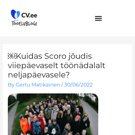
Skip
to
content
￼Kuidas Scoro jõudis
viiepäevaselt töönädalalt
neljapäevasele?
By
Gertu Matikainen
/
30/06/2022