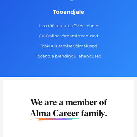
Tööandjale
Lisa töökuulutus CV.ee lehele
CV-Online värbamisteenused
Töökuulutamise võimalused
Tööandja brändingu lahendused
We are a member of
Alma Career
family.