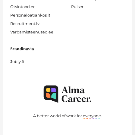
Otsintood.ee
Pulser
Personaloatrankos.lt
Recruitment.lv
Varbamisteenused.ee
Scandinavia
Jobly.fi
A better world of work for
everyone
.