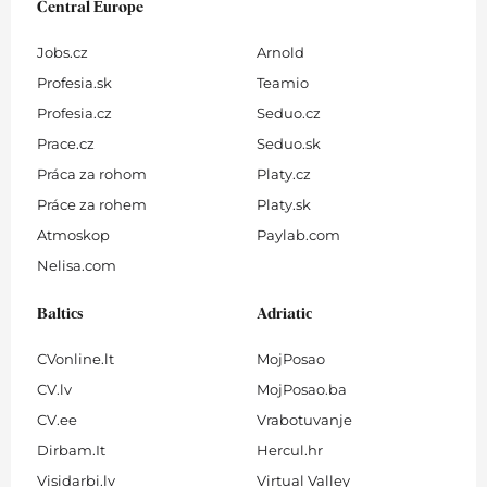
Central Europe
Jobs.cz
Arnold
Profesia.sk
Teamio
Profesia.cz
Seduo.cz
Prace.cz
Seduo.sk
Práca za rohom
Platy.cz
Práce za rohem
Platy.sk
Atmoskop
Paylab.com
Nelisa.com
Baltics
Adriatic
CVonline.lt
MojPosao
CV.lv
MojPosao.ba
CV.ee
Vrabotuvanje
Dirbam.It
Hercul.hr
Visidarbi.lv
Virtual Valley