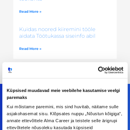
Read More »
Kuidas noored kiiremini tööle
aidata Töötukassa siseinfo abil
Read More »
Küpsised muudavad meie veebilehe kasutamise veelgi
paremaks
Kui mõistame paremini, mis sind huvitab, näitame sulle
Meiega leiad!
asjakohasemat sisu. Klõpsates nuppu „Nõustun kõigiga“,
annate ettevõttele Alma Career ja teistele selle ärigrupi
Tööelublogi.ee lehelt leiad kõik vajaliku, et olla
ettevõtetele nõusoleku kasutada küpsiseid