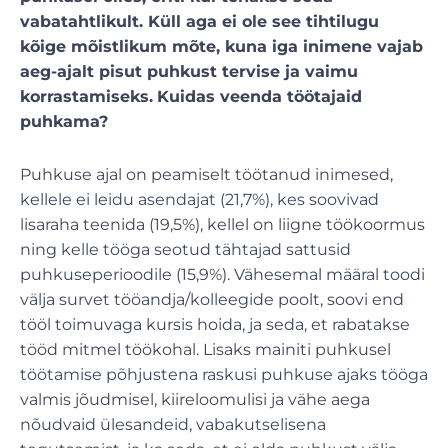
vabatahtlikult. Küll aga ei ole see tihtilugu
kõige mõistlikum mõte, kuna iga inimene vajab
aeg-ajalt pisut puhkust tervise ja vaimu
korrastamiseks.
Kuidas veenda töötajaid
puhkama?
Puhkuse ajal on peamiselt töötanud inimesed,
kellele ei leidu asendajat (21,7%), kes soovivad
lisaraha teenida (19,5%), kellel on liigne töökoormus
ning kelle tööga seotud tähtajad sattusid
puhkuseperioodile (15,9%). Vähesemal määral toodi
välja survet tööandja/kolleegide poolt, soovi end
tööl toimuvaga kursis hoida, ja seda, et rabatakse
tööd mitmel töökohal. Lisaks mainiti puhkusel
töötamise põhjustena raskusi puhkuse ajaks tööga
valmis jõudmisel, kiireloomulisi ja vähe aega
nõudvaid ülesandeid, vabakutselisena