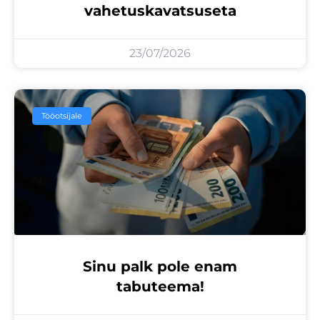
vahetuskavatsuseta
23/07/2026
Tööotsijale
Sinu palk pole enam
tabuteema!