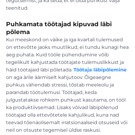
tegutsemist, ja ka seda, et ei olda puhkust välja
teenitud.
Puhkamata töötajad kipuvad läbi
põlema
Kui meeskond on väike ja iga kvartali tulemused
on ettevõtte jaoks muutlikud, ei tundu kunagi hea
aeg puhata. Kuid tööle pühendumine võib
tegelikult kahjustada töötajate tulemuslikkust ja
häid töötajaid läbi põletada.
Töötaja läbipõlemine
on aga ärile äärmiselt kahjutoov. Õigeaegne
puhkus vähendab stressi, tõstab meeleolu ja
parandab töötulemusi. Töötajad, keda
julgustatakse rohkem puhkust kasutama, on tööl
ka produktiivsemad. Lisaks võivad läbipõlenud
töötajad olla ettevõtetele kahjulikud, kuna nad
teevad tõenäolisemalt irratsionaalseid otsuseid või
neil on otsuste tegemisel üldse raskusi.