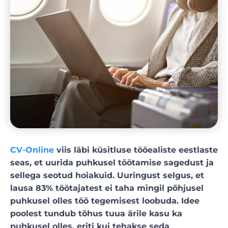
CV-Online
viis läbi küsitluse tööealiste eestlaste
seas, et uurida puhkusel töötamise sagedust ja
sellega seotud hoiakuid. Uuringust selgus, et
lausa 83% töötajatest ei taha mingil põhjusel
puhkusel olles töö tegemisest loobuda. Idee
poolest tundub tõhus tuua ärile kasu ka
puhkusel olles, eriti kui tehakse seda