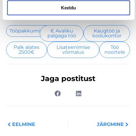
täpselt see, mida iga ettevõte vajab.
Keeldu
Tööpakkumised
€ Avaliku
Kaugtöö ja
palgaga töö
kodukontor
Palk alates
Lisateenimise
Töö
2500€
võimalus
noortele
Jaga postitust
Prev
Nex
EELMINE
JÄRGMINE