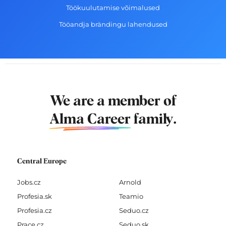
Töökuulutamise võimalused
Tööandja brändingu lahendused
We are a member of
Alma Career
family.
Central Europe
Jobs.cz
Arnold
Profesia.sk
Teamio
Profesia.cz
Seduo.cz
Prace.cz
Seduo.sk