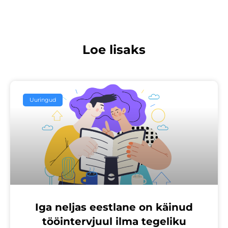
Loe lisaks
Uuringud
Iga neljas eestlane on käinud
tööintervjuul ilma tegeliku