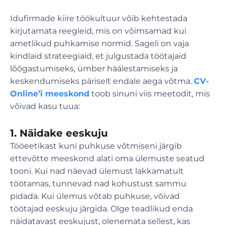
Idufirmade kiire töökultuur võib kehtestada
kirjutamata reegleid, mis on võimsamad kui
ametlikud puhkamise normid. Sageli on vaja
kindlaid strateegiaid, et julgustada töötajaid
lõõgastumiseks, ümber häälestamiseks ja
keskendumiseks päriselt endale aega võtma.
CV-
Online’i meeskond
toob sinuni viis meetodit, mis
võivad kasu tuua:
1. Näidake eeskuju
Tööeetikast kuni puhkuse võtmiseni järgib
ettevõtte meeskond alati oma ülemuste seatud
tooni. Kui nad näevad ülemust lakkamatult
töötamas, tunnevad nad kohustust sammu
pidada. Kui ülemus võtab puhkuse, võivad
töötajad eeskuju järgida. Olge teadlikud enda
näidatavast eeskujust, olenemata sellest, kas