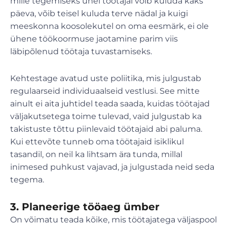
mille tegemiseks ühel töötajal võib kuluda kaks
päeva, võib teisel kuluda terve nädal ja kuigi
meeskonna koosolekutel on oma eesmärk, ei ole
ühene töökoormuse jaotamine parim viis
läbipõlenud töötaja tuvastamiseks.
Kehtestage avatud uste poliitika, mis julgustab
regulaarseid individuaalseid vestlusi. See mitte
ainult ei aita juhtidel teada saada, kuidas töötajad
väljakutsetega toime tulevad, vaid julgustab ka
takistuste tõttu piinlevaid töötajaid abi paluma.
Kui ettevõte tunneb oma töötajaid isiklikul
tasandil, on neil ka lihtsam ära tunda, millal
inimesed puhkust vajavad, ja julgustada neid seda
tegema.
3. Planeerige tööaeg ümber
On võimatu teada kõike, mis töötajatega väljaspool