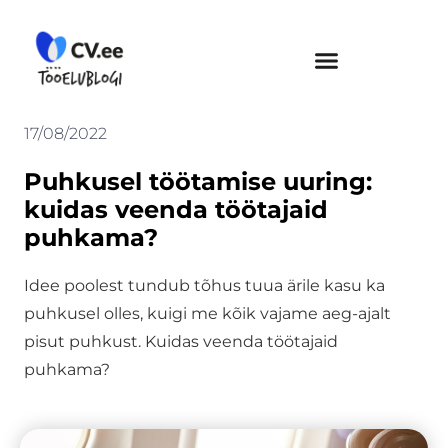
Skip
to
content
17/08/2022
Puhkusel töötamise uuring:
kuidas veenda töötajaid
puhkama?
Idee poolest tundub tõhus tuua ärile kasu ka
puhkusel olles, kuigi me kõik vajame aeg-ajalt
pisut puhkust. Kuidas veenda töötajaid
puhkama?