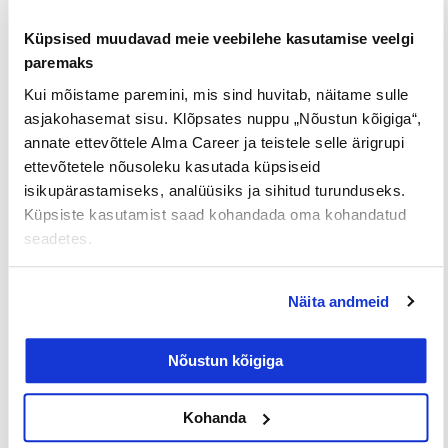
kõigil on vähe füüsilist ja vaimset energiat, võite
välja saata e-kirja, mis annab võimaluse
Küpsised muudavad meie veebilehe kasutamise veelgi
nädalavahetust päeva või paari võrra pikendada.
paremaks
Võite alati kindlad olla, et töötajad neid
Kui mõistame paremini, mis sind huvitab, näitame sulle
puhkusepäevi ka kasutavad.
asjakohasemat sisu. Klõpsates nuppu „Nõustun kõigiga“,
annate ettevõttele Alma Career ja teistele selle ärigrupi
Mõistlik kogus tervisepäevi on suurepärane viis
ettevõtetele nõusoleku kasutada küpsiseid
ilma küsimusteta vaba aja veetmiseks – töötajatele
isikupärastamiseks, analüüsiks ja sihitud turunduseks.
võivad need pakkuda väga vajalikku puhkust, ilma
Küpsiste kasutamist saad kohandada oma kohandatud
et keegi peaks muretsema tööl hätta sattumise
seadetes.
pärast.
Näita andmeid
Töötajate läbipõlemise ennetamine
puhkusesõbraliku kultuuri kaudu on ettevõtte
edu jaoks sama oluline kui kuluprognoosid ja
Nõustun kõigiga
strateegilised plaanid. Töötajate julgustamine
töölt aega maha võtma suurendab tegelikult
Kohanda
pühendumust ja produktiivsust. Ja see on