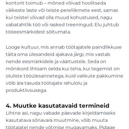
kontorit toimub – mõned võivad hoolitseda
väikeste laste või teiste pereliikmete eest, samas
kui teistel võivad olla muud kohustused, nagu
vabatahtlik töö või rasked treeningud. Elu juhtub
tööeesmärkidest sõltumata.
Looge kultuur, mis annab töötajatele paindlikkuse
täita oma ülesandeid ajakava järgi, mis vastab
nende eesmärkidele ja väärtustele. Seda on
mõnikord lihtsam öelda kui teha, kui tegemist on
oluliste tööülesannetega, kuid valikute pakkumine
võib ära tasuda töötajate rahulolu ja
produktiivsusega.
4. Muutke kasutatavaid termineid
Lihtne asi, nagu vabade päevade kirjeldamiseks
kasutatava sõnavara muutmine, võib muuta
töötajatel nende võtmise mugavamaks. Pidage