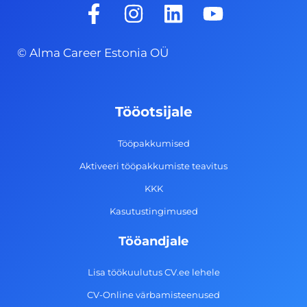
F
I
L
Y
a
n
i
o
c
s
n
u
© Alma Career Estonia OÜ
e
t
k
t
b
a
e
u
o
g
d
b
Tööotsijale
o
r
i
e
k
a
n
Tööpakkumised
-
m
Aktiveeri tööpakkumiste teavitus
f
KKK
Kasutustingimused
Tööandjale
Lisa töökuulutus CV.ee lehele
CV-Online värbamisteenused