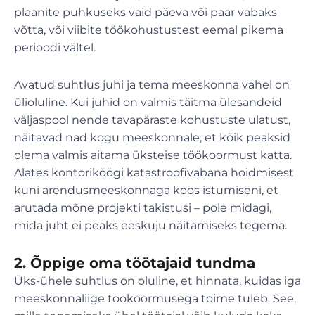
plaanite puhkuseks vaid päeva või paar vabaks
võtta, või viibite töökohustustest eemal pikema
perioodi vältel.
Avatud suhtlus juhi ja tema meeskonna vahel on
ülioluline. Kui juhid on valmis täitma ülesandeid
väljaspool nende tavapäraste kohustuste ulatust,
näitavad nad kogu meeskonnale, et kõik peaksid
olema valmis aitama üksteise töökoormust katta.
Alates kontoriköögi katastroofivabana hoidmisest
kuni arendusmeeskonnaga koos istumiseni, et
arutada mõne projekti takistusi – pole midagi,
mida juht ei peaks eeskuju näitamiseks tegema.
2. Õppige oma töötajaid tundma
Üks-ühele suhtlus on oluline, et hinnata, kuidas iga
meeskonnaliige töökoormusega toime tuleb. See,