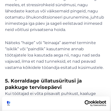
meeles, et stressirohkeid sündmusi, nagu
lähedaste kaotus või väiksemaid pingeid, nagu
ootamatu õhukonditsioneeri purunemine, juhtub
inimestega iga päev ja sageli eelistavad inimesed
neid võitlusi privaatsena hoida.
Näiteks “haige” või “leinaaja” asemel terminite
“isiklik” või “paindlik” kasutamine annab
töötajatele loa kasutada aega nii, nagu nad seda
vajavad, ilma et nad tunneksid, et nad peavad
vastama kõikidele tööandja esitatud küsimustele.
5. Korraldage üllatusüritusi ja
pakkuge tervisepäevi
Kui töötajad ei võta piisavalt puhkust, kaaluge
planeerimata kontoripuhkuse korraldamist. Kui
meeskond jõuab mõne tähtsa verstapostini ja