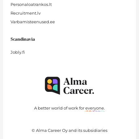
Personaloatrankos.lt
Recruitment.lv
Varbamisteenused.ee
Scandinavia
Jobly.fi
A better world of work for
everyone
.
© Alma Career Oy and its subsidiaries