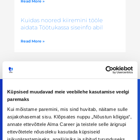
Read More »
Kuidas noored kiiremini tööle
aidata Töötukassa siseinfo abil
Read More »
Küpsised muudavad meie veebilehe kasutamise veelgi
paremaks
Meiega leiad!
Kui mõistame paremini, mis sind huvitab, näitame sulle
asjakohasemat sisu. Klõpsates nuppu „Nõustun kõigiga“,
Tööelublogi.ee lehelt leiad kõik vajaliku, et olla
annate ettevõttele Alma Career ja teistele selle ärigrupi
kursis tööturu uudistega. Kui sul on
ettevõtetele nõusoleku kasutada küpsiseid
isikupärastamiseks, analüüsiks ja sihitud turunduseks.