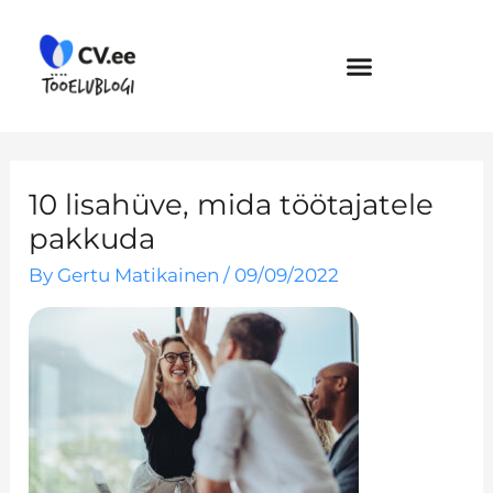
Skip
to
content
10 lisahüve, mida töötajatele
pakkuda
By
Gertu Matikainen
/
09/09/2022