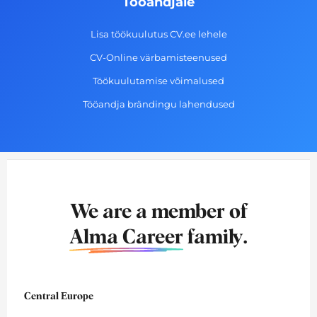
Tööandjale
Lisa töökuulutus CV.ee lehele
CV-Online värbamisteenused
Töökuulutamise võimalused
Tööandja brändingu lahendused
We are a member of
Alma Career
family.
Central Europe