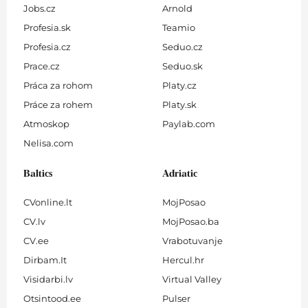
Jobs.cz
Arnold
Profesia.sk
Teamio
Profesia.cz
Seduo.cz
Prace.cz
Seduo.sk
Práca za rohom
Platy.cz
Práce za rohem
Platy.sk
Atmoskop
Paylab.com
Nelisa.com
Baltics
Adriatic
CVonline.lt
MojPosao
CV.lv
MojPosao.ba
CV.ee
Vrabotuvanje
Dirbam.It
Hercul.hr
Visidarbi.lv
Virtual Valley
Otsintood.ee
Pulser