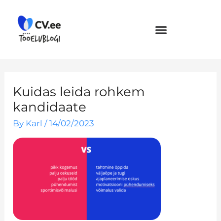
Skip
to
content
Kuidas leida rohkem
kandidaate
By
Karl
/
14/02/2023