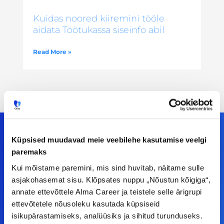
Kuidas noored kiiremini tööle
aidata Töötukassa siseinfo abil
Read More »
Küpsised muudavad meie veebilehe kasutamise veelgi
paremaks
Meiega leiad!
Kui mõistame paremini, mis sind huvitab, näitame sulle
asjakohasemat sisu. Klõpsates nuppu „Nõustun kõigiga“,
Tööelublogi.ee lehelt leiad kõik vajaliku, et olla
annate ettevõttele Alma Career ja teistele selle ärigrupi
kursis tööturu uudistega. Kui sul on
ettevõtetele nõusoleku kasutada küpsiseid
ettepanekuid erinevate teemade osas või soovid
isikupärastamiseks, analüüsiks ja sihitud turunduseks.