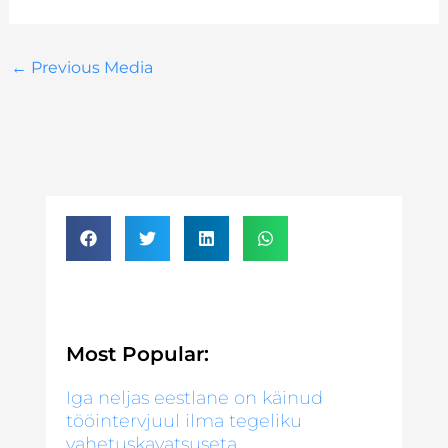
←
Previous Media
Most Popular:
Iga neljas eestlane on käinud
tööintervjuul ilma tegeliku
vahetuskavatsuseta