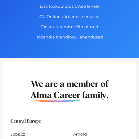
Lisa töökuulutus CV.ee lehele
CV-Online värbamisteenused
Töökuulutamise võimalused
Tööandja brändingu lahendused
We are a member of
Alma Career
family.
Central Europe
Jobs.cz
Arnold