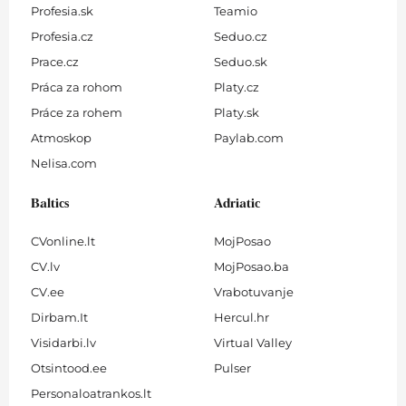
Profesia.sk
Teamio
Profesia.cz
Seduo.cz
Prace.cz
Seduo.sk
Práca za rohom
Platy.cz
Práce za rohem
Platy.sk
Atmoskop
Paylab.com
Nelisa.com
Baltics
Adriatic
CVonline.lt
MojPosao
CV.lv
MojPosao.ba
CV.ee
Vrabotuvanje
Dirbam.It
Hercul.hr
Visidarbi.lv
Virtual Valley
Otsintood.ee
Pulser
Personaloatrankos.lt