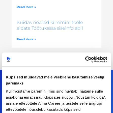
Read More »
Kuidas noored kiiremini tööle
aidata Töötukassa siseinfo abil
Read More »
Küpsised muudavad meie veebilehe kasutamise veelgi
paremaks
Kui mõistame paremini, mis sind huvitab, näitame sulle
Meiega leiad!
asjakohasemat sisu. Klõpsates nuppu „Nõustun kõigiga“,
annate ettevõttele Alma Career ja teistele selle ärigrupi
Tööelublogi.ee lehelt leiad kõik vajaliku, et olla
ettevõtetele nõusoleku kasutada küpsiseid
kursis tööturu uudistega. Kui sul on