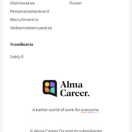
Otsintood.ee
Pulser
Personaloatrankos.lt
Recruitment.lv
Varbamisteenused.ee
Scandinavia
Jobly.fi
A better world of work for
everyone
.
© Alma Career Oy and its subsidiaries