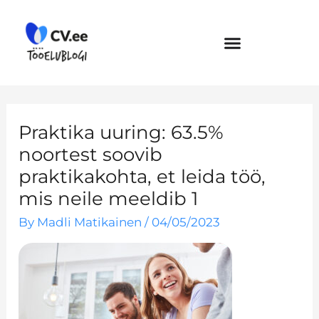
Skip
to
content
Praktika uuring: 63.5%
noortest soovib
praktikakohta, et leida töö,
mis neile meeldib 1
By
Madli Matikainen
/
04/05/2023