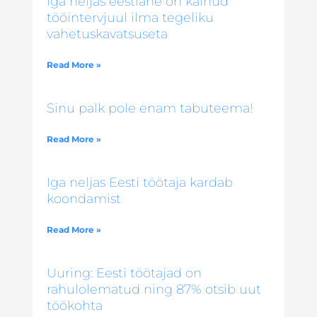
Iga neljas eestlane on käinud
tööintervjuul ilma tegeliku
vahetuskavatsuseta
Read More »
Sinu palk pole enam tabuteema!
Read More »
Iga neljas Eesti töötaja kardab
koondamist
Read More »
Uuring: Eesti töötajad on
rahulolematud ning 87% otsib uut
töökohta