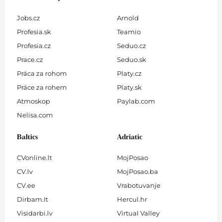
Jobs.cz
Arnold
Profesia.sk
Teamio
Profesia.cz
Seduo.cz
Prace.cz
Seduo.sk
Práca za rohom
Platy.cz
Práce za rohem
Platy.sk
Atmoskop
Paylab.com
Nelisa.com
Baltics
Adriatic
CVonline.lt
MojPosao
CV.lv
MojPosao.ba
CV.ee
Vrabotuvanje
Dirbam.It
Hercul.hr
Visidarbi.lv
Virtual Valley