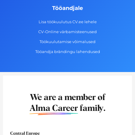
Tööandjale
Lisa töökuulutus CV.ee lehele
CV-Online värbamisteenused
Töökuulutamise võimalused
Tööandja brändingu lahendused
We are a member of
Alma Career
family.
Central Europe