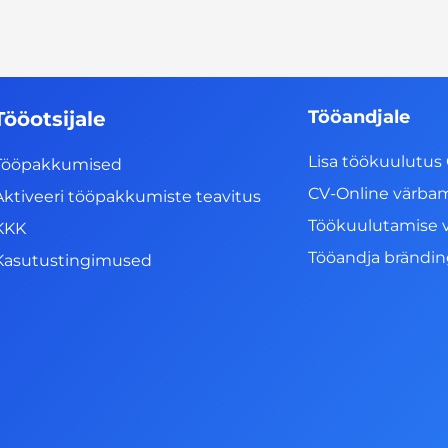
Tööandjale
Tööotsijale
Lisa töökuulutus 
Tööpakkumised
CV-Online värba
Aktiveeri tööpakkumiste teavitus
Töökuulutamise 
KKK
Tööandja brändi
Kasutustingimused