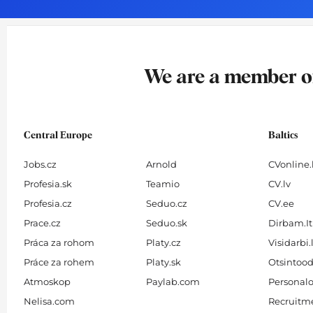
o
g
d
b
o
r
i
e
k
a
n
-
m
We are a member 
f
Central Europe
Baltics
Jobs.cz
Arnold
CVonline.
Profesia.sk
Teamio
CV.lv
Profesia.cz
Seduo.cz
CV.ee
Prace.cz
Seduo.sk
Dirbam.It
Práca za rohom
Platy.cz
Visidarbi.
Práce za rohem
Platy.sk
Otsintood
Atmoskop
Paylab.com
Personalo
Nelisa.com
Recruitme