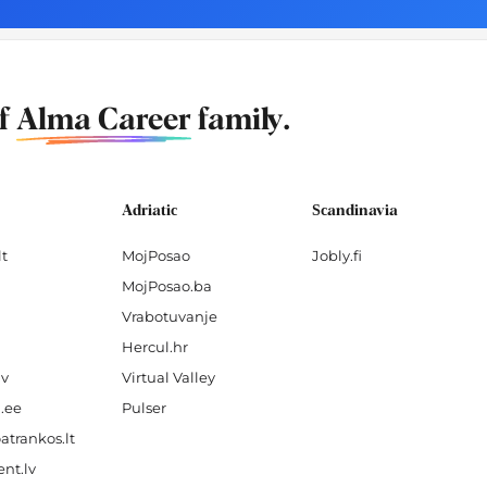
of
Alma Career
family.
Adriatic
Scandinavia
lt
MojPosao
Jobly.fi
MojPosao.ba
Vrabotuvanje
Hercul.hr
lv
Virtual Valley
.ee
Pulser
atrankos.lt
nt.lv