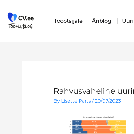
Skip
to
content
Tööotsijale
Äriblogi
Uur
Rahvusvaheline uurin
By
Lisette Parts
/
20/07/2023