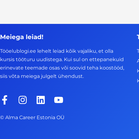
Meiega leiad!
Tööelublogi.ee lehelt leiad kõik vajaliku, et olla
kursis tööturu uudistega. Kui sul on ettepanekuid
erinevate teemade osas või soovid teha koostööd,
siis võta meiega julgelt ühendust.
F
I
L
Y
a
n
i
o
c
s
n
u
© Alma Career Estonia OÜ
e
t
k
t
b
a
e
u