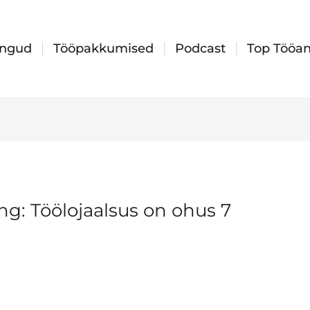
ingud
Tööpakkumised
Podcast
Top Tööan
g: Töölojaalsus on ohus 7