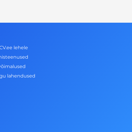
CV.ee lehele
misteenused
võimalused
ngu lahendused