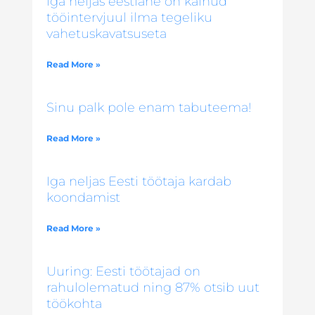
Iga neljas eestlane on käinud
tööintervjuul ilma tegeliku
vahetuskavatsuseta
Read More »
Sinu palk pole enam tabuteema!
Read More »
Iga neljas Eesti töötaja kardab
koondamist
Read More »
Uuring: Eesti töötajad on
rahulolematud ning 87% otsib uut
töökohta