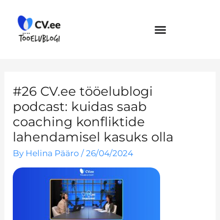
Skip
to
content
#26 CV.ee tööelublogi
podcast: kuidas saab
coaching konfliktide
lahendamisel kasuks olla
By
Helina Pääro
/
26/04/2024