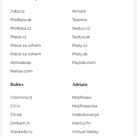
Jobs.cz
Arnold
Profesia.sk
Teamio
Profesia.cz
Seduo.cz
Prace.cz
Seduo.sk
Práca za rohom
Platy.cz
Práce za rohem
Platy.sk
Atmoskop
Paylab.com
Nelisa.com
Baltics
Adriatic
CVonline.lt
MojPosao
CV.lv
MojPosao.ba
CV.ee
Vrabotuvanje
Dirbam.It
Hercul.hr
Visidarbi.lv
Virtual Valley