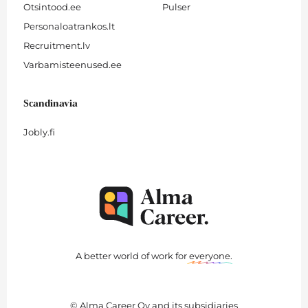
Otsintood.ee
Pulser
Personaloatrankos.lt
Recruitment.lv
Varbamisteenused.ee
Scandinavia
Jobly.fi
A better world of work for
everyone
.
© Alma Career Oy and its subsidiaries