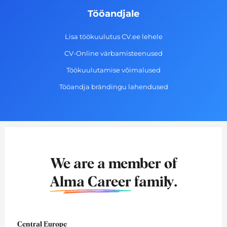
Tööandjale
Lisa töökuulutus CV.ee lehele
CV-Online värbamisteenused
Töökuulutamise võimalused
Tööandja brändingu lahendused
We are a member of
Alma Career
family.
Central Europe