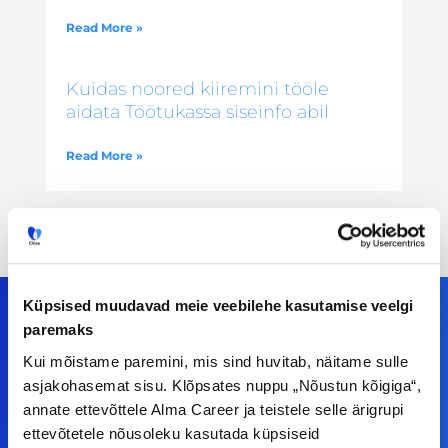
Read More »
Kuidas noored kiiremini tööle
aidata Töötukassa siseinfo abil
Read More »
Küpsised muudavad meie veebilehe kasutamise veelgi
paremaks
Kui mõistame paremini, mis sind huvitab, näitame sulle
Meiega leiad!
asjakohasemat sisu. Klõpsates nuppu „Nõustun kõigiga“,
annate ettevõttele Alma Career ja teistele selle ärigrupi
Tööelublogi.ee lehelt leiad kõik vajaliku, et olla
ettevõtetele nõusoleku kasutada küpsiseid
kursis tööturu uudistega. Kui sul on