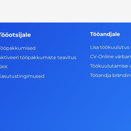
Tööandjale
Tööotsijale
Lisa töökuulutus 
Tööpakkumised
CV-Online värba
Aktiveeri tööpakkumiste teavitus
Töökuulutamise 
KKK
Tööandja brändi
Kasutustingimused