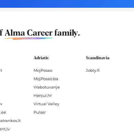
of
Alma Career
family.
Adriatic
Scandinavia
lt
MojPosao
Jobly.fi
MojPosao.ba
Vrabotuvanje
Hercul.hr
lv
Virtual Valley
.ee
Pulser
atrankos.lt
nt.lv