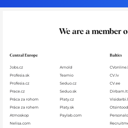
o
g
d
b
o
r
i
e
k
a
n
-
m
We are a member 
f
Central Europe
Baltics
Jobs.cz
Arnold
CVonline.
Profesia.sk
Teamio
CV.lv
Profesia.cz
Seduo.cz
CV.ee
Prace.cz
Seduo.sk
Dirbam.It
Práca za rohom
Platy.cz
Visidarbi.
Práce za rohem
Platy.sk
Otsintood
Atmoskop
Paylab.com
Personalo
Nelisa.com
Recruitme