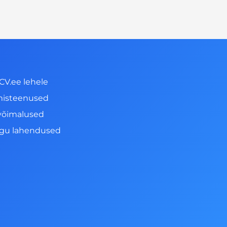
CV.ee lehele
misteenused
võimalused
ngu lahendused