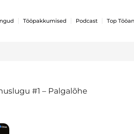
ingud
Tööpakkumised
Podcast
Top Tööan
uslugu #1 – Palgalõhe