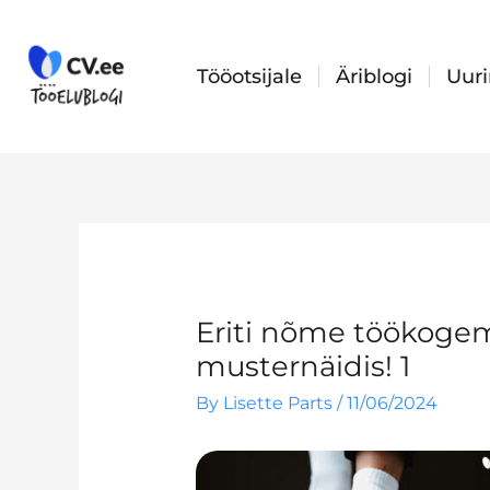
Skip
to
content
Tööotsijale
Äriblogi
Uur
Eriti nõme töökogem
musternäidis! 1
By
Lisette Parts
/
11/06/2024