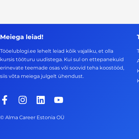
Meiega leiad!
Tööelublogi.ee lehelt leiad kõik vajaliku, et olla
kursis tööturu uudistega. Kui sul on ettepanekuid
erinevate teemade osas või soovid teha koostööd,
siis võta meiega julgelt ühendust.
F
I
L
Y
a
n
i
o
c
s
n
u
© Alma Career Estonia OÜ
e
t
k
t
b
a
e
u