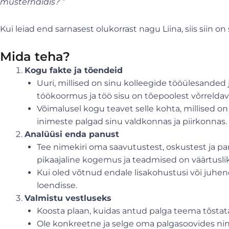
musternäidis? ”
Kui leiad end sarnasest olukorrast nagu Liina, siis siin
Mida teha?
Kogu fakte ja tõendeid
Uuri, millised on sinu kolleegide tööülesanded j
töökoormus ja töö sisu on tõepoolest võrreldav
Võimalusel kogu teavet selle kohta, millised o
inimeste palgad sinu valdkonnas ja piirkonnas.
Analüüsi enda panust
Tee nimekiri oma saavutustest, oskustest ja pa
pikaajaline kogemus ja teadmised on väärtusli
Kui oled võtnud endale lisakohustusi või juhen
loendisse.
Valmistu vestluseks
Koosta plaan, kuidas antud palga teema tõstat
Ole konkreetne ja selge oma palgasoovides nin