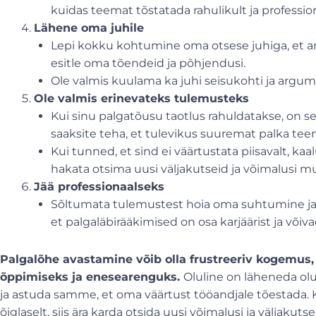
kuidas teemat tõstatada rahulikult ja profession
Lähene oma juhile
Lepi kokku kohtumine oma otsese juhiga, et aru
esitle oma tõendeid ja põhjendusi.
Ole valmis kuulama ka juhi seisukohti ja argu
Ole valmis erinevateks tulemusteks
Kui sinu palgatõusu taotlus rahuldatakse, on se
saaksite teha, et tulevikus suuremat palka teen
Kui tunned, et sind ei väärtustata piisavalt, kaa
hakata otsima uusi väljakutseid ja võimalusi mu
Jää professionaalseks
Sõltumata tulemustest hoia oma suhtumine ja 
et palgaläbirääkimised on osa karjäärist ja võiva
Palgalõhe avastamine võib olla frustreeriv kogemus, 
õppimiseks ja enesearenguks.
Oluline on läheneda olu
ja astuda samme, et oma väärtust tööandjale tõestada. K
õiglaselt, siis ära karda otsida uusi võimalusi ja väljakut