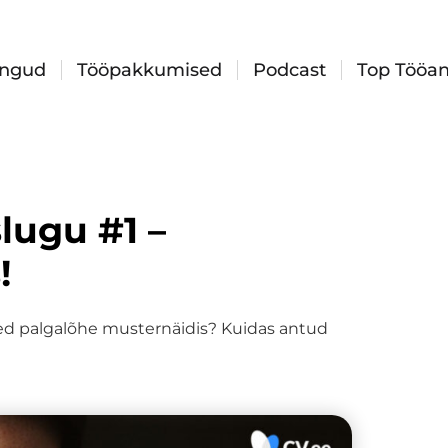
ingud
Tööpakkumised
Podcast
Top Tööan
lugu #1 –
!
oled palgalõhe musternäidis? Kuidas antud