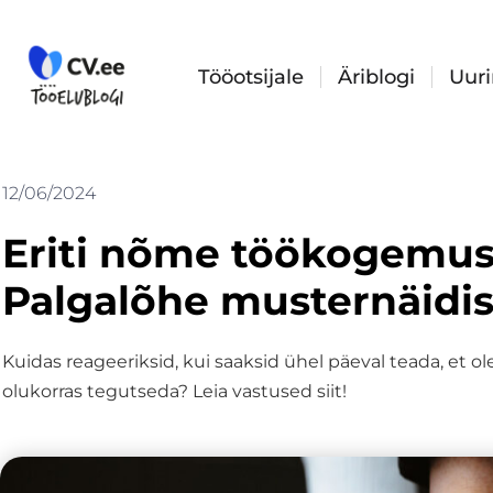
Skip
to
content
Tööotsijale
Äriblogi
Uur
12/06/2024
Eriti nõme töökogemus
Palgalõhe musternäidis
Kuidas reageeriksid, kui saaksid ühel päeval teada, et 
olukorras tegutseda? Leia vastused siit!