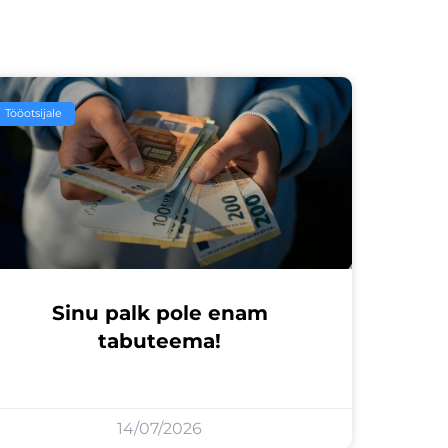
Tööotsijale
Sinu palk pole enam
tabuteema!
14/07/2026