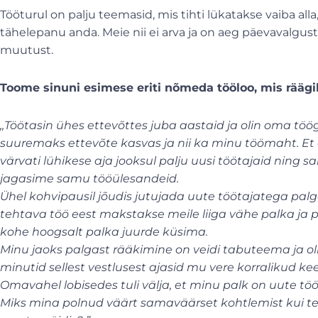
Tööturul on palju teemasid, mis tihti lükatakse vaiba al
tähelepanu anda. Meie nii ei arva ja on aeg päevavalgu
muutust.
Toome sinuni esimese eriti nõmeda tööloo, mis rääg
,,Töötasin ühes ettevõttes juba aastaid ja olin oma töö
suuremaks ettevõte kasvas ja nii ka minu töömaht. Et 
värvati lühikese aja jooksul palju uusi töötajaid ning s
jagasime samu tööülesandeid.
Ühel kohvipausil jõudis jutujada uute töötajatega palgan
tehtava töö eest makstakse meile liiga vähe palka ja
kohe hoogsalt palka juurde küsima.
Minu jaoks palgast rääkimine on veidi tabuteema ja oli
minutid sellest vestlusest ajasid mu vere korralikud 
Omavahel lobisedes tuli välja, et minu palk on uute 
Miks mina polnud väärt samaväärset kohtlemist kui te