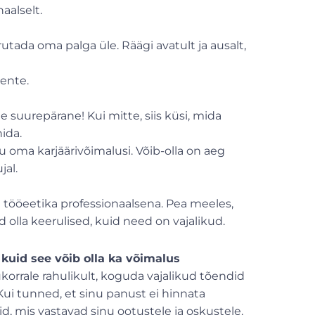
aalselt.
tada oma palga üle. Räägi avatult ja ausalt,
mente.
e suurepärane! Kui mitte, siis küsi, mida
ida.
lu oma karjäärivõimalusi. Võib-olla on aeg
jal.
tööeetika professionaalsena. Pea meeles,
d olla keerulised, kuid need on vajalikud.
kuid see võib olla ka võimalus
korrale rahulikult, koguda vajalikud tõendid
ui tunned, et sinu panust ei hinnata
seid, mis vastavad sinu ootustele ja oskustele.