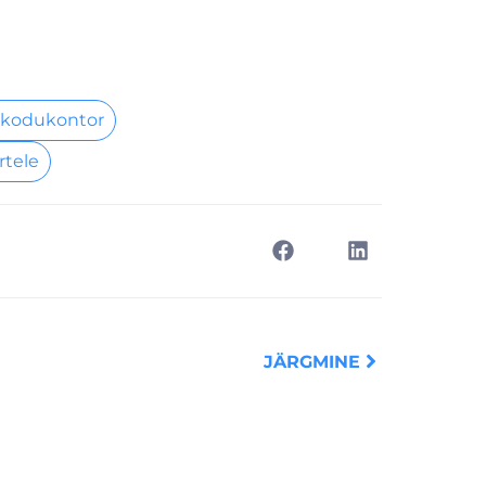
 kodukontor
rtele
Next
JÄRGMINE