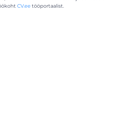
 töökoht
CV.ee
tööportaalist.