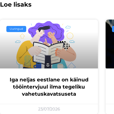
Loe lisaks
Uuringud
Iga neljas eestlane on käinud
tööintervjuul ilma tegeliku
vahetuskavatsuseta
23/07/2026