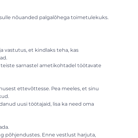
 on sulle nõuanded palgalõhega toimetulekuks.
a vastutus, et kindlaks teha, kas
ad.
n teiste sarnastel ametikohtadel töötavate
nusest ettevõttesse. Pea meeles, et sinu
kud.
danud uusi töötajaid, lisa ka need oma
ada.
g põhjendustes. Enne vestlust harjuta,