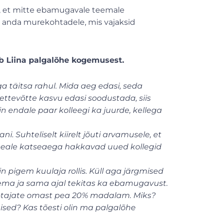
la, et mitte ebamugavale teemale
st anda murekohtadele, mis vajaksid
ib Liina palgalõhe kogemusest.
ga täitsa rahul. Mida aeg edasi, seda
ettevõtte kasvu edasi soodustada, siis
ain endale paar kolleegi ka juurde, kellega
i. Suhteliselt kiirelt jõuti arvamusele, et
 peale katseaega hakkavad uued kollegid
n pigem kuulaja rollis. Küll aga järgmised
keema ja sama ajal tekitas ka ebamugavust.
töötajate omast pea 20% madalam. Miks?
ised? Kas tõesti olin ma palgalõhe