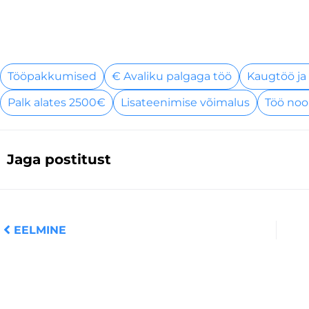
Tööpakkumised
€ Avaliku palgaga töö
Kaugtöö ja
Palk alates 2500€
Lisateenimise võimalus
Töö noo
Jaga postitust
Prev
EELMINE