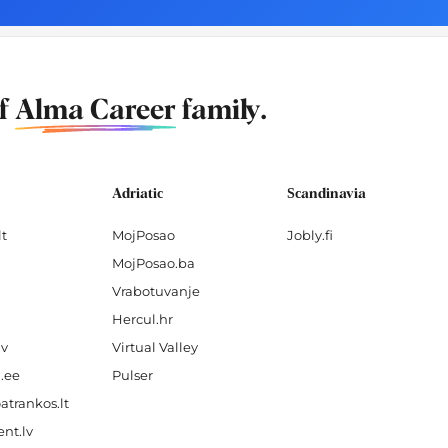
of
Alma Career
family.
Adriatic
Scandinavia
lt
MojPosao
Jobly.fi
MojPosao.ba
Vrabotuvanje
Hercul.hr
lv
Virtual Valley
.ee
Pulser
atrankos.lt
nt.lv