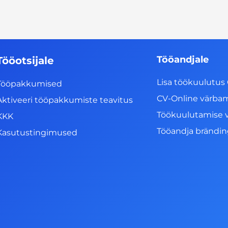
Tööandjale
Tööotsijale
Lisa töökuulutus 
Tööpakkumised
CV-Online värba
Aktiveeri tööpakkumiste teavitus
Töökuulutamise 
KKK
Tööandja brändi
Kasutustingimused