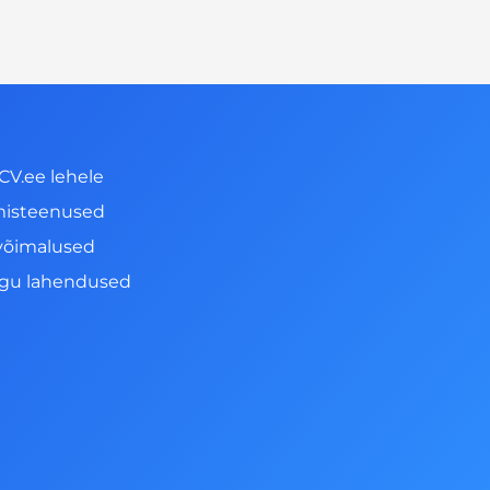
CV.ee lehele
misteenused
võimalused
ngu lahendused