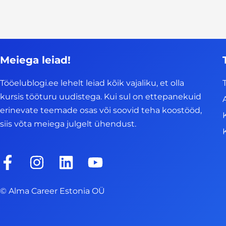
Meiega leiad!
Tööelublogi.ee lehelt leiad kõik vajaliku, et olla
kursis tööturu uudistega. Kui sul on ettepanekuid
erinevate teemade osas või soovid teha koostööd,
siis võta meiega julgelt ühendust.
F
I
L
Y
a
n
i
o
c
s
n
u
© Alma Career Estonia OÜ
e
t
k
t
b
a
e
u