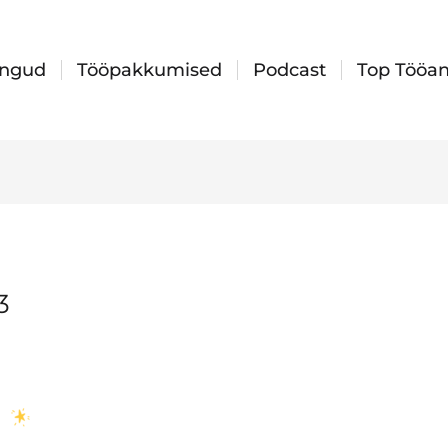
ingud
Tööpakkumised
Podcast
Top Tööan
3