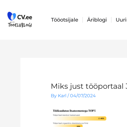
Skip
to
content
Tööotsijale
Äriblogi
Uur
Miks just tööportaal 
By
Karl
/
04/07/2024