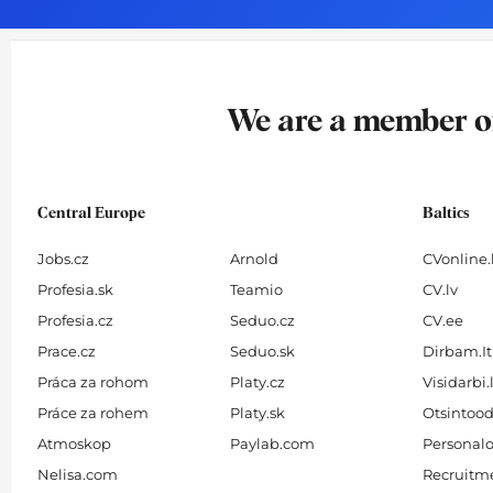
o
g
d
b
o
r
i
e
k
a
n
-
m
We are a member 
f
Central Europe
Baltics
Jobs.cz
Arnold
CVonline.
Profesia.sk
Teamio
CV.lv
Profesia.cz
Seduo.cz
CV.ee
Prace.cz
Seduo.sk
Dirbam.It
Práca za rohom
Platy.cz
Visidarbi.
Práce za rohem
Platy.sk
Otsintood
Atmoskop
Paylab.com
Personalo
Nelisa.com
Recruitme