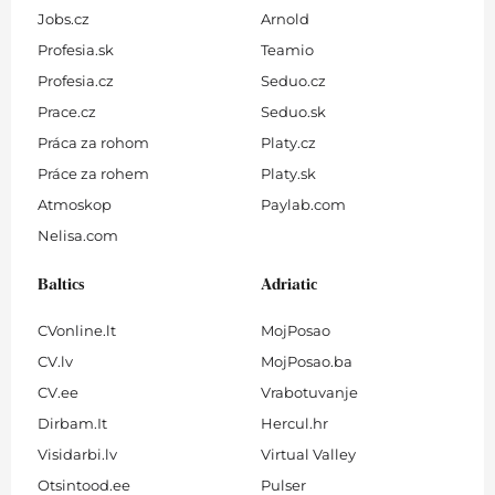
Jobs.cz
Arnold
Profesia.sk
Teamio
Profesia.cz
Seduo.cz
Prace.cz
Seduo.sk
Práca za rohom
Platy.cz
Práce za rohem
Platy.sk
Atmoskop
Paylab.com
Nelisa.com
Baltics
Adriatic
CVonline.lt
MojPosao
CV.lv
MojPosao.ba
CV.ee
Vrabotuvanje
Dirbam.It
Hercul.hr
Visidarbi.lv
Virtual Valley
Otsintood.ee
Pulser