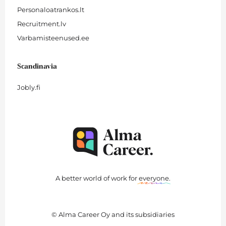
Personaloatrankos.lt
Recruitment.lv
Varbamisteenused.ee
Scandinavia
Jobly.fi
A better world of work for
everyone
.
© Alma Career Oy and its subsidiaries