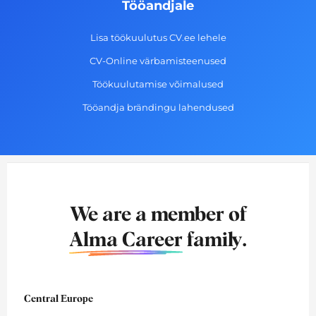
Tööandjale
Lisa töökuulutus CV.ee lehele
CV-Online värbamisteenused
Töökuulutamise võimalused
Tööandja brändingu lahendused
We are a member of
Alma Career
family.
Central Europe