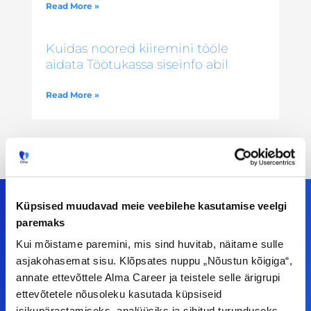
Read More »
Kuidas noored kiiremini tööle
aidata Töötukassa siseinfo abil
Read More »
Küpsised muudavad meie veebilehe kasutamise veelgi
paremaks
Meiega leiad!
Kui mõistame paremini, mis sind huvitab, näitame sulle
asjakohasemat sisu. Klõpsates nuppu „Nõustun kõigiga“,
Tööelublogi.ee lehelt leiad kõik vajaliku, et olla
annate ettevõttele Alma Career ja teistele selle ärigrupi
ettevõtetele nõusoleku kasutada küpsiseid
kursis tööturu uudistega. Kui sul on
isikupärastamiseks, analüüsiks ja sihitud turunduseks.