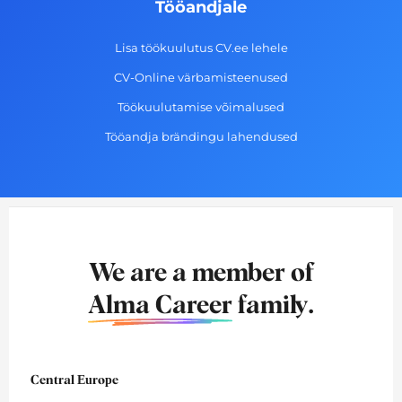
Tööandjale
Lisa töökuulutus CV.ee lehele
CV-Online värbamisteenused
Töökuulutamise võimalused
Tööandja brändingu lahendused
We are a member of
Alma Career
family.
Central Europe