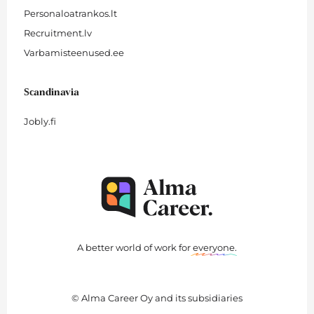
Personaloatrankos.lt
Recruitment.lv
Varbamisteenused.ee
Scandinavia
Jobly.fi
A better world of work for
everyone
.
© Alma Career Oy and its subsidiaries