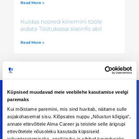
Read More »
Kuidas noored kiiremini tööle
aidata Töötukassa siseinfo abil
Read More »
Küpsised muudavad meie veebilehe kasutamise veelgi
paremaks
Meiega leiad!
Kui mõistame paremini, mis sind huvitab, näitame sulle
asjakohasemat sisu. Klõpsates nuppu „Nõustun kõigiga“,
Tööelublogi.ee lehelt leiad kõik vajaliku, et olla
annate ettevõttele Alma Career ja teistele selle ärigrupi
ettevõtetele nõusoleku kasutada küpsiseid
kursis tööturu uudistega. Kui sul on
isikupärastamiseks, analüüsiks ja sihitud turunduseks.