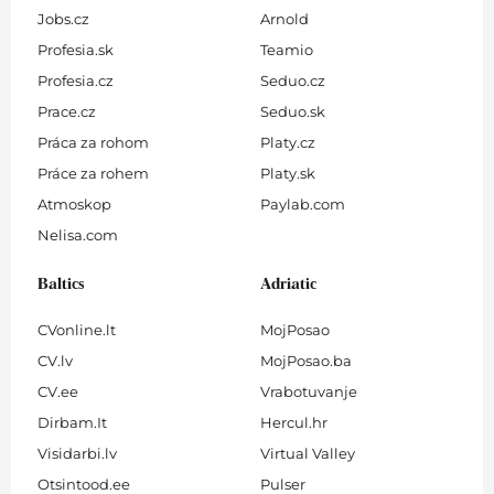
Jobs.cz
Arnold
Profesia.sk
Teamio
Profesia.cz
Seduo.cz
Prace.cz
Seduo.sk
Práca za rohom
Platy.cz
Práce za rohem
Platy.sk
Atmoskop
Paylab.com
Nelisa.com
Baltics
Adriatic
CVonline.lt
MojPosao
CV.lv
MojPosao.ba
CV.ee
Vrabotuvanje
Dirbam.It
Hercul.hr
Visidarbi.lv
Virtual Valley
Otsintood.ee
Pulser