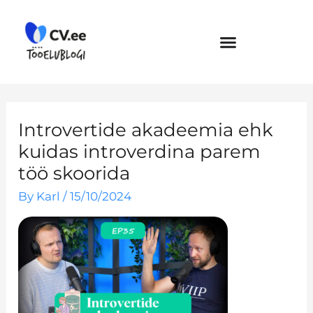
Skip
to
content
Introvertide akadeemia ehk
kuidas introverdina parem
töö skoorida
By
Karl
/
15/10/2024