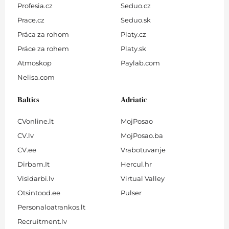
Profesia.cz
Seduo.cz
Prace.cz
Seduo.sk
Práca za rohom
Platy.cz
Práce za rohem
Platy.sk
Atmoskop
Paylab.com
Nelisa.com
Baltics
Adriatic
CVonline.lt
MojPosao
CV.lv
MojPosao.ba
CV.ee
Vrabotuvanje
Dirbam.It
Hercul.hr
Visidarbi.lv
Virtual Valley
Otsintood.ee
Pulser
Personaloatrankos.lt
Recruitment.lv