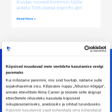
Kuidas noored kiiremini tööle
aidata Töötukassa siseinfo abil
Read More »
Küpsised muudavad meie veebilehe kasutamise veelgi
Meiega leiad!
paremaks
Kui mõistame paremini, mis sind huvitab, näitame sulle
Tööelublogi.ee lehelt leiad kõik vajaliku, et olla
asjakohasemat sisu. Klõpsates nuppu „Nõustun kõigiga“,
kursis tööturu uudistega. Kui sul on
annate ettevõttele Alma Career ja teistele selle ärigrupi
ettepanekuid erinevate teemade osas või soovid
ettevõtetele nõusoleku kasutada küpsiseid
isikupärastamiseks, analüüsiks ja sihitud turunduseks.
teha koostööd, siis võta meiega julgelt ühendust.
Küpsiste kasutamist saad kohandada oma kohandatud