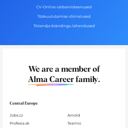
CV-Online värbamisteenused
Töökuulutamise võimalused
Tööandja brändingu lahendused
We are a member of
Alma Career
family.
Central Europe
Jobs.cz
Arnold
Profesia.sk
Teamio