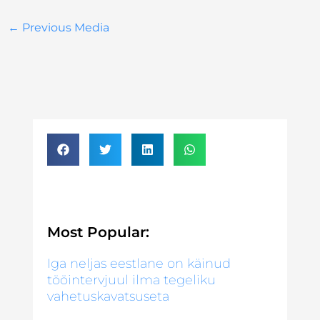
←
Previous Media
Most Popular:
Iga neljas eestlane on käinud
tööintervjuul ilma tegeliku
vahetuskavatsuseta