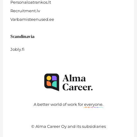
Personaloatrankos.lt
Recruitment.lv
Varbamisteenused.ee
Scandinavia
Jobly.fi
A better world of work for
everyone
.
© Alma Career Oy and its subsidiaries