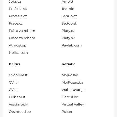
Jobs.cz
Arnold
Profesia.sk
Teamio
Profesia.cz
Seduo.cz
Prace.cz
Seduo.sk
Práca za rohom
Platy.cz
Práce za rohem
Platy.sk
Atmoskop
Paylab.com
Nelisa.com
Baltics
Adriatic
CVonline.lt
MojPosao
CV.lv
MojPosao.ba
CV.ee
Vrabotuvanje
Dirbam.It
Hercul.hr
Visidarbi.lv
Virtual Valley
Otsintood.ee
Pulser