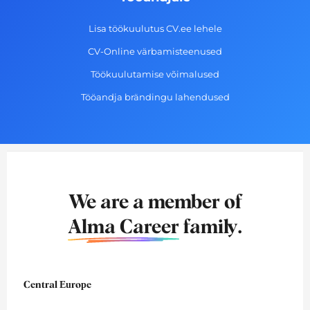
Lisa töökuulutus CV.ee lehele
CV-Online värbamisteenused
Töökuulutamise võimalused
Tööandja brändingu lahendused
We are a member of
Alma Career
family.
Central Europe