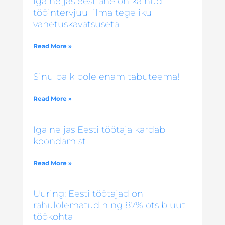
Iga neljas eestlane on käinud
tööintervjuul ilma tegeliku
vahetuskavatsuseta
Read More »
Sinu palk pole enam tabuteema!
Read More »
Iga neljas Eesti töötaja kardab
koondamist
Read More »
Uuring: Eesti töötajad on
rahulolematud ning 87% otsib uut
töökohta