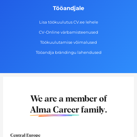
Tööandjale
Lisa töökuulutus CV.ee lehele
CV-Online värbamisteenused
Töökuulutamise võimalused
Tööandja brändingu lahendused
We are a member of
Alma Career
family.
Central Europe