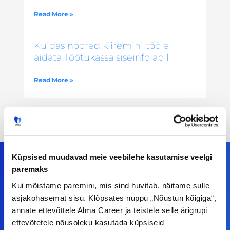
Read More »
Kuidas noored kiiremini tööle
aidata Töötukassa siseinfo abil
Read More »
Küpsised muudavad meie veebilehe kasutamise veelgi
paremaks
Kui mõistame paremini, mis sind huvitab, näitame sulle
Meiega leiad!
asjakohasemat sisu. Klõpsates nuppu „Nõustun kõigiga“,
annate ettevõttele Alma Career ja teistele selle ärigrupi
Tööelublogi.ee lehelt leiad kõik vajaliku, et olla
ettevõtetele nõusoleku kasutada küpsiseid
kursis tööturu uudistega. Kui sul on