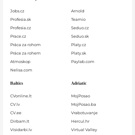
Jobs.cz
Arnold
Profesia.sk
Teamio
Profesia.cz
Seduo.cz
Prace.cz
Seduo.sk
Práca za rohom
Platy.cz
Práce za rohem
Platy.sk
Atmoskop
Paylab.com
Nelisa.com
Baltics
Adriatic
CVonline.lt
MojPosao
CV.lv
MojPosao.ba
CV.ee
Vrabotuvanje
Dirbam.It
Hercul.hr
Visidarbi.lv
Virtual Valley