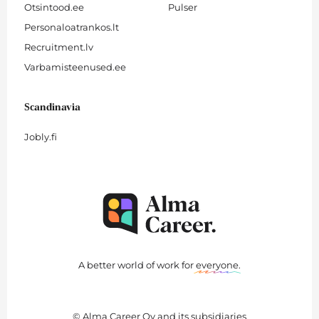
Otsintood.ee
Pulser
Personaloatrankos.lt
Recruitment.lv
Varbamisteenused.ee
Scandinavia
Jobly.fi
A better world of work for
everyone
.
© Alma Career Oy and its subsidiaries