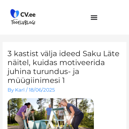
Skip
to
content
3 kastist välja ideed Saku Läte
näitel, kuidas motiveerida
juhina turundus- ja
müügiinimesi 1
By
Karl
/
18/06/2025