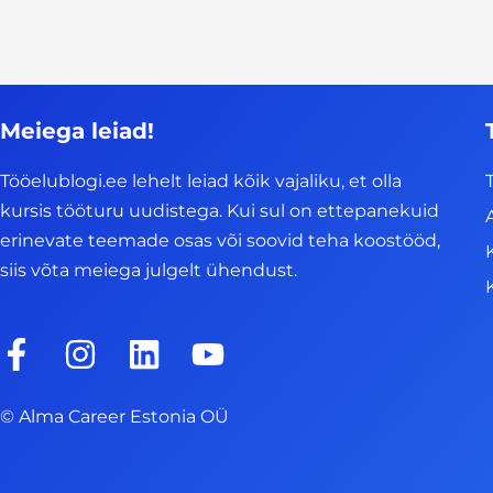
Meiega leiad!
Tööelublogi.ee lehelt leiad kõik vajaliku, et olla
kursis tööturu uudistega. Kui sul on ettepanekuid
erinevate teemade osas või soovid teha koostööd,
siis võta meiega julgelt ühendust.
F
I
L
Y
a
n
i
o
c
s
n
u
© Alma Career Estonia OÜ
e
t
k
t
b
a
e
u