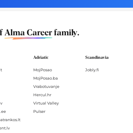
of
Alma Career
family.
Adriatic
Scandinavia
lt
MojPosao
Jobly.fi
MojPosao.ba
Vrabotuvanje
Hercul.hr
lv
Virtual Valley
.ee
Pulser
atrankos.lt
nt.lv