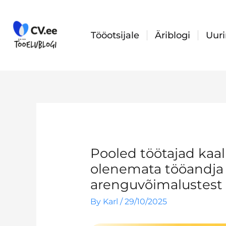
Skip
to
content
Tööotsijale
Äriblogi
Uur
Pooled töötajad kaa
olenemata tööandja
arenguvõimalustest
By
Karl
/
29/10/2025