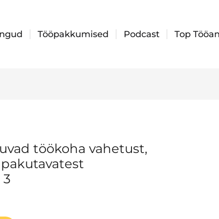
ingud
Tööpakkumised
Podcast
Top Tööan
luvad töökoha vahetust,
 pakutavatest
 3