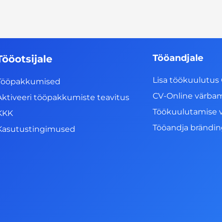
Tööandjale
Tööotsijale
Lisa töökuulutus 
Tööpakkumised
CV-Online värba
Aktiveeri tööpakkumiste teavitus
Töökuulutamise 
KKK
Tööandja brändi
Kasutustingimused