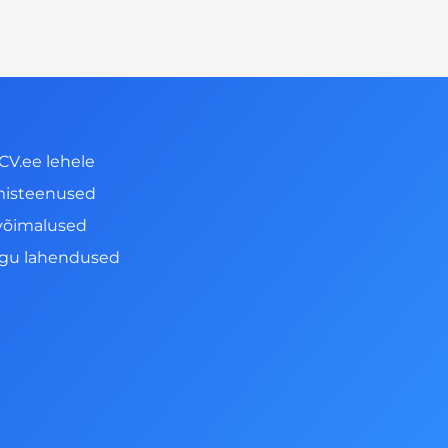
CV.ee lehele
misteenused
võimalused
ngu lahendused