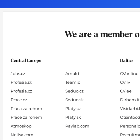
o
g
d
b
o
r
i
e
k
a
n
-
m
We are a member 
f
Central Europe
Baltics
Jobs.cz
Arnold
CVonline.
Profesia.sk
Teamio
CV.lv
Profesia.cz
Seduo.cz
CV.ee
Prace.cz
Seduo.sk
Dirbam.It
Práca za rohom
Platy.cz
Visidarbi.
Práce za rohem
Platy.sk
Otsintood
Atmoskop
Paylab.com
Personalo
Nelisa.com
Recruitme