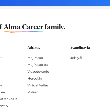
of
Alma Career
family.
Adriatic
Scandinavia
lt
MojPosao
Jobly.fi
MojPosao.ba
Vrabotuvanje
Hercul.hr
lv
Virtual Valley
.ee
Pulser
atrankos.lt
nt.lv