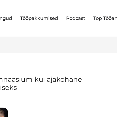
ingud
Tööpakkumised
Podcast
Top Tööan
mnaasium kui ajakohane
miseks