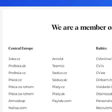
o
g
d
b
o
r
i
e
k
a
n
-
m
We are a member 
f
Central Europe
Baltics
Jobs.cz
Arnold
CVonline.
Profesia.sk
Teamio
CV.lv
Profesia.cz
Seduo.cz
CV.ee
Prace.cz
Seduo.sk
Dirbam.It
Práca za rohom
Platy.cz
Visidarbi.
Práce za rohem
Platy.sk
Otsintood
Atmoskop
Paylab.com
Personalo
Nelisa.com
Recruitme