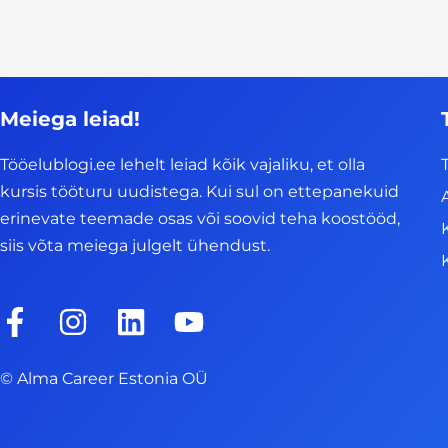
Meiega leiad!
Tööelublogi.ee lehelt leiad kõik vajaliku, et olla
kursis tööturu uudistega. Kui sul on ettepanekuid
erinevate teemade osas või soovid teha koostööd,
siis võta meiega julgelt ühendust.
F
I
L
Y
a
n
i
o
c
s
n
u
© Alma Career Estonia OÜ
e
t
k
t
b
a
e
u