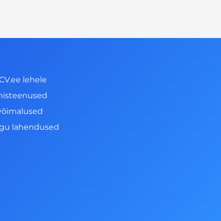
CV.ee lehele
misteenused
võimalused
ngu lahendused