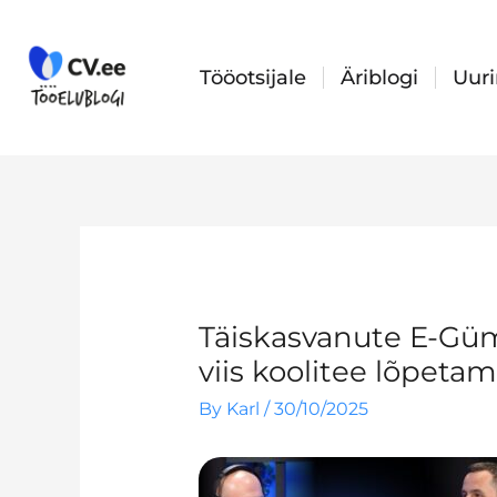
Skip
to
content
Tööotsijale
Äriblogi
Uur
Täiskasvanute E-Gü
viis koolitee lõpeta
By
Karl
/
30/10/2025