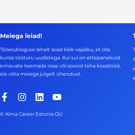
Meiega leiad!
Tööelublogi.ee lehelt leiad kõik vajaliku, et olla
kursis tööturu uudistega. Kui sul on ettepanekuid
erinevate teemade osas või soovid teha koostööd,
siis võta meiega julgelt ühendust.
F
I
L
Y
a
n
i
o
c
s
n
u
© Alma Career Estonia OÜ
e
t
k
t
b
a
e
u