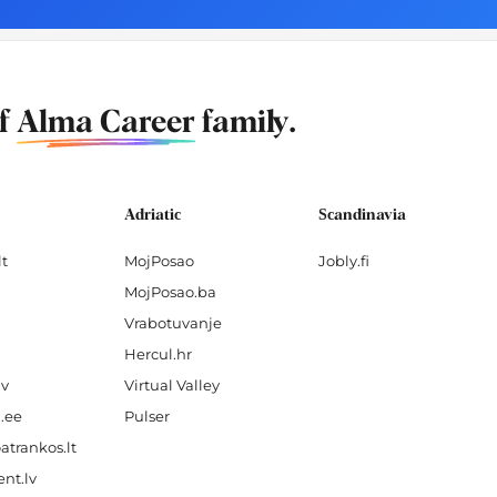
of
Alma Career
family.
Adriatic
Scandinavia
lt
MojPosao
Jobly.fi
MojPosao.ba
Vrabotuvanje
Hercul.hr
lv
Virtual Valley
.ee
Pulser
atrankos.lt
nt.lv