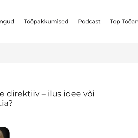
ingud
Tööpakkumised
Podcast
Top Tööan
 direktiiv – ilus idee või
ia?