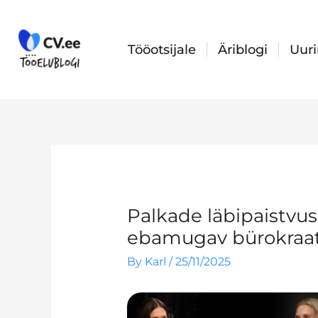
Skip
to
content
Tööotsijale
Äriblogi
Uur
Palkade läbipaistvuse
ebamugav bürokraat
By
Karl
/
25/11/2025