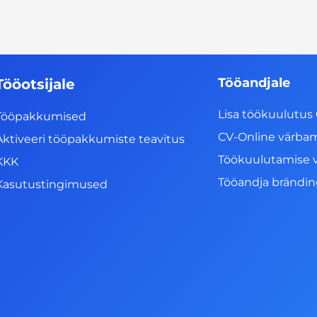
Tööandjale
Tööotsijale
Lisa töökuulutus 
Tööpakkumised
CV-Online värba
Aktiveeri tööpakkumiste teavitus
Töökuulutamise 
KKK
Tööandja brändi
Kasutustingimused