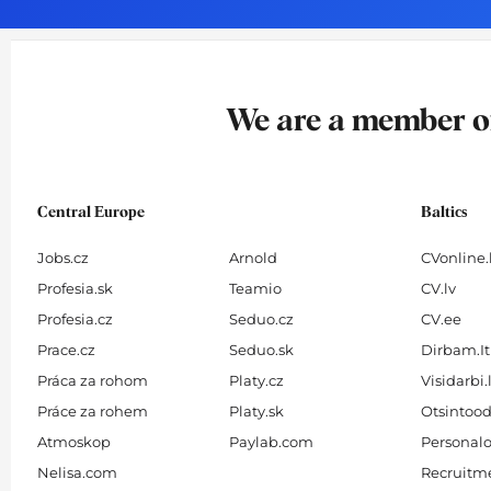
o
g
d
b
o
r
i
e
k
a
n
-
m
We are a member 
f
Central Europe
Baltics
Jobs.cz
Arnold
CVonline.
Profesia.sk
Teamio
CV.lv
Profesia.cz
Seduo.cz
CV.ee
Prace.cz
Seduo.sk
Dirbam.It
Práca za rohom
Platy.cz
Visidarbi.
Práce za rohem
Platy.sk
Otsintood
Atmoskop
Paylab.com
Personalo
Nelisa.com
Recruitme