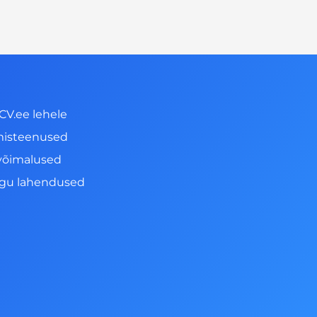
CV.ee lehele
misteenused
võimalused
ngu lahendused