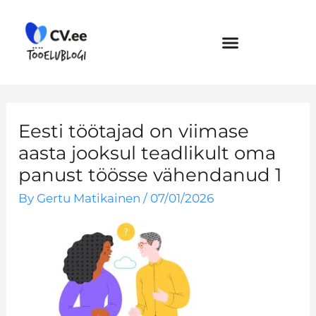
Skip
to
content
Eesti töötajad on viimase
aasta jooksul teadlikult oma
panust töösse vähendanud 1
By
Gertu Matikainen
/
07/01/2026