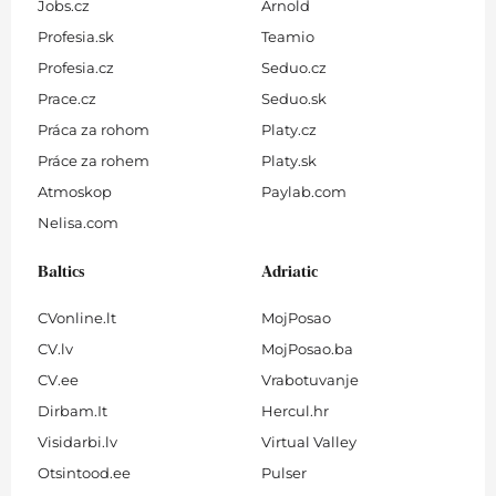
Jobs.cz
Arnold
Profesia.sk
Teamio
Profesia.cz
Seduo.cz
Prace.cz
Seduo.sk
Práca za rohom
Platy.cz
Práce za rohem
Platy.sk
Atmoskop
Paylab.com
Nelisa.com
Baltics
Adriatic
CVonline.lt
MojPosao
CV.lv
MojPosao.ba
CV.ee
Vrabotuvanje
Dirbam.It
Hercul.hr
Visidarbi.lv
Virtual Valley
Otsintood.ee
Pulser