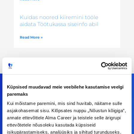
Kuidas noored kiiremini tööle
aidata Töötukassa siseinfo abil
Read More »
Küpsised muudavad meie veebilehe kasutamise veelgi
paremaks
Meiega leiad!
Kui mõistame paremini, mis sind huvitab, näitame sulle
asjakohasemat sisu. Klõpsates nuppu „Nõustun kõigiga“,
Tööelublogi.ee lehelt leiad kõik vajaliku, et olla
annate ettevõttele Alma Career ja teistele selle ärigrupi
kursis tööturu uudistega. Kui sul on
ettevõtetele nõusoleku kasutada küpsiseid
ettepanekuid erinevate teemade osas või soovid
isikupärastamiseks, analüüsiks ja sihitud turunduseks.