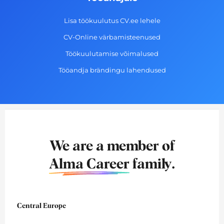
Lisa töökuulutus CV.ee lehele
CV-Online värbamisteenused
Töökuulutamise võimalused
Tööandja brändingu lahendused
We are a member of
Alma Career
family.
Central Europe