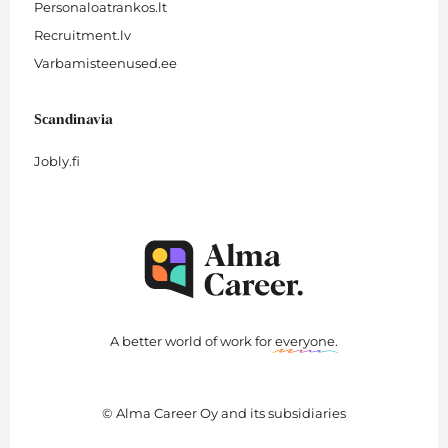
Personaloatrankos.lt
Recruitment.lv
Varbamisteenused.ee
Scandinavia
Jobly.fi
A better world of work for
everyone
.
© Alma Career Oy and its subsidiaries