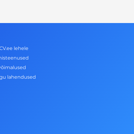
CV.ee lehele
misteenused
võimalused
ngu lahendused