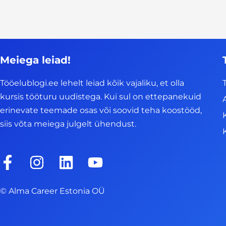
Meiega leiad!
Tööelublogi.ee lehelt leiad kõik vajaliku, et olla
kursis tööturu uudistega. Kui sul on ettepanekuid
erinevate teemade osas või soovid teha koostööd,
siis võta meiega julgelt ühendust.
F
I
L
Y
a
n
i
o
c
s
n
u
© Alma Career Estonia OÜ
e
t
k
t
b
a
e
u