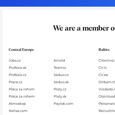
o
g
d
b
o
r
i
e
k
a
n
-
m
We are a member 
f
Central Europe
Baltics
Jobs.cz
Arnold
CVonline.
Profesia.sk
Teamio
CV.lv
Profesia.cz
Seduo.cz
CV.ee
Prace.cz
Seduo.sk
Dirbam.It
Práca za rohom
Platy.cz
Visidarbi.
Práce za rohem
Platy.sk
Otsintood
Atmoskop
Paylab.com
Personalo
Nelisa.com
Recruitme