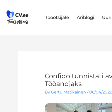
Skip
to
content
Tööotsijale
Äriblogi
Uur
Confido tunnistati a
Tööandjaks
By
Gertu Matikainen
/
06/04/202