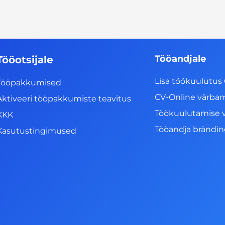
Tööandjale
Tööotsijale
Lisa töökuulutus 
Tööpakkumised
CV-Online värba
Aktiveeri tööpakkumiste teavitus
Töökuulutamise 
KKK
Tööandja brändi
Kasutustingimused