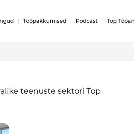
ingud
Tööpakkumised
Podcast
Top Tööan
valike teenuste sektori Top
6