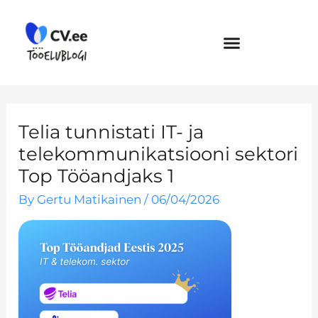
Skip
to
content
Telia tunnistati IT- ja
telekommunikatsiooni sektori
Top Tööandjaks 1
By
Gertu Matikainen
/
06/04/2026