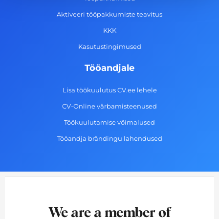
k
a
n
-
m
Aktiveeri tööpakkumiste teavitus
f
KKK
Kasutustingimused
Tööandjale
Lisa töökuulutus CV.ee lehele
CV-Online värbamisteenused
Töökuulutamise võimalused
Tööandja brändingu lahendused
We are a member of