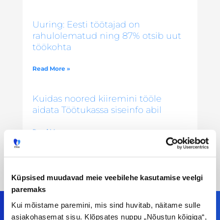
Uuring: Eesti töötajad on
rahulolematud ning 87% otsib uut
töökohta
Read More »
Kuidas noored kiiremini tööle
aidata Töötukassa siseinfo abil
Read More »
Küpsised muudavad meie veebilehe kasutamise veelgi
paremaks
Kui mõistame paremini, mis sind huvitab, näitame sulle
asjakohasemat sisu. Klõpsates nuppu „Nõustun kõigiga“,