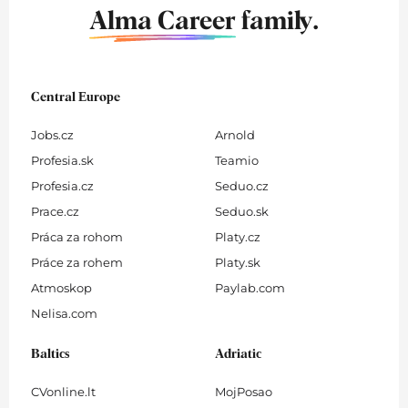
Alma Career
family.
Central Europe
Jobs.cz
Arnold
Profesia.sk
Teamio
Profesia.cz
Seduo.cz
Prace.cz
Seduo.sk
Práca za rohom
Platy.cz
Práce za rohem
Platy.sk
Atmoskop
Paylab.com
Nelisa.com
Baltics
Adriatic
CVonline.lt
MojPosao