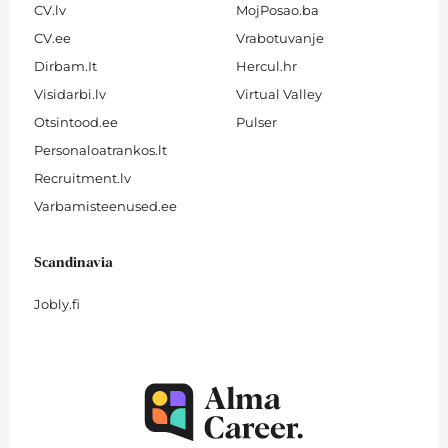
CV.lv
MojPosao.ba
CV.ee
Vrabotuvanje
Dirbam.It
Hercul.hr
Visidarbi.lv
Virtual Valley
Otsintood.ee
Pulser
Personaloatrankos.lt
Recruitment.lv
Varbamisteenused.ee
Scandinavia
Jobly.fi