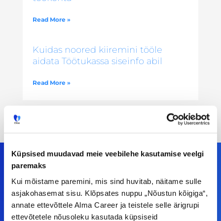
Read More »
Kuidas noored kiiremini tööle
aidata Töötukassa siseinfo abil
Read More »
Küpsised muudavad meie veebilehe kasutamise veelgi
paremaks
Kui mõistame paremini, mis sind huvitab, näitame sulle
Meiega leiad!
asjakohasemat sisu. Klõpsates nuppu „Nõustun kõigiga“,
annate ettevõttele Alma Career ja teistele selle ärigrupi
Tööelublogi.ee lehelt leiad kõik vajaliku, et olla
ettevõtetele nõusoleku kasutada küpsiseid