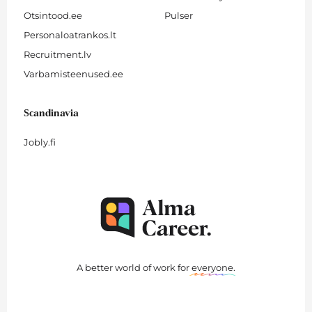
Otsintood.ee
Pulser
Personaloatrankos.lt
Recruitment.lv
Varbamisteenused.ee
Scandinavia
Jobly.fi
A better world of work for
everyone
.