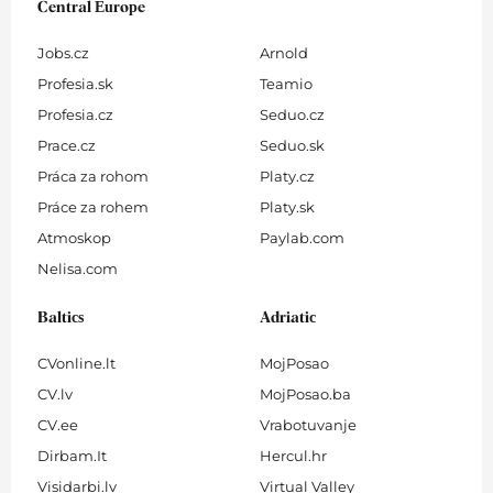
Central Europe
Jobs.cz
Arnold
Profesia.sk
Teamio
Profesia.cz
Seduo.cz
Prace.cz
Seduo.sk
Práca za rohom
Platy.cz
Práce za rohem
Platy.sk
Atmoskop
Paylab.com
Nelisa.com
Baltics
Adriatic
CVonline.lt
MojPosao
CV.lv
MojPosao.ba
CV.ee
Vrabotuvanje
Dirbam.It
Hercul.hr
Visidarbi.lv
Virtual Valley