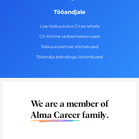
Tööandjale
Lisa töökuulutus CV.ee lehele
CV-Online värbamisteenused
Töökuulutamise võimalused
Tööandja brändingu lahendused
We are a member of
Alma Career
family.