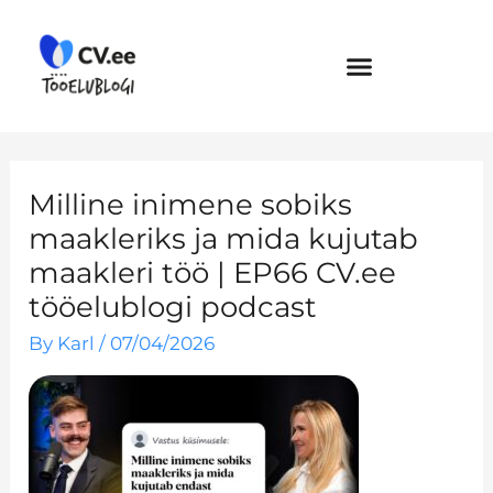
Skip
to
content
Milline inimene sobiks
maakleriks ja mida kujutab
maakleri töö | EP66 CV.ee
tööelublogi podcast
By
Karl
/
07/04/2026