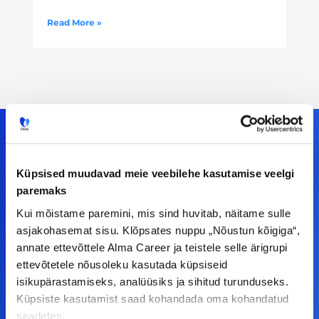
Read More »
Küpsised muudavad meie veebilehe kasutamise veelgi
Meiega leiad!
paremaks
Tööelublogi.ee lehelt leiad kõik vajaliku, et olla
Kui mõistame paremini, mis sind huvitab, näitame sulle
kursis tööturu uudistega. Kui sul on
asjakohasemat sisu. Klõpsates nuppu „Nõustun kõigiga“,
annate ettevõttele Alma Career ja teistele selle ärigrupi
ettepanekuid erinevate teemade osas või soovid
ettevõtetele nõusoleku kasutada küpsiseid
teha koostööd, siis võta meiega julgelt ühendust.
isikupärastamiseks, analüüsiks ja sihitud turunduseks.
Küpsiste kasutamist saad kohandada oma kohandatud
seadetes.