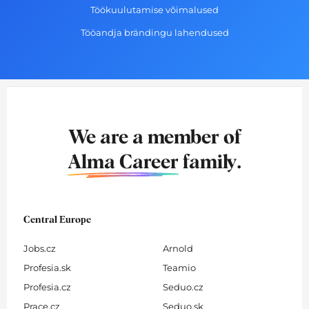
Töökuulutamise võimalused
Tööandja brändingu lahendused
We are a member of
Alma Career
family.
Central Europe
Jobs.cz
Arnold
Profesia.sk
Teamio
Profesia.cz
Seduo.cz
Prace.cz
Seduo.sk