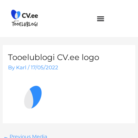
Skip
to
content
Tooelublogi CV.ee logo
By
Karl
/
17/05/2022
←
Previous Media