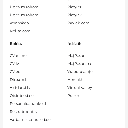
Práca za rohom
Platy.cz
Práce za rohem
Platy.sk
Atmoskop
Paylab.com
Nelisa.com
Baltics
Adriatic
CVonline.lt
MojPosao
CV.lv
MojPosao.ba
CV.ee
Vrabotuvanje
Dirbam.It
Hercul.hr
Visidarbi.lv
Virtual Valley
Otsintood.ee
Pulser
Personaloatrankos.lt
Recruitment.lv
Varbamisteenused.ee