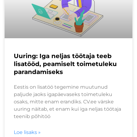
Uuring: Iga neljas töötaja teeb
lisatööd, peamiselt toimetuleku
parandamiseks
Eestis on lisatöö tegemine muutunud
paljude jaoks igapäevaseks toimetuleku
osaks, mitte enam erandiks. CV.ee värske
uuring näitab, et enam kui iga neljas töötaja
teenib põhitöö
Loe lisaks »