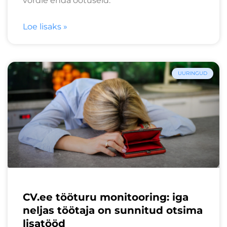
võrdle enda ootuseid.
Loe lisaks »
UURINGUD
CV.ee tööturu monitooring: iga
neljas töötaja on sunnitud otsima
lisatööd