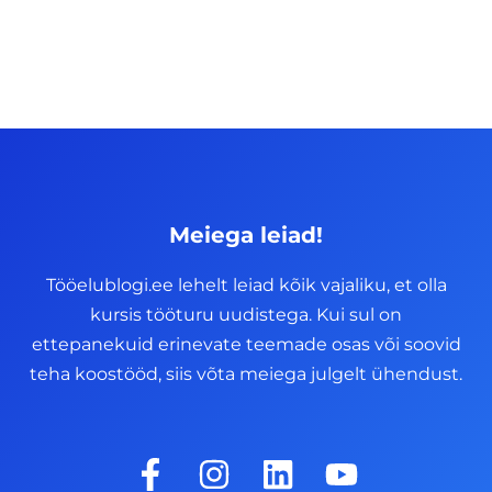
Meiega leiad!
Tööelublogi.ee lehelt leiad kõik vajaliku, et olla
kursis tööturu uudistega. Kui sul on
ettepanekuid erinevate teemade osas või soovid
teha koostööd, siis võta meiega julgelt ühendust.
F
I
L
Y
a
n
i
o