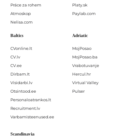
Práce za rohem
Platy.sk
Atmoskop
Paylab.com
Nelisa.com
Baltics
Adriatic
CVonline.lt
MojPosao
CV.lv
MojPosao.ba
CV.ee
Vrabotuvanje
Dirbam.It
Hercul.hr
Visidarbi.lv
Virtual Valley
Otsintood.ee
Pulser
Personaloatrankos.lt
Recruitment.lv
Varbamisteenused.ee
Scandinavia