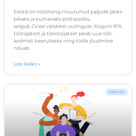
Eestis on tööotsing muutunud paljude jaoks
pikaks ja kurnavaks protsessiks,
selgub CV.ee värskest uuringust. Koguni 91%
töötajatest ja tööotsijatest peab uue töö
leidmist keeruliseks ning tööle jõudmine
nõuab
Loe lisaks »
ÄRIBLOGI