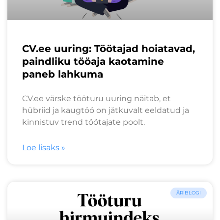
CV.ee uuring: Töötajad hoiatavad,
paindliku tööaja kaotamine
paneb lahkuma
CV.ee värske tööturu uuring näitab, et
hübriid ja kaugtöö on jätkuvalt eeldatud ja
kinnistuv trend töötajate poolt.
Loe lisaks »
ÄRIBLOGI