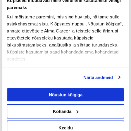
Küpsised muudavad meie veebilehe kasutamise veelgi
paremaks
Kas sina läheksid restorani
sööma, kui peaksid enne kolm
Kui mõistame paremini, mis sind huvitab, näitame sulle
asjakohasemat sisu. Klõpsates nuppu „Nõustun kõigiga“,
tundi tasuta nõusid pesema?
annate ettevõttele Alma Career ja teistele selle ärigrupi
ettevõtetele nõusoleku kasutada küpsiseid
Liiga ajamahuka kodutöö tõttu on
isikupärastamiseks, analüüsiks ja sihitud turunduseks.
kandideerimisest loobunud iga kolmas
Küpsiste kasutamist saad kohandada oma kohandatud
tööotsija, selgub CV.ee uuringust.
seadetes.
Loe lisaks »
Näita andmeid
Nõustun kõigiga
ÄRIBLOGI
Kohanda
Keeldu