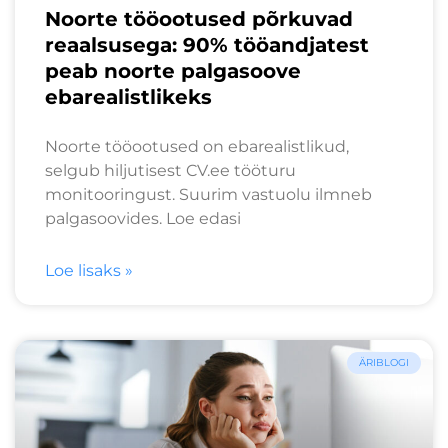
Noorte tööootused põrkuvad
reaalsusega: 90% tööandjatest
peab noorte palgasoove
ebarealistlikeks
Noorte tööootused on ebarealistlikud,
selgub hiljutisest CV.ee tööturu
monitooringust. Suurim vastuolu ilmneb
palgasoovides. Loe edasi
Loe lisaks »
ÄRIBLOGI