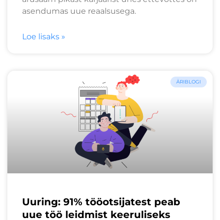
asendumas uue reaalsusega.
Loe lisaks »
ÄRIBLOGI
Uuring: 91% tööotsijatest peab
uue töö leidmist keeruliseks