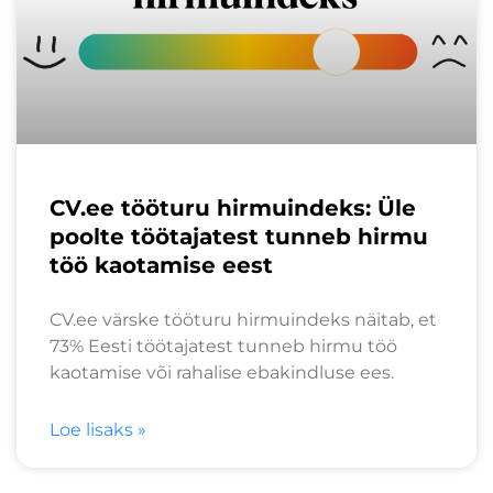
CV.ee tööturu hirmuindeks: Üle
poolte töötajatest tunneb hirmu
töö kaotamise eest
CV.ee värske tööturu hirmuindeks näitab, et
73% Eesti töötajatest tunneb hirmu töö
kaotamise või rahalise ebakindluse ees.
Loe lisaks »