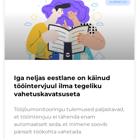
UURINGUD
Iga neljas eestlane on käinud
tööintervjuul ilma tegeliku
vahetuskavatsuseta
Tööjõumonitooringu tulemused paljastavad,
et tööintervjuu ei tähenda enam
automaatselt seda, et inimene soovib
päriselt töökohta vahetada.