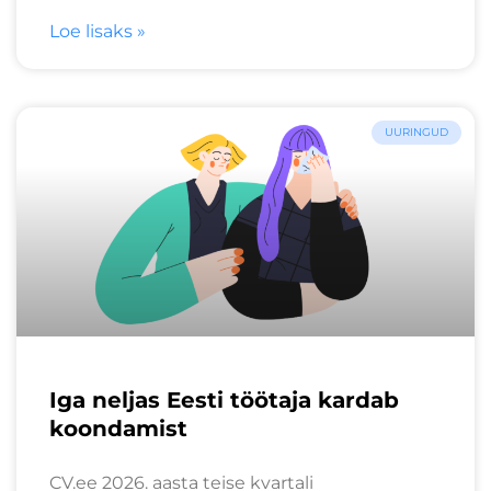
Loe lisaks »
UURINGUD
Iga neljas Eesti töötaja kardab
koondamist
CV.ee 2026. aasta teise kvartali