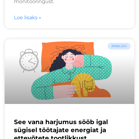
monitooringust.
Loe lisaks »
ÄRIBLOGI
See vana harjumus sööb igal
sügisel töötajate energiat ja
ettevõtete tootlikkust