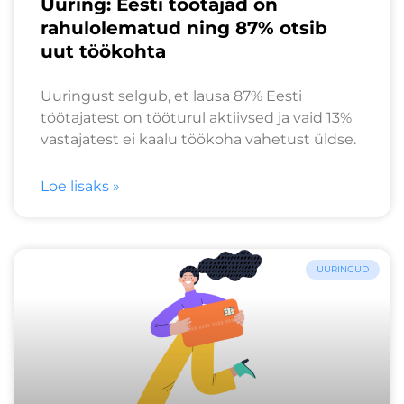
Uuring: Eesti töötajad on
rahulolematud ning 87% otsib
uut töökohta
Uuringust selgub, et lausa 87% Eesti
töötajatest on tööturul aktiivsed ja vaid 13%
vastajatest ei kaalu töökoha vahetust üldse.
Loe lisaks »
UURINGUD