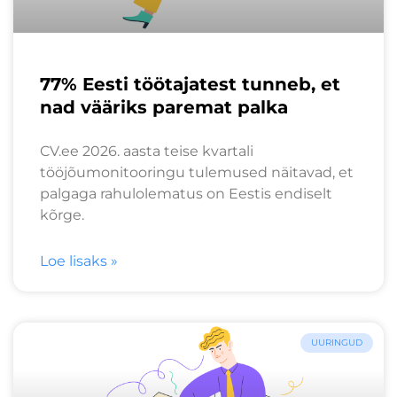
77% Eesti töötajatest tunneb, et
nad vääriks paremat palka
CV.ee 2026. aasta teise kvartali
tööjõumonitooringu tulemused näitavad, et
palgaga rahulolematus on Eestis endiselt
kõrge.
Loe lisaks »
UURINGUD