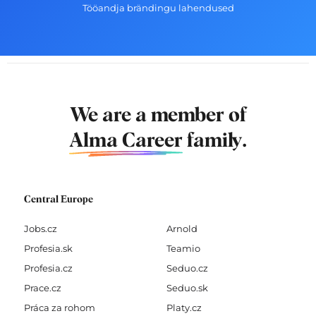
Tööandja brändingu lahendused
We are a member of
Alma Career
family.
Central Europe
Jobs.cz
Arnold
Profesia.sk
Teamio
Profesia.cz
Seduo.cz
Prace.cz
Seduo.sk
Práca za rohom
Platy.cz