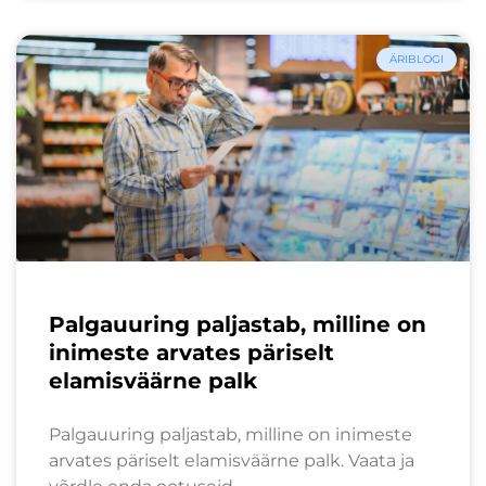
ÄRIBLOGI
Palgauuring paljastab, milline on
inimeste arvates päriselt
elamisväärne palk
Palgauuring paljastab, milline on inimeste
arvates päriselt elamisväärne palk. Vaata ja