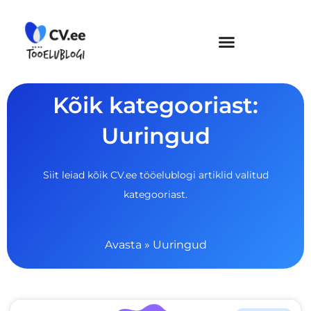
Skip
to
content
Kõik kategooriast:
Uuringud
Siit leiad kõik CV.ee tööelublogi artiklid valitud
kategooriast.
Avasta
»
Uuringud