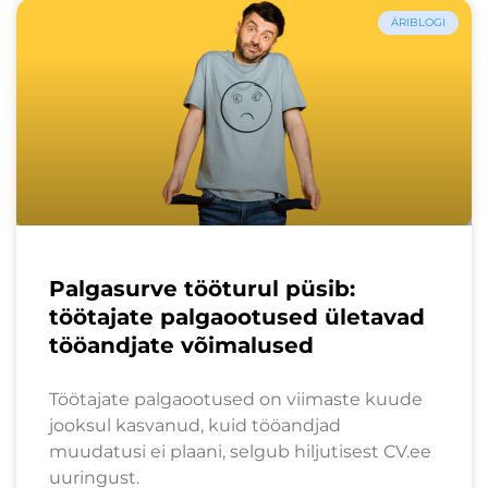
ÄRIBLOGI
Palgasurve tööturul püsib:
töötajate palgaootused ületavad
tööandjate võimalused
Töötajate palgaootused on viimaste kuude
jooksul kasvanud, kuid tööandjad
muudatusi ei plaani, selgub hiljutisest CV.ee
uuringust.