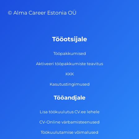
c
s
n
u
© Alma Career Estonia OÜ
e
t
k
t
b
a
e
u
o
g
d
b
Tööotsijale
o
r
i
e
k
a
n
Tööpakkumised
-
m
Aktiveeri tööpakkumiste teavitus
f
KKK
Kasutustingimused
Tööandjale
Lisa töökuulutus CV.ee lehele
CV-Online värbamisteenused
Töökuulutamise võimalused