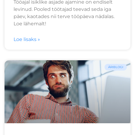
Tööajal isiklike asjade ajamine on endiselt
levinud. Pooled töötajad teevad seda iga
päev, kaotades nii terve tööpäeva nädalas.
Loe lähemalt!
Loe lisaks »
ÄRIBLOGI