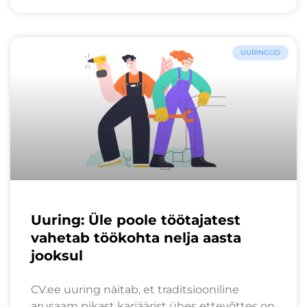
UURINGUD
Uuring: Üle poole töötajatest
vahetab töökohta nelja aasta
jooksul
CV.ee uuring näitab, et traditsiooniline
arusaam pikast karjäärist ühes ettevõttes on